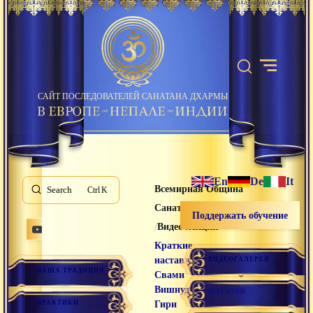
САЙТ ПОСЛЕДОВАТЕЛЕЙ САНАТАНА ДХАРМЫ
En
De
It
Всемирная Община
Search
K
Санатана Дхармы
Поддержать обучение
/
/
Видео лекции
Краткие
наставления
ВИДЕОГАЛЕРЕЯ
НАША ТРАДИЦИЯ
Свами
Вишнудевананда
МАГАЗИН
ПРАКТИКИ
Гири