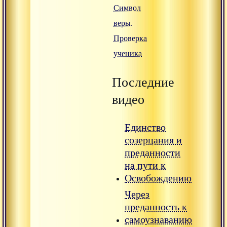
Символ
веры.
Проверка
ученика
Последние
видео
Единство
созерцания и
преданности
на пути к
Освобождению
Через
преданность к
самоузнаванию