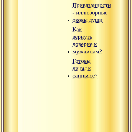
Привязанности
- иллюзорные
оковы души
Как
вернуть
доверие к
мужчинам?
Готовы
ли вы к
санньясе?