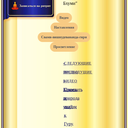
Бхуми"
Записаться на ритрит
видео
наставления
свами-вишнудевананда-гири
просветление
«
СЛЕДУЮЩИЕ
ПРЕДЫДУЩИЕ
ВИДЕО
ВИДЕО
»
Какова
Приехать
природа
в
ума?
ашрам
к
Гуру.