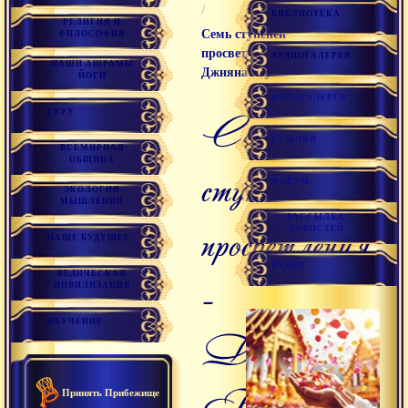
/
БИБЛИОТЕКА
РЕЛИГИЯ И
Семь ступеней
ФИЛОСОФИЯ
просветления -
АУДИОГАЛЕРЕЯ
НАШИ АШРАМЫ
Джняна Бхуми
ЙОГИ
ФОТОГАЛЕРЕЯ
ГУРУ
Семь
ССЫЛКИ
ВСЕМИРНАЯ
ОБЩИНА
ступеней
ФОРУМ
ЭКОЛОГИЯ
МЫШЛЕНИЯ
РАССЫЛКА
просветления
НОВОСТЕЙ
НАШЕ БУДУЩЕЕ
РАДИО
ВЕДИЧЕСКАЯ
-
ЦИВИЛИЗАЦИЯ
ОБУЧЕНИЕ
Джняна
Бхуми
Принять Прибежище