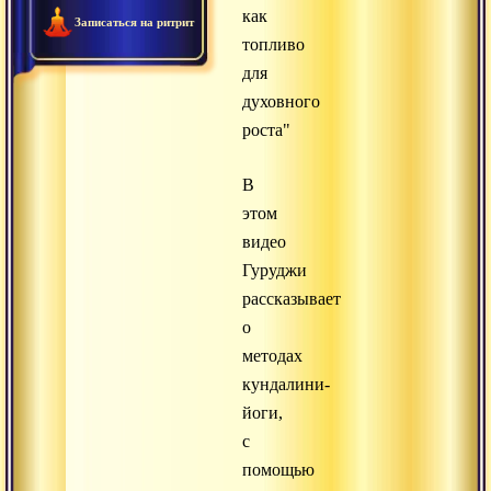
как
Записаться на ритрит
топливо
для
духовного
роста"
В
этом
видео
Гуруджи
рассказывает
о
методах
кундалини-
йоги,
с
помощью