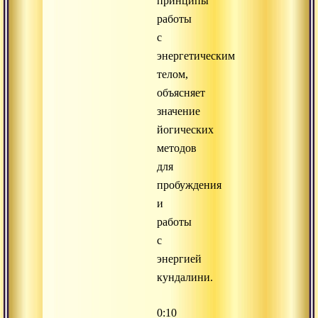
принципы
работы
с
энергетическим
телом,
объясняет
значение
йогических
методов
для
пробуждения
и
работы
с
энергией
кундалини.
0:10