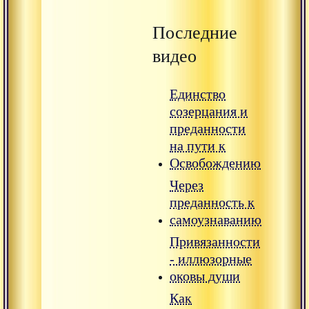
Последние
видео
Единство
созерцания и
преданности
на пути к
Освобождению
Через
преданность к
самоузнаванию
Привязанности
- иллюзорные
оковы души
Как