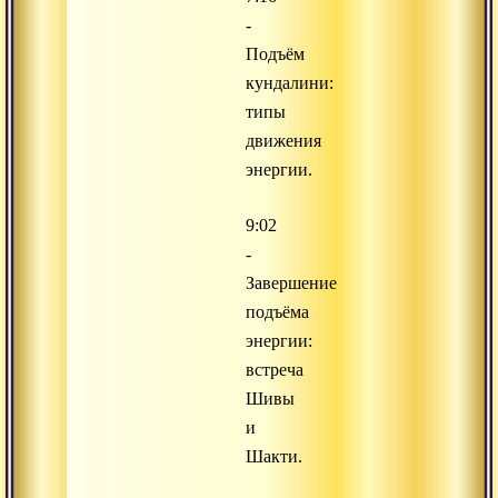
-
Подъём
кундалини:
типы
движения
энергии.
9:02
-
Завершение
подъёма
энергии:
встреча
Шивы
и
Шакти.