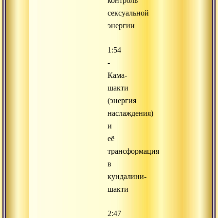
контроль
сексуальной
энергии
1:54
-
Кама-
шакти
(энергия
наслаждения)
и
её
трансформация
в
кундалини-
шакти
2:47