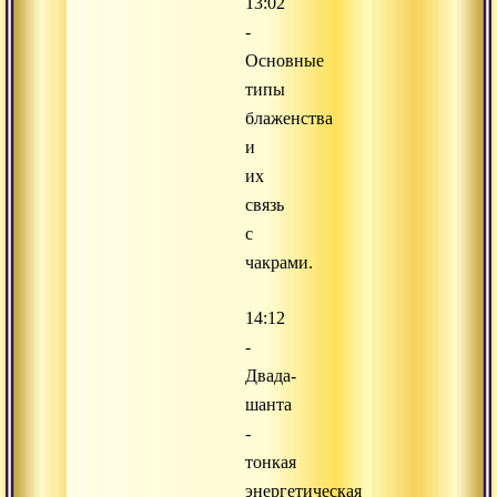
13:02
-
Основные
типы
блаженства
и
их
связь
с
чакрами.
14:12
-
Двада-
шанта
-
тонкая
энергетическая