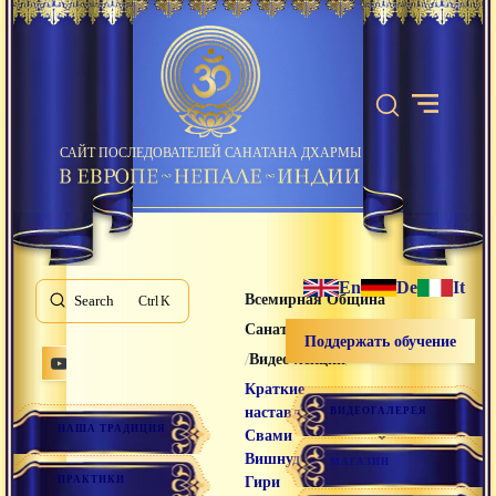
САЙТ ПОСЛЕДОВАТЕЛЕЙ САНАТАНА ДХАРМЫ
En
De
It
Всемирная Община
Search
K
Санатана Дхармы
Поддержать обучение
/
/
Видео лекции
Краткие
наставления
ВИДЕОГАЛЕРЕЯ
НАША ТРАДИЦИЯ
Свами
Вишнудевананда
МАГАЗИН
ПРАКТИКИ
Гири