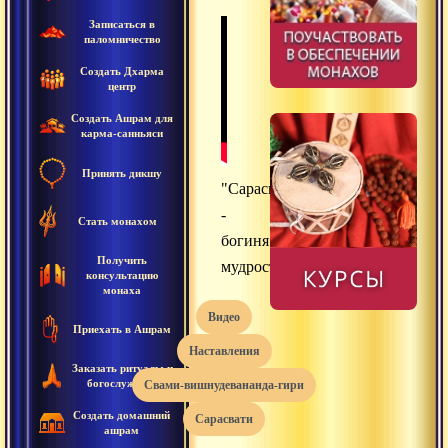
Записаться в
паломничество
Создать Дхарма
центр
Создать Ашрам для
карма-санньяси
Принять дикшу
"Сарасвати
-
Стать монахом
богиня
Получить
мудрости"
консультацию
монаха
видео
Приехать в Ашрам
наставления
Заказать ритуалы и
богослужения
свами-вишнудевананда-гири
Создать домашний
сарасвати
ашрам