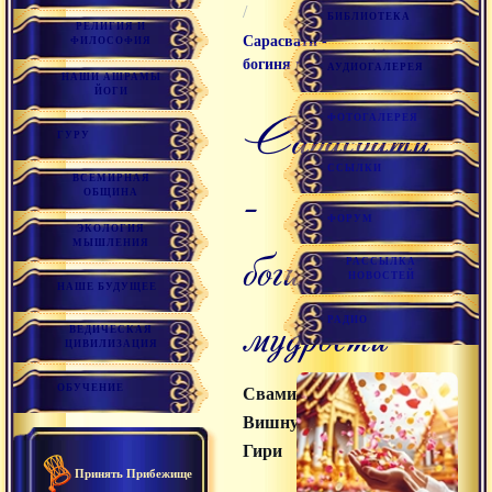
/
БИБЛИОТЕКА
РЕЛИГИЯ И
Сарасвати -
ФИЛОСОФИЯ
богиня мудрости
АУДИОГАЛЕРЕЯ
НАШИ АШРАМЫ
ЙОГИ
Сарасвати
ФОТОГАЛЕРЕЯ
ГУРУ
ССЫЛКИ
ВСЕМИРНАЯ
-
ОБЩИНА
ФОРУМ
ЭКОЛОГИЯ
МЫШЛЕНИЯ
богиня
РАССЫЛКА
НОВОСТЕЙ
НАШЕ БУДУЩЕЕ
мудрости
РАДИО
ВЕДИЧЕСКАЯ
ЦИВИЛИЗАЦИЯ
ОБУЧЕНИЕ
Свами
Вишнудевананда
Гири
Принять Прибежище