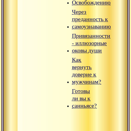
Освобождению
Через
преданность к
самоузнаванию
Привязанности
- иллюзорные
оковы души
Как
вернуть
доверие к
мужчинам?
Готовы
ли вы к
санньясе?