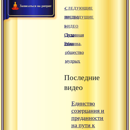
Записаться на ритрит
«
СЛЕДУЮЩИЕ
ПРЕДЫДУЩИЕ
ВИДЕО
ВИДЕО
»
Сила
Духовная
Рода
община,
общество
мудрых
Последние
видео
Единство
созерцания и
преданности
на пути к