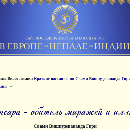
САЙТ ПОСЛЕДОВАТЕЛЕЙ САНАТАНА ДХАРМЫ
/
/
рмы
Видео лекции
Краткие наставления Свами Вишнудевананда Гир
юзий
ансара - обитель миражей и ил
Свами Вишнудевананда Гири