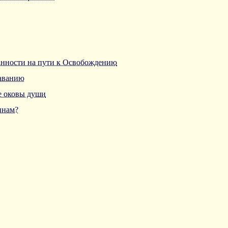
анности на пути к Освобождению
наванию
е оковы души
инам?