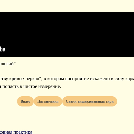
иллюзий"
тву кривых зеркал", в котором восприятие искажено в силу ка
и попасть в чистое измерение.
видео
наставления
свами-вишнудевананда-гири
ховная практика