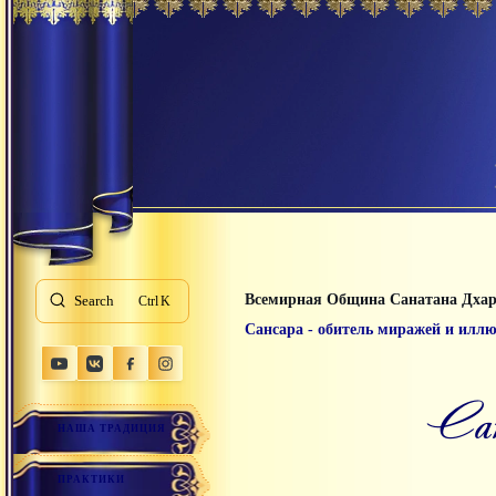
Всемирная Община Санатана Дха
Search
K
Сансара - обитель миражей и илл
С
НАША ТРАДИЦИЯ
ПРАКТИКИ