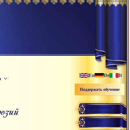
En
De
It
/
и
Поддержать обучение
люзий
ВИДЕОГАЛЕРЕЯ
МАГАЗИН