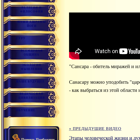
РЕЛИГИЯ И
ФИЛОСОФИЯ
НАШИ АШРАМЫ
ЙОГИ
ГУРУ
ВСЕМИРНАЯ
ОБЩИНА
ЭКОЛОГИЯ
"Сансара - обитель миражей и 
МЫШЛЕНИЯ
Санасару можно уподобить "царс
НАШЕ БУДУЩЕЕ
- как выбраться из этой области 
ВЕДИЧЕСКАЯ
ЦИВИЛИЗАЦИЯ
ОБУЧЕНИЕ
« ПРЕДЫДУЩИЕ ВИДЕО
Этапы человеческой жизни и ду
Принять Прибежище