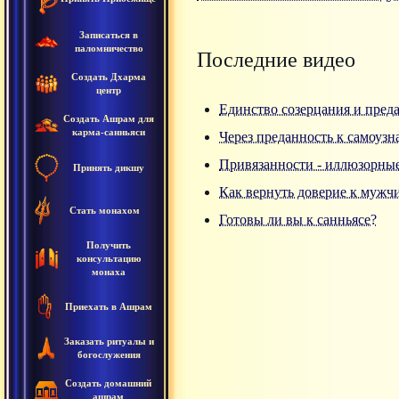
Записаться в
паломничество
Последние видео
Создать Дхарма
центр
Единство созерцания и пред
Создать Ашрам для
карма-санньяси
Через преданность к самоуз
Привязанности - иллюзорны
Принять дикшу
Как вернуть доверие к мужч
Стать монахом
Готовы ли вы к санньясе?
Получить
консультацию
монаха
Приехать в Ашрам
Заказать ритуалы и
богослужения
Создать домашний
ашрам