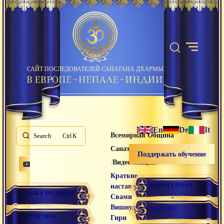
САЙТ ПОСЛЕДОВАТЕЛЕЙ САНАТАНА ДХАРМЫ
En
De
It
Всемирная Община
Search
K
Санатана Дхармы
Поддержать обучение
/
/
Видео лекции
Краткие
наставления
ВИДЕОГАЛЕРЕЯ
НАША ТРАДИЦИЯ
Свами
Вишнудевананда
МАГАЗИН
ПРАКТИКИ
Гири