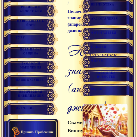
/
БИБЛИОТЕКА
РЕЛИГИЯ И
Незаочное
ФИЛОСОФИЯ
знание
АУДИОГАЛЕРЕЯ
НАШИ АШРАМЫ
(апарокша-
ЙОГИ
джняна)
ФОТОГАЛЕРЕЯ
ГУРУ
Незаочное
ССЫЛКИ
ВСЕМИРНАЯ
ОБЩИНА
ФОРУМ
знание
ЭКОЛОГИЯ
МЫШЛЕНИЯ
РАССЫЛКА
НОВОСТЕЙ
НАШЕ БУДУЩЕЕ
(апарокша-
РАДИО
ВЕДИЧЕСКАЯ
ЦИВИЛИЗАЦИЯ
джняна)
ОБУЧЕНИЕ
Свами
Вишнудевананда
Принять Прибежище