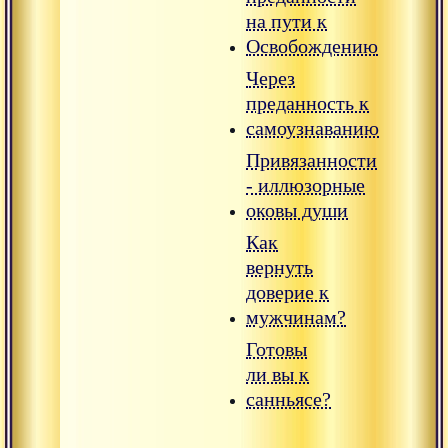
на пути к
Освобождению
Через
преданность к
самоузнаванию
Привязанности
- иллюзорные
оковы души
Как
вернуть
доверие к
мужчинам?
Готовы
ли вы к
санньясе?