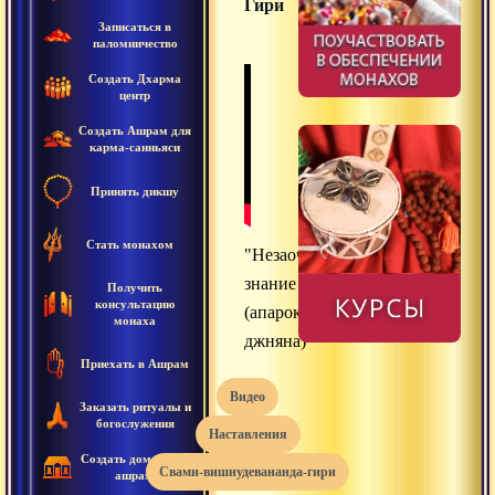
Гири
Записаться в
паломничество
Создать Дхарма
центр
Создать Ашрам для
карма-санньяси
Принять дикшу
Стать монахом
"Незаочное
знание
Получить
консультацию
(апарокша-
монаха
джняна)"
Приехать в Ашрам
видео
Заказать ритуалы и
богослужения
наставления
Создать домашний
свами-вишнудевананда-гири
ашрам