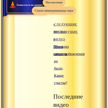
наставления
Записаться на ритрит
свами-вишнудевананда-гири
«
СЛЕДУЮЩИЕ
ПРЕДЫДУЩИЕ
ВИДЕО
ВИДЕО
»
Принцип
Меня
самоосвобождения
никогда
не
было.
Какое
счастье!
Последние
видео