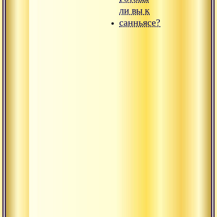
ли вы к
санньясе?