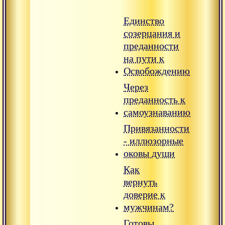
Единство
созерцания и
преданности
на пути к
Освобождению
Через
преданность к
самоузнаванию
Привязанности
- иллюзорные
оковы души
Как
вернуть
доверие к
мужчинам?
Готовы