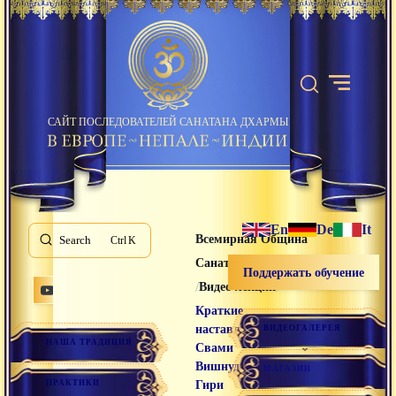
САЙТ ПОСЛЕДОВАТЕЛЕЙ САНАТАНА ДХАРМЫ
En
De
It
Всемирная Община
Search
K
Санатана Дхармы
Поддержать обучение
/
/
Видео лекции
Краткие
наставления
ВИДЕОГАЛЕРЕЯ
НАША ТРАДИЦИЯ
Свами
Вишнудевананда
МАГАЗИН
ПРАКТИКИ
Гири