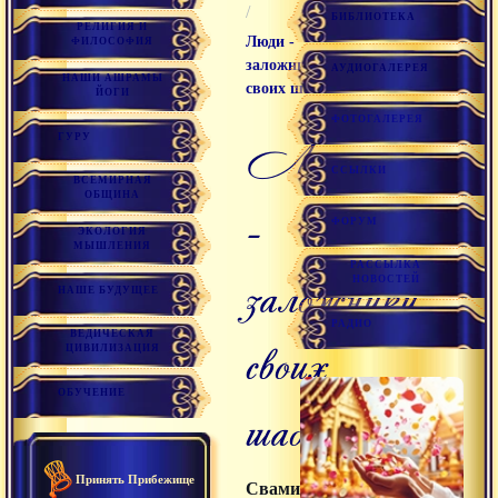
/
БИБЛИОТЕКА
РЕЛИГИЯ И
Люди -
ФИЛОСОФИЯ
заложники
АУДИОГАЛЕРЕЯ
НАШИ АШРАМЫ
своих шаблонов
ЙОГИ
ФОТОГАЛЕРЕЯ
ГУРУ
Люди
ССЫЛКИ
ВСЕМИРНАЯ
ОБЩИНА
-
ФОРУМ
ЭКОЛОГИЯ
МЫШЛЕНИЯ
РАССЫЛКА
заложники
НОВОСТЕЙ
НАШЕ БУДУЩЕЕ
РАДИО
ВЕДИЧЕСКАЯ
своих
ЦИВИЛИЗАЦИЯ
ОБУЧЕНИЕ
шаблонов
Принять Прибежище
Свами