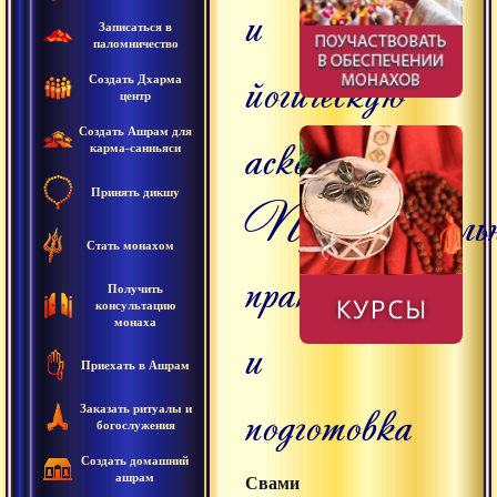
и
Записаться в
паломничество
йогическую
Создать Дхарма
центр
Создать Ашрам для
аскезу?
карма-санньяси
Принять дикшу
Предваритель
Стать монахом
практики
Получить
консультацию
монаха
и
Приехать в Ашрам
подготовка
Заказать ритуалы и
богослужения
Создать домашний
ашрам
Свами