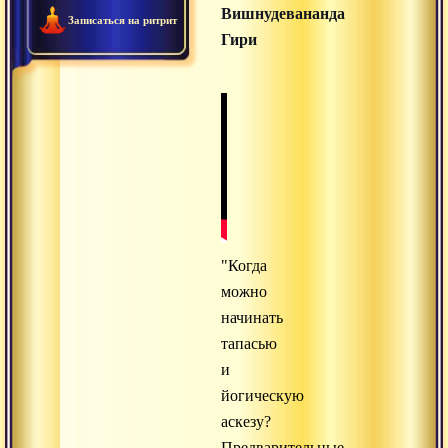
Вишнудевананда
Записаться на ритрит
Гири
"Когда
можно
начинать
тапасью
и
йогическую
аскезу?
Предварительные