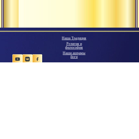
Наша Традиция
Религия и
философия
Наши ашрамы
йоги
Гуру
Всемирная
община
Экология
мышления
Наше будущее
Ведическая
цивилизация
Обучение
Практики
Поделиться:
Видеогалерея
Библиотека