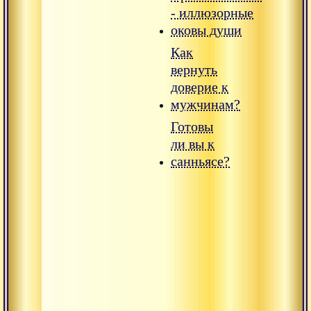
- иллюзорные
оковы души
Как
вернуть
доверие к
мужчинам?
Готовы
ли вы к
санньясе?