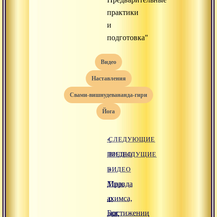
практики
и
подготовка"
видео
наставления
свами-вишнудевананда-гири
йога
«
СЛЕДУЮЩИЕ
ПРЕДЫДУЩИЕ
ВИДЕО
ВИДЕО
»
Мир,
Правда
ахимса,
о
Бог
достижении