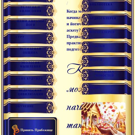
/
БИБЛИОТЕКА
РЕЛИГИЯ И
Когда можно
ФИЛОСОФИЯ
начинать тапасью
АУДИОГАЛЕРЕЯ
НАШИ АШРАМЫ
и йогическую
ЙОГИ
аскезу?
ФОТОГАЛЕРЕЯ
Предварительные
ГУРУ
практики и
ССЫЛКИ
подготовка
ВСЕМИРНАЯ
ОБЩИНА
ФОРУМ
Когда
ЭКОЛОГИЯ
МЫШЛЕНИЯ
РАССЫЛКА
НОВОСТЕЙ
НАШЕ БУДУЩЕЕ
можно
РАДИО
ВЕДИЧЕСКАЯ
ЦИВИЛИЗАЦИЯ
начинать
ОБУЧЕНИЕ
тапасью
Принять Прибежище