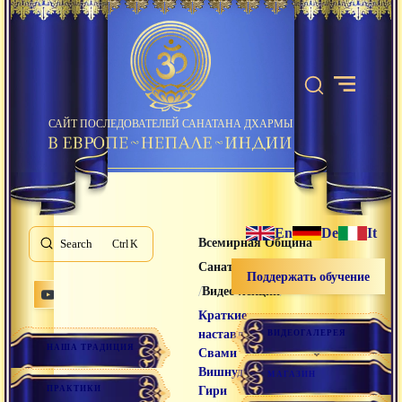
САЙТ ПОСЛЕДОВАТЕЛЕЙ САНАТАНА ДХАРМЫ
En
De
It
Всемирная Община
Search
K
Санатана Дхармы
Поддержать обучение
/
/
Видео лекции
Краткие
наставления
ВИДЕОГАЛЕРЕЯ
НАША ТРАДИЦИЯ
Свами
Вишнудевананда
МАГАЗИН
ПРАКТИКИ
Гири