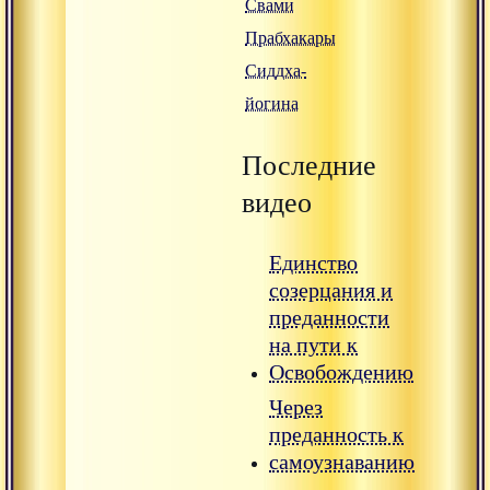
Свами
Прабхакары
Сиддха-
йогина
Последние
видео
Единство
созерцания и
преданности
на пути к
Освобождению
Через
преданность к
самоузнаванию