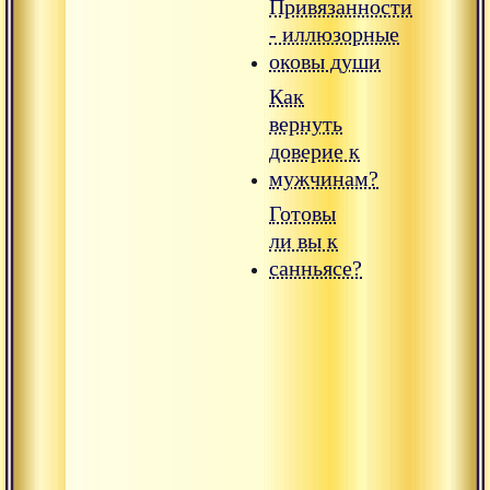
Привязанности
- иллюзорные
оковы души
Как
вернуть
доверие к
мужчинам?
Готовы
ли вы к
санньясе?