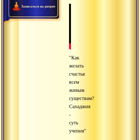
Записаться на ритрит
"Как
желать
счастья
всем
живым
существам?
Сахаджия
-
суть
учения"