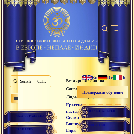
САЙТ ПОСЛЕДОВАТЕЛЕЙ САНАТАНА ДХАРМЫ
En
De
It
Всемирная Община
Search
K
Санатана Дхармы
Поддержать обучение
/
/
Видео лекции
Краткие
наставления
ВИДЕОГАЛЕРЕЯ
НАША ТРАДИЦИЯ
Свами
Вишнудевананда
МАГАЗИН
ПРАКТИКИ
Гири