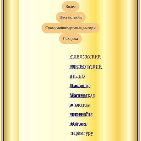
видео
наставления
свами-вишнудевананда-гири
сахаджа
«
СЛЕДУЮЩИЕ
ПРЕДЫДУЩИЕ
ВИДЕО
ВИДЕО
»
Послание
Какова
Мастера
йогическая
и
практика
медитация
питона?
любви
Пример
парамгуру