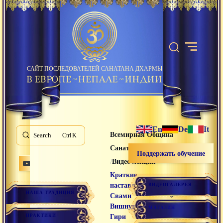
САЙТ ПОСЛЕДОВАТЕЛЕЙ САНАТАНА ДХАРМЫ
En
De
It
Всемирная Община
Search
K
Санатана Дхармы
Поддержать обучение
/
/
Видео лекции
Краткие
наставления
ВИДЕОГАЛЕРЕЯ
НАША ТРАДИЦИЯ
Свами
Вишнудевананда
МАГАЗИН
ПРАКТИКИ
Гири