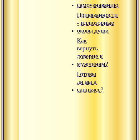
самоузнаванию
Привязанности
- иллюзорные
оковы души
Как
вернуть
доверие к
мужчинам?
Готовы
ли вы к
санньясе?