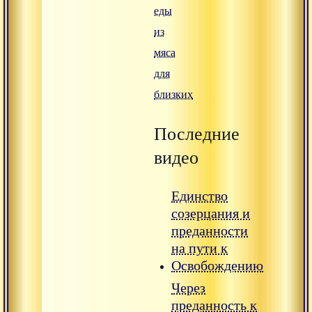
еды
из
мяса
для
близких
Последние
видео
Единство
созерцания и
преданности
на пути к
Освобождению
Через
преданность к