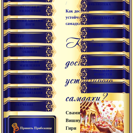
/
БИБЛИОТЕКА
РЕЛИГИЯ И
Как достичь
ФИЛОСОФИЯ
устойчивого
АУДИОГАЛЕРЕЯ
НАШИ АШРАМЫ
самадхи?
ЙОГИ
ФОТОГАЛЕРЕЯ
ГУРУ
Как
ССЫЛКИ
ВСЕМИРНАЯ
ОБЩИНА
достичь
ФОРУМ
ЭКОЛОГИЯ
МЫШЛЕНИЯ
РАССЫЛКА
устойчивого
НОВОСТЕЙ
НАШЕ БУДУЩЕЕ
РАДИО
ВЕДИЧЕСКАЯ
самадхи?
ЦИВИЛИЗАЦИЯ
ОБУЧЕНИЕ
Свами
Вишнудевананда
Гири
Принять Прибежище