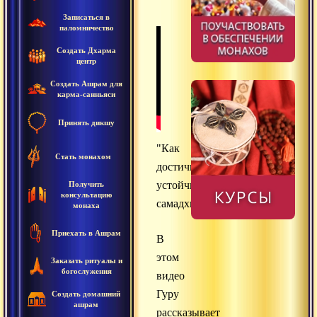
Записаться в
паломничество
Создать Дхарма
центр
Создать Ашрам для
карма-санньяси
Принять дикшу
"Как
Стать монахом
достичь
устойчивого
Получить
консультацию
самадхи?"
монаха
Приехать в Ашрам
В
этом
Заказать ритуалы и
богослужения
видео
Гуру
Создать домашний
ашрам
рассказывает