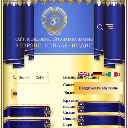
САЙТ ПОСЛЕДОВАТЕЛЕЙ САНАТАНА ДХАРМЫ
En
De
It
Всемирная Община
Search
K
Санатана Дхармы
Поддержать обучение
/
/
Видео лекции
Краткие
наставления
ВИДЕОГАЛЕРЕЯ
НАША ТРАДИЦИЯ
Свами
Вишнудевананда
МАГАЗИН
ПРАКТИКИ
Гири