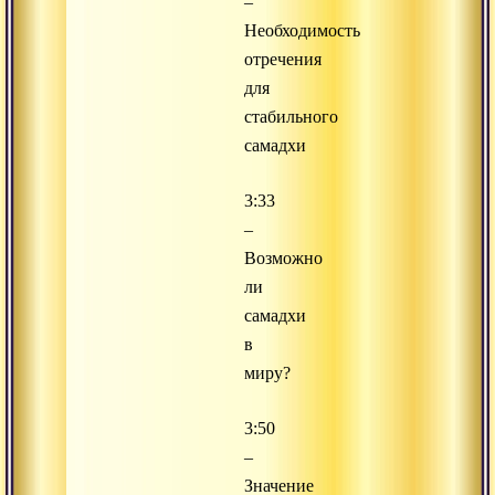
–
Необходимость
отречения
для
стабильного
самадхи
3:33
–
Возможно
ли
самадхи
в
миру?
3:50
–
Значение