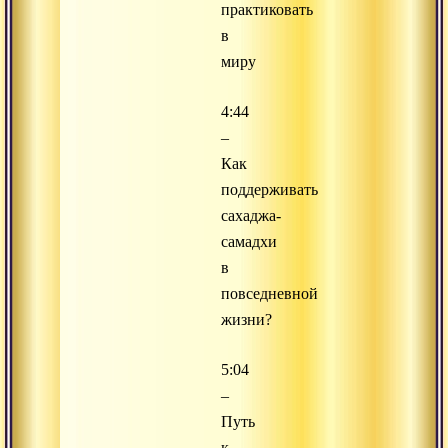
практиковать
в
миру
4:44
–
Как
поддерживать
сахаджа-
самадхи
в
повседневной
жизни?
5:04
–
Путь
к