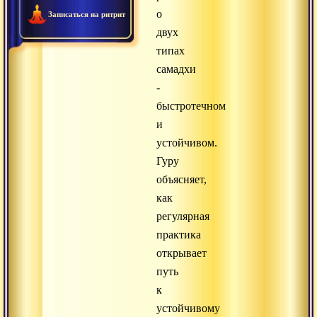
о
Записаться на ритрит
двух
типах
самадхи
-
быстротечном
и
устойчивом.
Гуру
объясняет,
как
регулярная
практика
открывает
путь
к
устойчивому