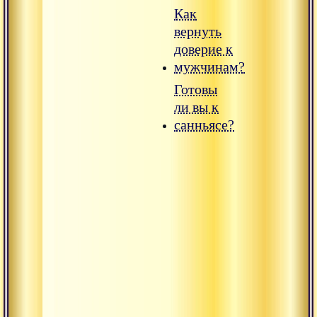
Как
вернуть
доверие к
мужчинам?
Готовы
ли вы к
санньясе?