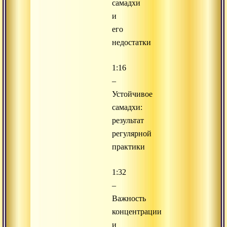
самадхи
и
его
недостатки
1:16
–
Устойчивое
самадхи:
результат
регулярной
практики
1:32
–
Важность
концентрации
и