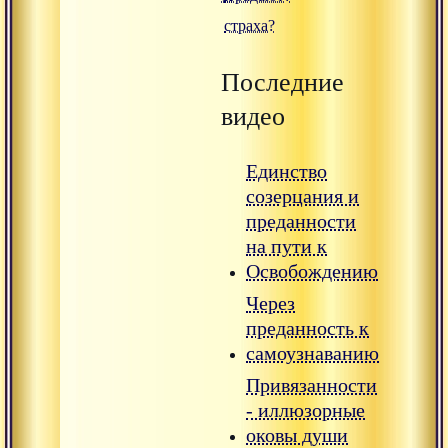
страха?
Последние
видео
Единство
созерцания и
преданности
на пути к
Освобождению
Через
преданность к
самоузнаванию
Привязанности
- иллюзорные
оковы души