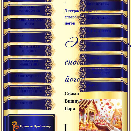
/
БИБЛИОТЕКА
РЕЛИГИЯ И
Экстрасенсорные
ФИЛОСОФИЯ
способности
АУДИОГАЛЕРЕЯ
НАШИ АШРАМЫ
йогов
ЙОГИ
ФОТОГАЛЕРЕЯ
ГУРУ
Экстрасенсорные
ССЫЛКИ
ВСЕМИРНАЯ
ОБЩИНА
способности
ФОРУМ
ЭКОЛОГИЯ
МЫШЛЕНИЯ
РАССЫЛКА
йогов
НОВОСТЕЙ
НАШЕ БУДУЩЕЕ
РАДИО
ВЕДИЧЕСКАЯ
ЦИВИЛИЗАЦИЯ
Свами
Вишнудевананда
ОБУЧЕНИЕ
Гири
Принять Прибежище