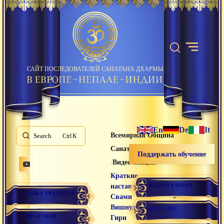
САЙТ ПОСЛЕДОВАТЕЛЕЙ САНАТАНА ДХАРМЫ
En
De
It
Всемирная Община
Search
K
Санатана Дхармы
Поддержать обучение
/
/
Видео лекции
Краткие
наставления
ВИДЕОГАЛЕРЕЯ
НАША ТРАДИЦИЯ
Свами
Вишнудевананда
МАГАЗИН
ПРАКТИКИ
Гири