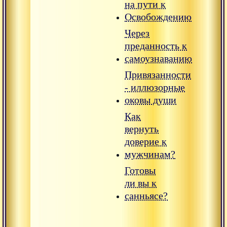
на пути к
Освобождению
Через
преданность к
самоузнаванию
Привязанности
- иллюзорные
оковы души
Как
вернуть
доверие к
мужчинам?
Готовы
ли вы к
санньясе?