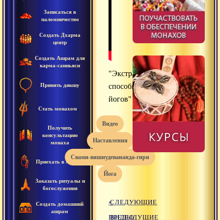
Записаться в
паломничество
Создать Дхарма
центр
Создать Ашрам для
карма-санньяси
"Экстрасенсорные
Принять дикшу
способности
йогов"
Стать монахом
видео
Получить
консультацию
наставления
монаха
свами-вишнудевананда-гири
Приехать в Ашрам
йога
Заказать ритуалы и
богослужения
«
СЛЕДУЮЩИЕ
Создать домашний
ашрам
ПРЕДЫДУЩИЕ
ВИДЕО