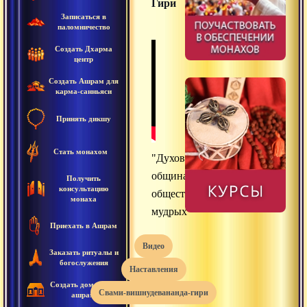
Гири
Записаться в
паломничество
Создать Дхарма
центр
Создать Ашрам для
карма-санньяси
Принять дикшу
Стать монахом
"Духовная
община,
Получить
консультацию
общество
монаха
мудрых"
Приехать в Ашрам
видео
Заказать ритуалы и
богослужения
наставления
Создать домашний
свами-вишнудевананда-гири
ашрам