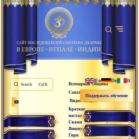
САЙТ ПОСЛЕДОВАТЕЛЕЙ САНАТАНА ДХАРМЫ
En
De
It
Всемирная Община
Search
K
Санатана Дхармы
Поддержать обучение
/
/
Видео лекции
Краткие
наставления
ВИДЕОГАЛЕРЕЯ
НАША ТРАДИЦИЯ
Свами
Вишнудевананда
МАГАЗИН
ПРАКТИКИ
Гири