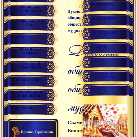
/
БИБЛИОТЕКА
РЕЛИГИЯ И
Духовная
ФИЛОСОФИЯ
община,
АУДИОГАЛЕРЕЯ
НАШИ АШРАМЫ
общество
ЙОГИ
мудрых
ФОТОГАЛЕРЕЯ
ГУРУ
Духовная
ССЫЛКИ
ВСЕМИРНАЯ
ОБЩИНА
ФОРУМ
община,
ЭКОЛОГИЯ
МЫШЛЕНИЯ
РАССЫЛКА
НОВОСТЕЙ
НАШЕ БУДУЩЕЕ
общество
РАДИО
ВЕДИЧЕСКАЯ
ЦИВИЛИЗАЦИЯ
мудрых
ОБУЧЕНИЕ
Свами
Вишнудевананда
Принять Прибежище