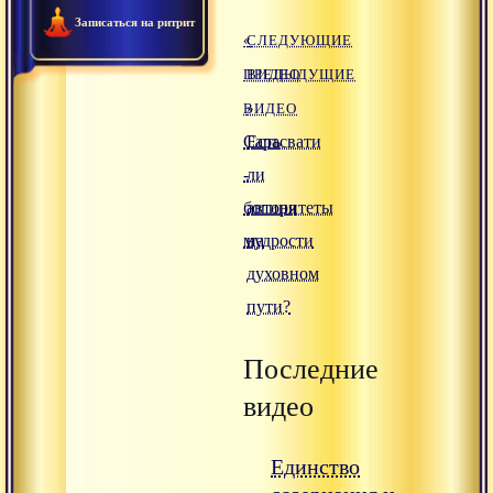
Записаться на ритрит
«
СЛЕДУЮЩИЕ
ПРЕДЫДУЩИЕ
ВИДЕО
ВИДЕО
»
Сарасвати
Есть
-
ли
богиня
авторитеты
мудрости
на
духовном
пути?
Последние
видео
Единство