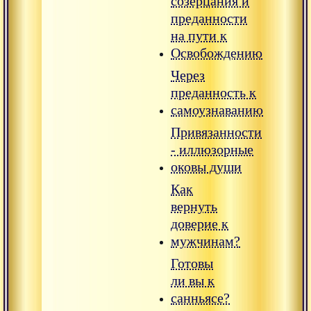
созерцания и
преданности
на пути к
Освобождению
Через
преданность к
самоузнаванию
Привязанности
- иллюзорные
оковы души
Как
вернуть
доверие к
мужчинам?
Готовы
ли вы к
санньясе?