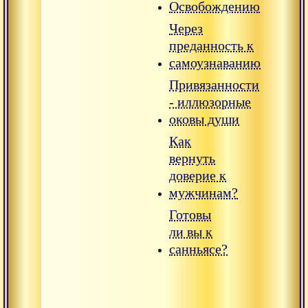
Освобождению
Через
преданность к
самоузнаванию
Привязанности
- иллюзорные
оковы души
Как
вернуть
доверие к
мужчинам?
Готовы
ли вы к
санньясе?