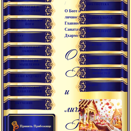
/
БИБЛИОТЕКА
РЕЛИГИЯ И
О Боге и
ФИЛОСОФИЯ
личности.
АУДИОГАЛЕРЕЯ
НАШИ АШРАМЫ
Главное в
ЙОГИ
Санатана
ФОТОГАЛЕРЕЯ
Дхарме
ГУРУ
ССЫЛКИ
ВСЕМИРНАЯ
О
ОБЩИНА
ФОРУМ
ЭКОЛОГИЯ
МЫШЛЕНИЯ
Боге
РАССЫЛКА
НОВОСТЕЙ
НАШЕ БУДУЩЕЕ
и
РАДИО
ВЕДИЧЕСКАЯ
ЦИВИЛИЗАЦИЯ
личности.
ОБУЧЕНИЕ
Главное
Принять Прибежище