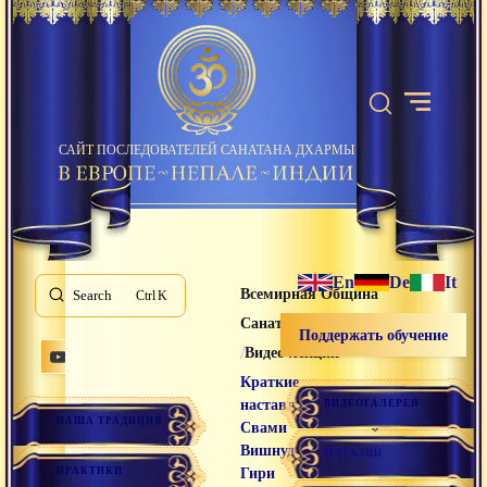
САЙТ ПОСЛЕДОВАТЕЛЕЙ САНАТАНА ДХАРМЫ
En
De
It
Всемирная Община
Search
K
Санатана Дхармы
Поддержать обучение
/
/
Видео лекции
Краткие
наставления
ВИДЕОГАЛЕРЕЯ
НАША ТРАДИЦИЯ
Свами
Вишнудевананда
МАГАЗИН
ПРАКТИКИ
Гири