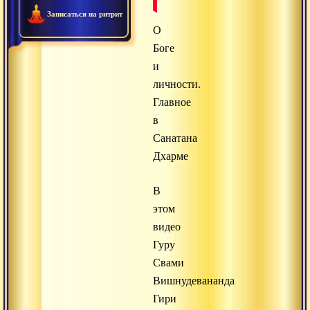
Записаться на ритрит
О
Боге
и
личности.
Главное
в
Санатана
Дхарме
В
этом
видео
Гуру
Свами
Вишнудевананда
Гири