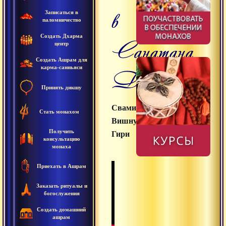
в
Записаться в
паломничество
Создать Дхарма
Санатана
центр
Создать Ашрам для
карма-санньяси
Дхарме
Принять дикшу
Свами
Стать монахом
Вишнудевананда
Получить
Гири
консультацию
монаха
Приехать в Ашрам
Заказать ритуалы и
богослужения
Создать домашний
ашрам