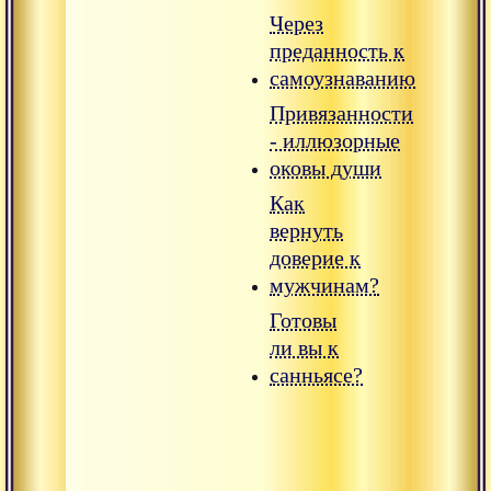
Через
преданность к
самоузнаванию
Привязанности
- иллюзорные
оковы души
Как
вернуть
доверие к
мужчинам?
Готовы
ли вы к
санньясе?