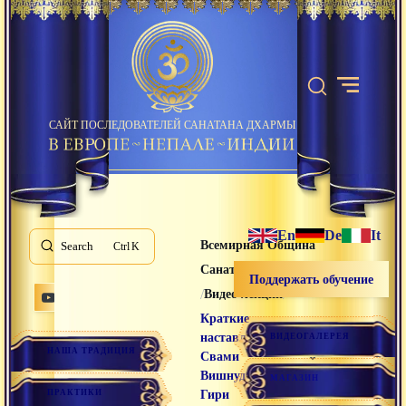
САЙТ ПОСЛЕДОВАТЕЛЕЙ САНАТАНА ДХАРМЫ
En
De
It
Всемирная Община
Search
K
Санатана Дхармы
Поддержать обучение
/
/
Видео лекции
Краткие
наставления
ВИДЕОГАЛЕРЕЯ
НАША ТРАДИЦИЯ
Свами
Вишнудевананда
МАГАЗИН
ПРАКТИКИ
Гири