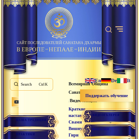
САЙТ ПОСЛЕДОВАТЕЛЕЙ САНАТАНА ДХАРМЫ
En
De
It
Всемирная Община
Search
K
Санатана Дхармы
Поддержать обучение
/
/
Видео лекции
Краткие
наставления
ВИДЕОГАЛЕРЕЯ
НАША ТРАДИЦИЯ
Свами
Вишнудевананда
МАГАЗИН
ПРАКТИКИ
Гири