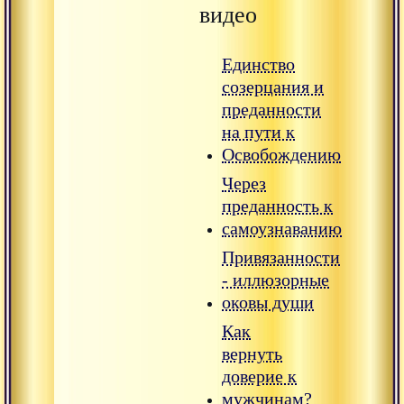
видео
Единство
созерцания и
преданности
на пути к
Освобождению
Через
преданность к
самоузнаванию
Привязанности
- иллюзорные
оковы души
Как
вернуть
доверие к
мужчинам?