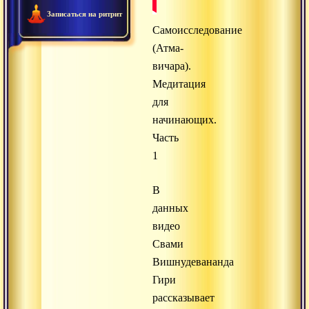
Записаться на ритрит
Самоисследование
(Атма-
вичара).
Медитация
для
начинающих.
Часть
1
В
данных
видео
Свами
Вишнудевананда
Гири
рассказывает