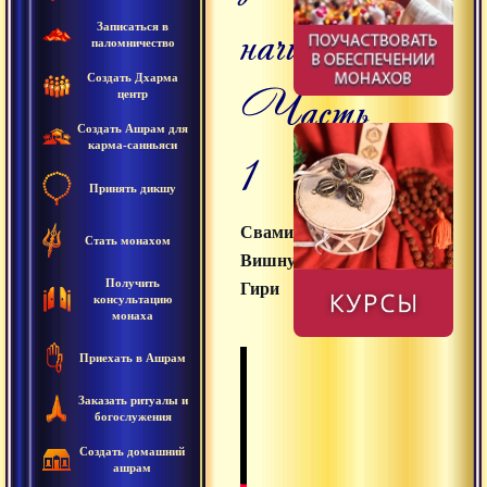
начинающих.
Записаться в
паломничество
Создать Дхарма
Часть
центр
Создать Ашрам для
карма-санньяси
1
Принять дикшу
Свами
Стать монахом
Вишнудевананда
Получить
Гири
консультацию
монаха
Приехать в Ашрам
Заказать ритуалы и
богослужения
Создать домашний
ашрам