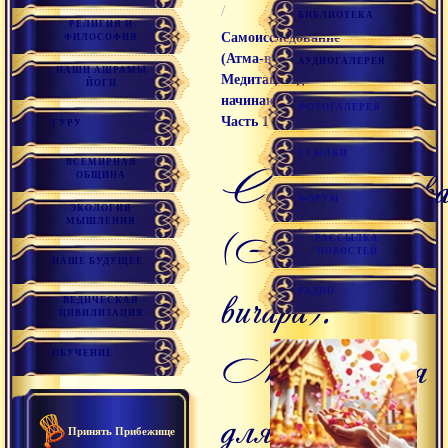
/
БИБЛИОТЕКА
РЕЛИГИЯ И
Самоисследование
ФИЛОСОФИЯ
(Атма-вичара).
АУДИОГАЛЕРЕЯ
НАШИ АШРАМЫ
Медитация для
ЙОГИ
начинающих.
ФОТОГАЛЕРЕЯ
Часть 1
ГУРУ
ССЫЛКИ
ВСЕМИРНАЯ
Самоисследование
ОБЩИНА
ФОРУМ
ЭКОЛОГИЯ
МЫШЛЕНИЯ
(Атма-
РАССЫЛКА
НОВОСТЕЙ
НАШЕ БУДУЩЕЕ
вичара).
РАДИО
ВЕДИЧЕСКАЯ
ЦИВИЛИЗАЦИЯ
Медитация
ОБУЧЕНИЕ
для
Принять Прибежище