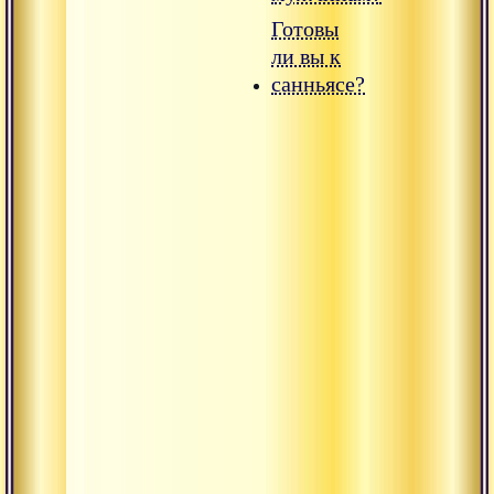
Готовы
ли вы к
санньясе?