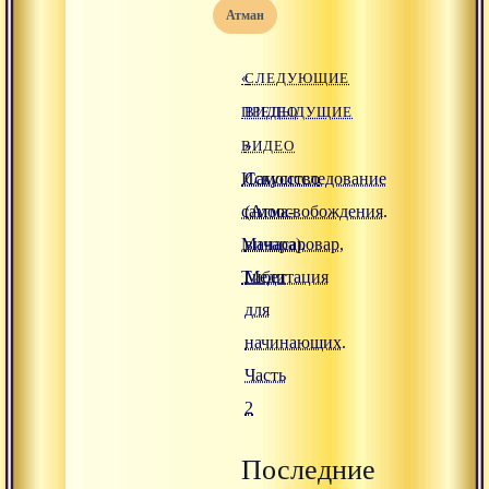
атман
«
СЛЕДУЮЩИЕ
ПРЕДЫДУЩИЕ
ВИДЕО
ВИДЕО
»
Искусство
Самоисследование
самоосвобождения.
(Атма-
Манасаровар,
вичара).
Тибет
Медитация
для
начинающих.
Часть
2
Последние