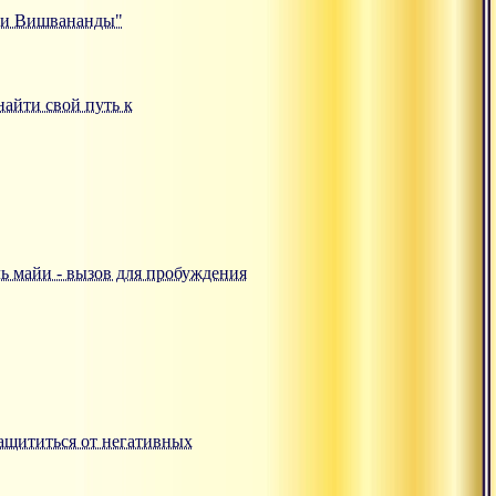
ами Вишвананды"
 найти свой путь к
аль майи - вызов для пробуждения
 защититься от негативных