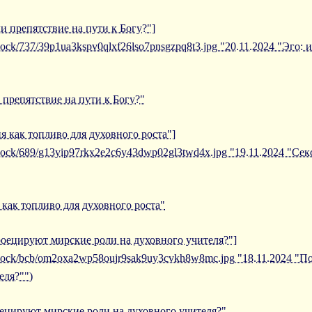
ли препятствие на пути к Богу?"]
iblock/737/39p1ua3kspv0qlxf26lso7pnsgzpq8t3.jpg "20.11.2024 "Эго
 препятствие на пути к Богу?"
ия как топливо для духовного роста"]
iblock/689/g13yip97rkx2e2c6y43dwp02gl3twd4x.jpg "19.11.2024 "Се
 как топливо для духовного роста"
роецируют мирские роли на духовного учителя?"]
/iblock/bcb/om2oxa2wp58oujr9sak9uy3cvkh8w8mc.jpg "18.11.2024 
еля?"")
ецируют мирские роли на духовного учителя?"