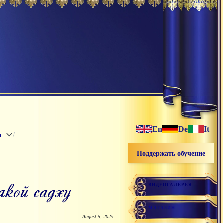
En
De
It
/
и
Поддержать обучение
кой садху
ВИДЕОГАЛЕРЕЯ
МАГАЗИН
August 5, 2026