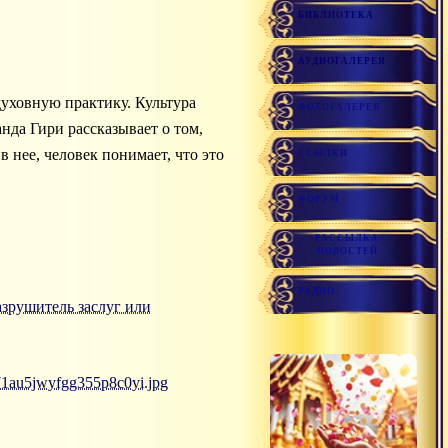
БИБЛИОТЕКА
АУДИОГАЛЕРЕЯ
 духовную практику. Культура
ФОТОГАЛЕРЕЯ
нда Гири рассказывает о том,
в нее, человек понимает, что это
ССЫЛКИ
ФОРУМ
РАССЫЛКА
НОВОСТЕЙ
РАДИО
 разрушитель заслуг или
71au5jwyfgg355p8c0yi.jpg