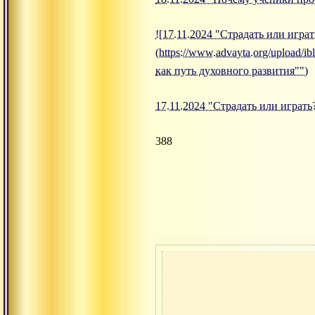
![17.11.2024 "Страдать или игра
(https://www.advayta.org/upload
как путь духовного развития"")
17.11.2024 "Страдать или играть
388