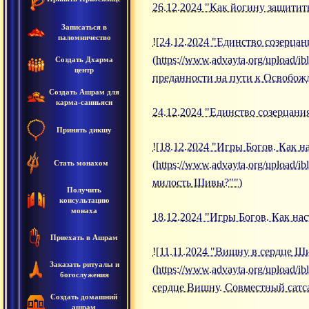
26.12.2024 "Как йогину защитить
Записаться в
паломничество
![24.12.2024 "Единство созерца
(https://www.advayta.org/upload
Создать Дхарма
центр
преданности на пути к Освобож
Создать Ашрам для
карма-санньяси
24.12.2024 "Единство созерцани
Принять дикшу
![18.12.2024 "Игры Богов. Как 
Стать монахом
(https://www.advayta.org/upload
милость Шивы?"")
Получить
консультацию
монаха
18.12.2024 "Игры Богов. Как на
Приехать в Ашрам
![11.11.2024 "Вишну в сердце 
Заказать ритуалы и
(https://www.advayta.org/upload
богослужения
сердце Вишну. Совместный сат
Создать домашний
ашрам