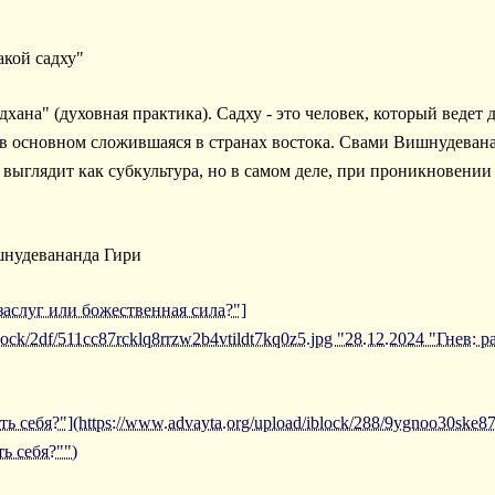
такой садху"
дхана" (духовная практика). Садху - это человек, который ведет
, в основном сложившаяся в странах востока. Свами Вишнудевана
у выглядит как субкультура, но в самом деле, при проникновении 
шнудевананда Гири
 заслуг или божественная сила?"]
block/2df/511cc87rcklq8rrzw2b4vtildt7kq0z5.jpg "28.12.2024 "Гнев:
ь себя?"](https://www.advayta.org/upload/iblock/288/9ygnoo30ske8
ь себя?"")