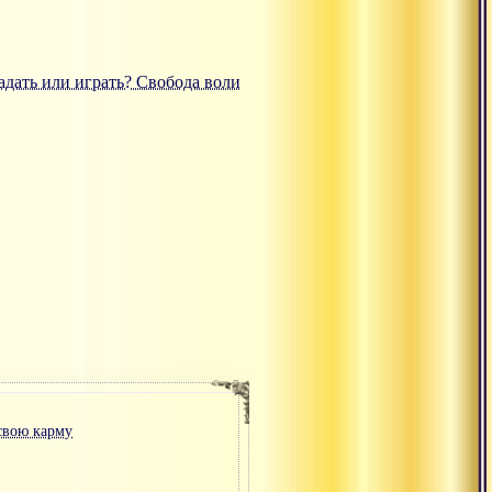
радать или играть? Свобода воли
 свою карму