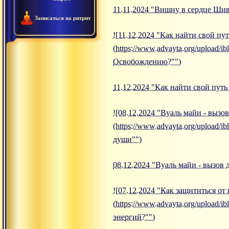
11.11.2024 "Вишну в сердце Ши
Записаться на ритрит
![11.12.2024 "Как найти свой п
(https://www.advayta.org/upload/
Освобождению?"")
11.12.2024 "Как найти свой пут
![08.12.2024 "Вуаль майи - вызо
(https://www.advayta.org/upload/
души"")
08.12.2024 "Вуаль майи - вызов
![07.12.2024 "Как защититься от
(https://www.advayta.org/upload/
энергий?"")