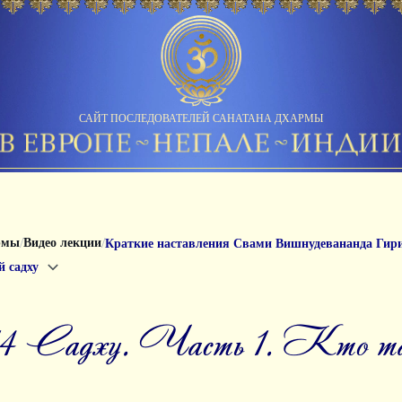
САЙТ ПОСЛЕДОВАТЕЛЕЙ САНАТАНА ДХАРМЫ
/
/
рмы
Видео лекции
Краткие наставления Свами Вишнудевананда Гир
й садху
014 Садху. Часть 1. Кто та