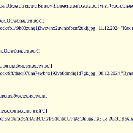
вы, Шива в сердце Вишну. Совместный сатсанг Гуру Джи и Св
уть к Освобождению?"]
iblock/fb1/t9h03zunq1j3wcwnx2uwhcdbznf2uklj.jpg "11.12.2024 "Как
ь к Освобождению?"
в для пробуждения души"]
iblock/9ff/thaci078na7ewb4o192vb8dmdiq1d7gk.jpg "08.12.2024 "Ву
 для пробуждения души"
 негативных энергий?"]
iblock/24b/m792r32304ft7fzbe2hinbn17jqdz4do.jpg "07.12.2024 "Как