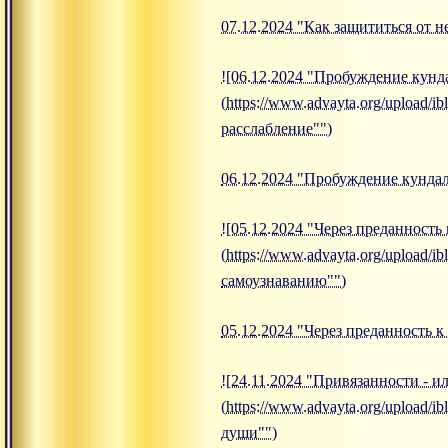
07.12.2024 "Как защититься от 
![06.12.2024 "Пробуждение кунд
(https://www.advayta.org/upload
расслабление"")
06.12.2024 "Пробуждение кундал
![05.12.2024 "Через преданность
(https://www.advayta.org/upload
самоузнаванию"")
05.12.2024 "Через преданность 
![24.11.2024 "Привязанности - 
(https://www.advayta.org/upload/
души"")