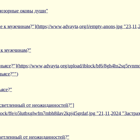
ллюзорные оковы души"
е к мужчинам?"](https://www.advayta.org/i/empty-anons.jpg "23.11
е к мужчинам?"
ньясе?"](https://www.advayta.org/upload/iblock/bf6/8gh4hs2sq5rvn
ньясе?"")
ьясе?"
осветленный от неожиданностей?"]
block/ffe/o5lutbxglwfm7mbh8ilav2kpj45grdaf.jpg "21.11.2024 "Застр
светленный от неожиданностей?"