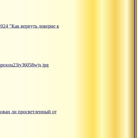
.2024 "Как вернуть доверие к
mqpoxou23iy36058wjx.jpg
ахован ли просветленный от