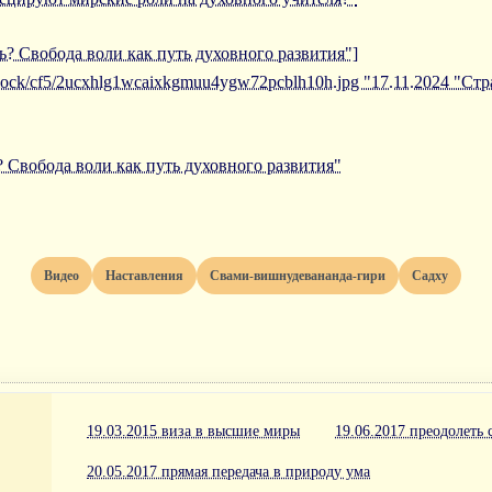
ть? Свобода воли как путь духовного развития"]
/iblock/cf5/2ucxhlg1wcaixkgmuu4ygw72pcblh10h.jpg "17.11.2024 "Ст
? Свобода воли как путь духовного развития"
Видео
Наставления
Свами-вишнудевананда-гири
Садху
19.03.2015 виза в высшие миры
19.06.2017 преодолеть
20.05.2017 прямая передача в природу ума