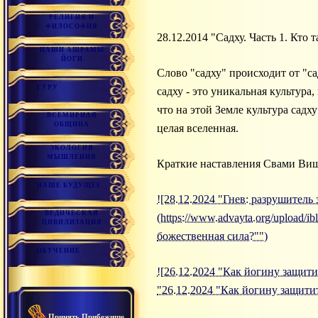
РЕЛИГИЯ И
ФИЛОСОФИЯ
28.12.2014 "Садху. Часть 1. Кто 
НАШИ АШРАМЫ
ЙОГИ
Слово "садху" происходит от "са
ГУРУ
садху - это уникальная культура
что на этой Земле культура садх
ВСЕМИРНАЯ
ОБЩИНА
целая вселенная.
ЭКОЛОГИЯ
МЫШЛЕНИЯ
Краткие наставления Свами Ви
НАШЕ БУДУЩЕЕ
![28.12.2024 "Гнев: разрушитель
ВЕДИЧЕСКАЯ
(https://www.advayta.org/upload/i
ЦИВИЛИЗАЦИЯ
божественная сила?"")
ОБУЧЕНИЕ
![26.12.2024 "Как йогину защитит
"26.12.2024 "Как йогину защитит
Принять Прибежище