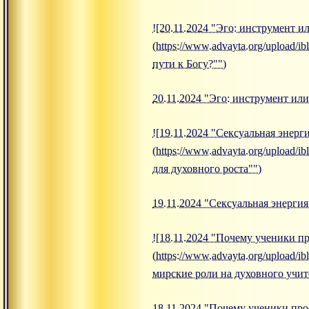
![20.11.2024 "Эго: инструмент и
(https://www.advayta.org/upload/
пути к Богу?"")
20.11.2024 "Эго: инструмент или
![19.11.2024 "Сексуальная энерг
(https://www.advayta.org/upload/
для духовного роста"")
19.11.2024 "Сексуальная энергия
![18.11.2024 "Почему ученики п
(https://www.advayta.org/upload
мирские роли на духовного учит
18.11.2024 "Почему ученики про