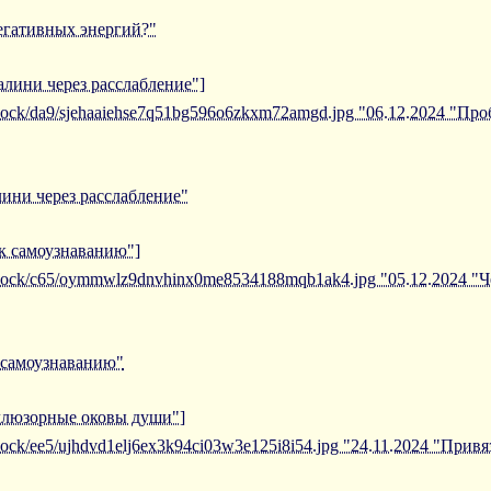
негативных энергий?"
алини через расслабление"]
/iblock/da9/sjehaaiehse7q51bg596o6zkxm72amgd.jpg "06.12.2024 "П
ини через расслабление"
 к самоузнаванию"]
/iblock/c65/oymmwlz9dnvhinx0me8534188mqb1ak4.jpg "05.12.2024 "Ч
к самоузнаванию"
иллюзорные оковы души"]
iblock/ee5/ujhdvd1elj6ex3k94ci03w3e125i8i54.jpg "24.11.2024 "Пр