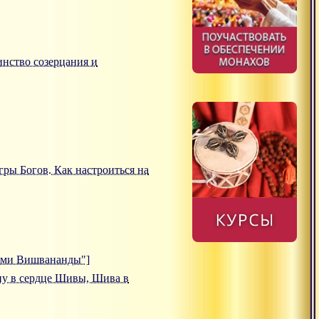
динство созерцания и
Игры Богов. Как настроиться на
вами Вишвананды"]
ишну в сердце Шивы, Шива в