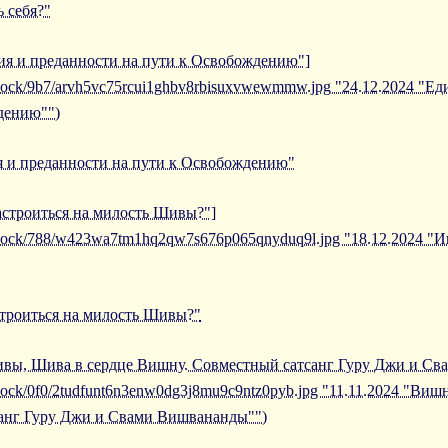
 себя?"
ния и преданности на пути к Освобождению"]
/iblock/9b7/arvh5vc75rcui1ghbv8rbisuxvwewmmw.jpg "24.12.2024 "Е
дению"")
я и преданности на пути к Освобождению"
настроиться на милость Шивы?"]
/iblock/788/w423wa7tm1hq2qw7s676p065qnyduq9l.jpg "18.12.2024 "
строиться на милость Шивы?"
Шивы, Шива в сердце Вишну. Совместный сатсанг Гуру Джи и С
/iblock/0f0/2tudfunt6n3enw0dg3j8mu9c9ntz0pyb.jpg "11.11.2024 "В
санг Гуру Джи и Свами Вишвананды"")