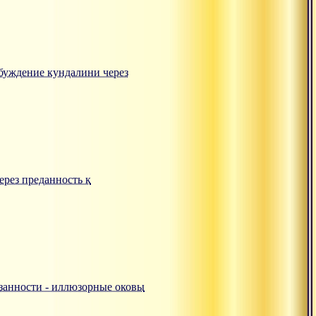
робуждение кундалини через
ерез преданность к
ивязанности - иллюзорные оковы