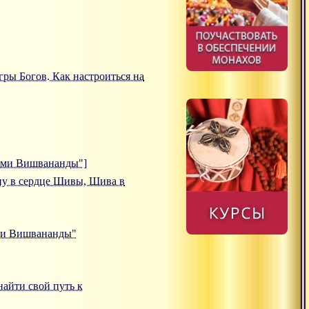
Игры Богов. Как настроиться на
вами Вишвананды"]
ишну в сердце Шивы, Шива в
ами Вишвананды"
 найти свой путь к