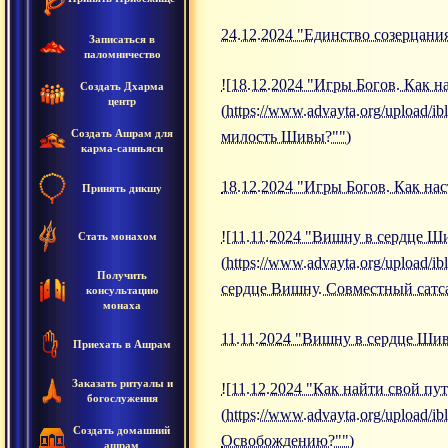
24.12.2024 "Единство созерцани
Записаться в
паломничество
![18.12.2024 "Игры Богов. Как 
Создать Дхарма
центр
(https://www.advayta.org/upload
Создать Ашрам для
милость Шивы?"")
карма-санньяси
18.12.2024 "Игры Богов. Как на
Принять дикшу
![11.11.2024 "Вишну в сердце 
Стать монахом
(https://www.advayta.org/upload
Получить
сердце Вишну. Совместный сат
консультацию
монаха
11.11.2024 "Вишну в сердце Ши
Приехать в Ашрам
Заказать ритуалы и
![11.12.2024 "Как найти свой п
богослужения
(https://www.advayta.org/upload/
Создать домашний
Освобождению?"")
ашрам