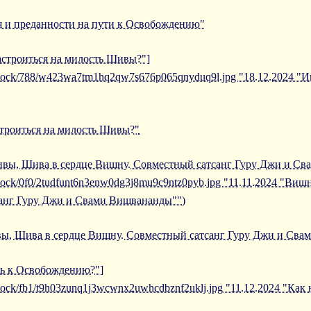
я и преданности на пути к Освобождению"
настроиться на милость Шивы?"]
/iblock/788/w423wa7tm1hq2qw7s676p065qnyduq9l.jpg "18.12.2024 "
строиться на милость Шивы?"
Шивы, Шива в сердце Вишну. Совместный сатсанг Гуру Джи и С
/iblock/0f0/2tudfunt6n3enw0dg3j8mu9c9ntz0pyb.jpg "11.11.2024 "В
санг Гуру Джи и Свами Вишвананды"")
вы, Шива в сердце Вишну. Совместный сатсанг Гуру Джи и Св
уть к Освобождению?"]
iblock/fb1/t9h03zunq1j3wcwnx2uwhcdbznf2uklj.jpg "11.12.2024 "Как