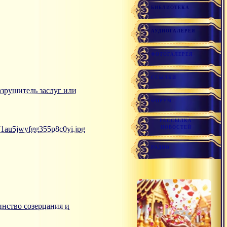
БИБЛИОТЕКА
АУДИОГАЛЕРЕЯ
ФОТОГАЛЕРЕЯ
ССЫЛКИ
 разрушитель заслуг или
ФОРУМ
РАССЫЛКА
71au5jwyfgg355p8c0yi.jpg
НОВОСТЕЙ
РАДИО
динство созерцания и