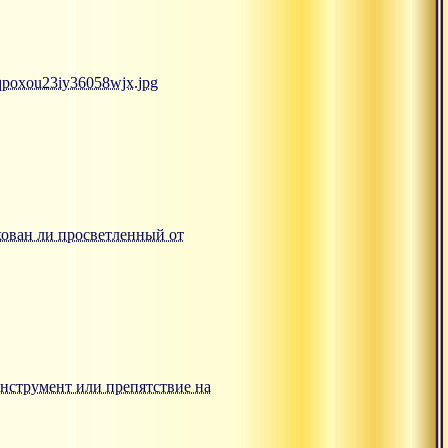
mqpoxou23iy36058wjx.jpg
ахован ли просветленный от
: инструмент или препятствие на