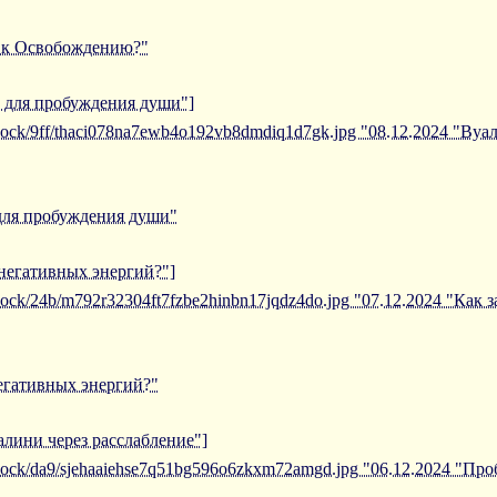
ь к Освобождению?"
в для пробуждения души"]
iblock/9ff/thaci078na7ewb4o192vb8dmdiq1d7gk.jpg "08.12.2024 "Ву
 для пробуждения души"
 негативных энергий?"]
iblock/24b/m792r32304ft7fzbe2hinbn17jqdz4do.jpg "07.12.2024 "Как
негативных энергий?"
алини через расслабление"]
/iblock/da9/sjehaaiehse7q51bg596o6zkxm72amgd.jpg "06.12.2024 "П