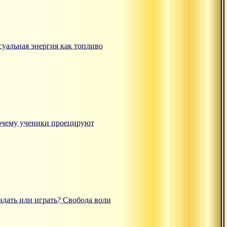
ксуальная энергия как топливо
"Почему ученики проецируют
радать или играть? Свобода воли