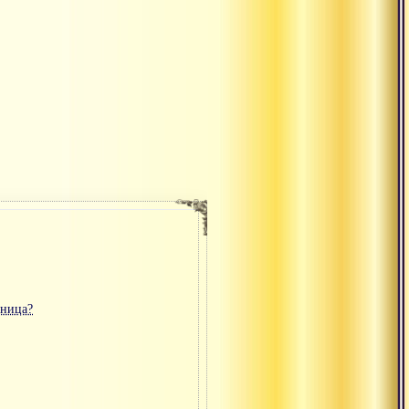
зница?