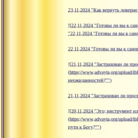
23.11.2024 "Как вернуть довери
![22.11.2024 "Готовы ли вы к сан
"22.11.2024 "Готовы ли вы к сан
22.11.2024 "Готовы ли вы к санн
![21.11.2024 "Застрахован ли пр
(https://www.advayta.org/upload/i
неожиданностей?"")
21.11.2024 "Застрахован ли про
![20.11.2024 "Эго: инструмент и
(https://www.advayta.org/upload/
пути к Богу?"")