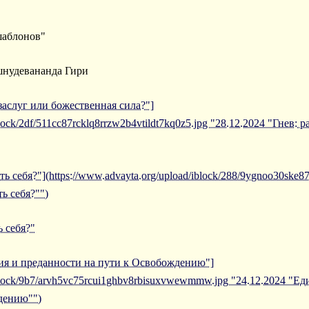
шаблонов"
шнудевананда Гири
 заслуг или божественная сила?"]
block/2df/511cc87rcklq8rrzw2b4vtildt7kq0z5.jpg "28.12.2024 "Гнев:
ь себя?"](https://www.advayta.org/upload/iblock/288/9ygnoo30ske8
ь себя?"")
 себя?"
ния и преданности на пути к Освобождению"]
/iblock/9b7/arvh5vc75rcui1ghbv8rbisuxvwewmmw.jpg "24.12.2024 "Е
дению"")