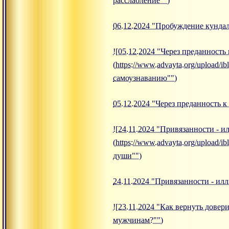
расслабление"")
06.12.2024 "Пробуждение кундал
![05.12.2024 "Через преданность
(https://www.advayta.org/upload
самоузнаванию"")
05.12.2024 "Через преданность 
![24.11.2024 "Привязанности - 
(https://www.advayta.org/upload/
души"")
24.11.2024 "Привязанности - и
![23.11.2024 "Как вернуть довери
мужчинам?"")