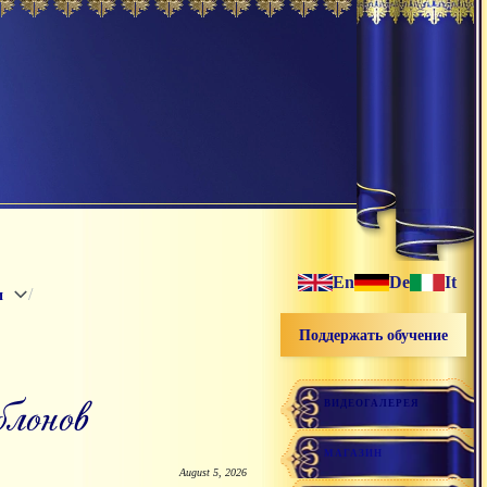
En
De
It
/
и
Поддержать обучение
лонов
ВИДЕОГАЛЕРЕЯ
МАГАЗИН
August 5, 2026