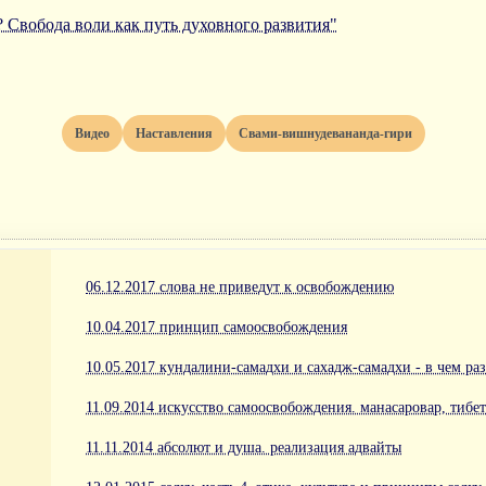
? Свобода воли как путь духовного развития"
Видео
Наставления
Свами-вишнудевананда-гири
06.12.2017 слова не приведут к освобождению
10.04.2017 принцип самоосвобождения
10.05.2017 кундалини-самадхи и сахадж-самадхи - в чем ра
11.09.2014 искусство самоосвобождения. манасаровар, тибет
11.11.2014 абсолют и душа. реализация адвайты