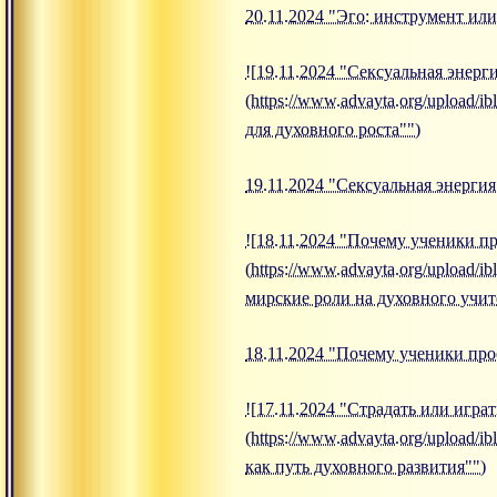
20.11.2024 "Эго: инструмент или
![19.11.2024 "Сексуальная энерг
(https://www.advayta.org/upload/
для духовного роста"")
19.11.2024 "Сексуальная энергия
![18.11.2024 "Почему ученики п
(https://www.advayta.org/upload
мирские роли на духовного учит
18.11.2024 "Почему ученики про
![17.11.2024 "Страдать или игра
(https://www.advayta.org/upload
как путь духовного развития"")