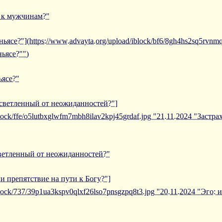
е к мужчинам?"
ньясе?"](https://www.advayta.org/upload/iblock/bf6/8gh4hs2sq5rvn
ньясе?"")
ьясе?"
осветленный от неожиданностей?"]
block/ffe/o5lutbxglwfm7mbh8ilav2kpj45grdaf.jpg "21.11.2024 "Застр
светленный от неожиданностей?"
ли препятствие на пути к Богу?"]
iblock/737/39p1ua3kspv0qlxf26lso7pnsgzpq8t3.jpg "20.11.2024 "Эго