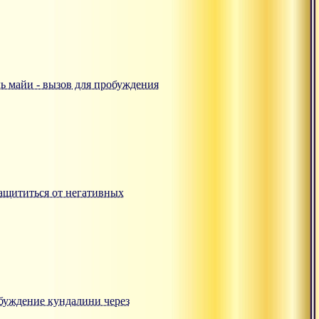
аль майи - вызов для пробуждения
 защититься от негативных
робуждение кундалини через