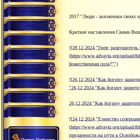
РЕЛИГИЯ И
ФИЛОСОФИЯ
2017 "Люди - заложники своих 
НАШИ АШРАМЫ
ЙОГИ
Краткие наставления Свами Ви
ГУРУ
![28.12.2024 "Гнев: разрушитель
ВСЕМИРНАЯ
ОБЩИНА
(https://www.advayta.org/upload/i
божественная сила?"")
ЭКОЛОГИЯ
МЫШЛЕНИЯ
![26.12.2024 "Как йогину защитит
НАШЕ БУДУЩЕЕ
"26.12.2024 "Как йогину защитит
ВЕДИЧЕСКАЯ
ЦИВИЛИЗАЦИЯ
26.12.2024 "Как йогину защитить
ОБУЧЕНИЕ
![24.12.2024 "Единство созерца
(https://www.advayta.org/upload
преданности на пути к Освобож
Принять Прибежище