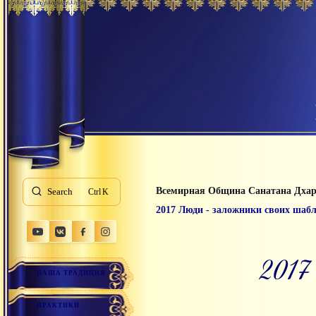
Всемирная Община Санатана Дха
Search
K
2017 Люди - заложники своих шаб
201
НАША ТРАДИЦИЯ
ПРАКТИКИ