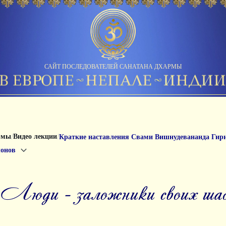
САЙТ ПОСЛЕДОВАТЕЛЕЙ САНАТАНА ДХАРМЫ
/
/
рмы
Видео лекции
Краткие наставления Свами Вишнудевананда Гир
лонов
7 Люди - заложники своих шаб