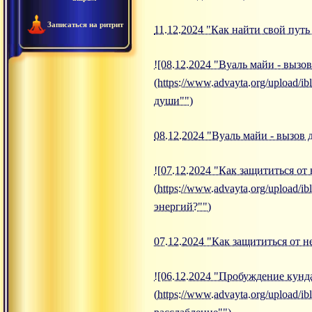
Записаться на ритрит
11.12.2024 "Как найти свой пут
![08.12.2024 "Вуаль майи - вызо
(https://www.advayta.org/upload/
души"")
08.12.2024 "Вуаль майи - вызов
![07.12.2024 "Как защититься от
(https://www.advayta.org/upload/
энергий?"")
07.12.2024 "Как защититься от 
![06.12.2024 "Пробуждение кунд
(https://www.advayta.org/upload