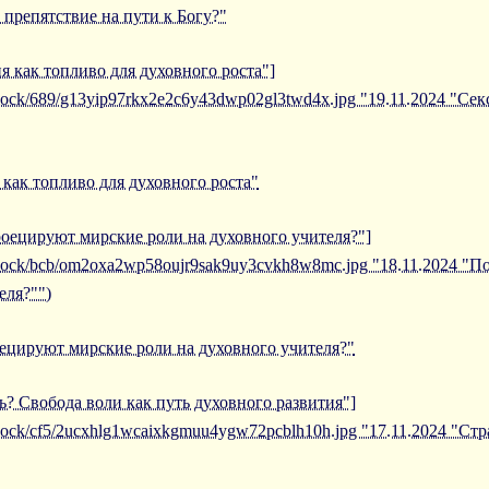
 препятствие на пути к Богу?"
ия как топливо для духовного роста"]
iblock/689/g13yip97rkx2e2c6y43dwp02gl3twd4x.jpg "19.11.2024 "Се
 как топливо для духовного роста"
роецируют мирские роли на духовного учителя?"]
/iblock/bcb/om2oxa2wp58oujr9sak9uy3cvkh8w8mc.jpg "18.11.2024 
еля?"")
ецируют мирские роли на духовного учителя?"
ть? Свобода воли как путь духовного развития"]
/iblock/cf5/2ucxhlg1wcaixkgmuu4ygw72pcblh10h.jpg "17.11.2024 "Ст