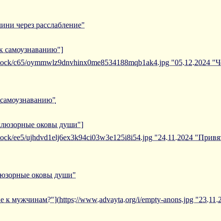
ини через расслабление"
 к самоузнаванию"]
/iblock/c65/oymmwlz9dnvhinx0me8534188mqb1ak4.jpg "05.12.2024 "Ч
к самоузнаванию"
иллюзорные оковы души"]
iblock/ee5/ujhdvd1elj6ex3k94ci03w3e125i8i54.jpg "24.11.2024 "Пр
ллюзорные оковы души"
е к мужчинам?"](https://www.advayta.org/i/empty-anons.jpg "23.11