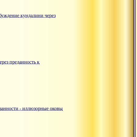
робуждение кундалини через
ерез преданность к
ивязанности - иллюзорные оковы