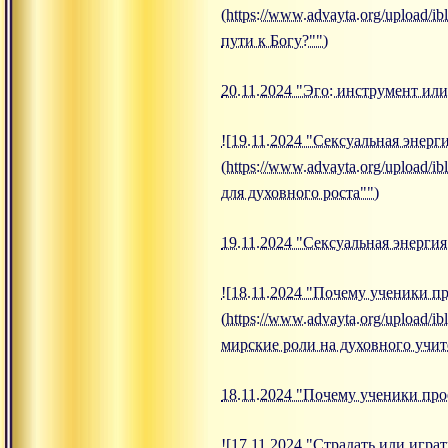
(https://www.advayta.org/upload/
пути к Богу?"")
20.11.2024 "Эго: инструмент или
![19.11.2024 "Сексуальная энерг
(https://www.advayta.org/upload/
для духовного роста"")
19.11.2024 "Сексуальная энергия
![18.11.2024 "Почему ученики п
(https://www.advayta.org/upload
мирские роли на духовного учит
18.11.2024 "Почему ученики про
![17.11.2024 "Страдать или игра