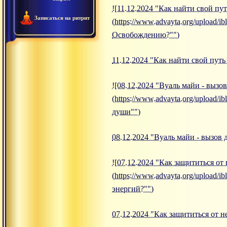
![11.12.2024 "Как найти свой п
Записаться на ритрит
(https://www.advayta.org/upload/
Освобождению?"")
11.12.2024 "Как найти свой пут
![08.12.2024 "Вуаль майи - вызо
(https://www.advayta.org/upload/
души"")
08.12.2024 "Вуаль майи - вызов
![07.12.2024 "Как защититься от
(https://www.advayta.org/upload/
энергий?"")
07.12.2024 "Как защититься от 