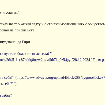
ху и социум"
казывает о жизни садху и о его взаимоотношениях с обществом.
рован на поиски Бога.
шнудевананда Гири
 заслуг или божественная сила?"]
block/2df/511cc87rcklq8rrzw2b4vtildt7kq0z5.jpg "28.12.2024 "Гнев:
ь себя?"](https://www.advayta.org/upload/iblock/288/9ygnoo30ske8
ь себя?"")
 себя?"