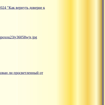
.2024 "Как вернуть доверие к
mqpoxou23iy36058wjx.jpg
ахован ли просветленный от