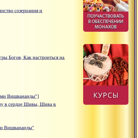
динство созерцания и
Игры Богов. Как настроиться на
вами Вишвананды"]
ишну в сердце Шивы, Шива в
ами Вишвананды"