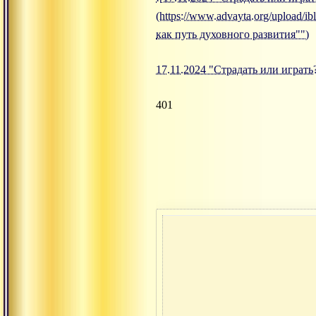
(https://www.advayta.org/upload
как путь духовного развития"")
17.11.2024 "Страдать или играть
401