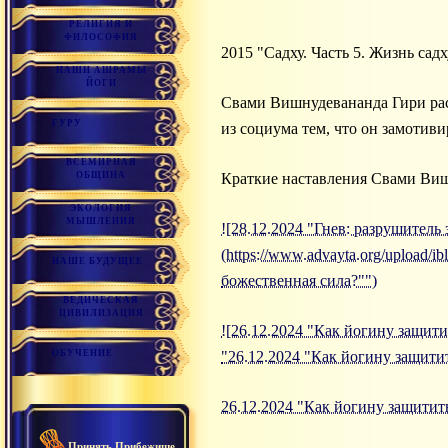
РЕЛИГИЯ И
ФИЛОСОФИЯ
2015 "Садху. Часть 5. Жизнь сад
НАШИ АШРАМЫ
ЙОГИ
Свами Вишнудевананда Гири расс
ГУРУ
из социума тем, что он замотиви
ВСЕМИРНАЯ
ОБЩИНА
Краткие наставления Свами Ви
ЭКОЛОГИЯ
МЫШЛЕНИЯ
![28.12.2024 "Гнев: разрушитель
(https://www.advayta.org/upload/i
НАШЕ БУДУЩЕЕ
божественная сила?"")
ВЕДИЧЕСКАЯ
ЦИВИЛИЗАЦИЯ
![26.12.2024 "Как йогину защитит
ОБУЧЕНИЕ
"26.12.2024 "Как йогину защитит
26.12.2024 "Как йогину защитить
Принять Прибежище