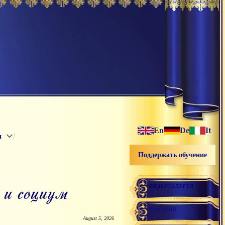
En
De
It
/
и
Поддержать обучение
и социум
ВИДЕОГАЛЕРЕЯ
МАГАЗИН
August 5, 2026