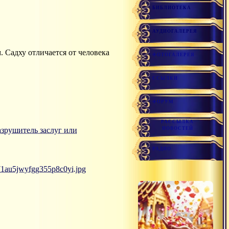
БИБЛИОТЕКА
АУДИОГАЛЕРЕЯ
 Садху отличается от человека
ФОТОГАЛЕРЕЯ
ССЫЛКИ
ФОРУМ
РАССЫЛКА
 разрушитель заслуг или
НОВОСТЕЙ
РАДИО
71au5jwyfgg355p8c0yi.jpg