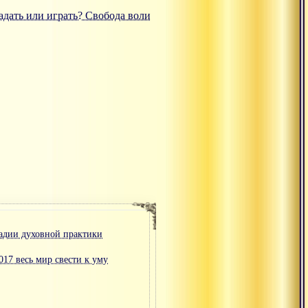
радать или играть? Свобода воли
тадии духовной практики
017 весь мир свести к уму