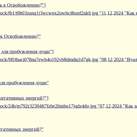
уть к Освобождению?"]
iblock/fb1/t9h03zunq1j3wcwnx2uwhcdbznf2uklj.jpg "11.12.2024 "Как
ь к Освобождению?"
в для пробуждения души"]
iblock/9ff/thaci078na7ewb4o192vb8dmdiq1d7gk.jpg "08.12.2024 "Ву
 для пробуждения души"
 негативных энергий?"]
iblock/24b/m792r32304ft7fzbe2hinbn17jqdz4do.jpg "07.12.2024 "Как
негативных энергий?"