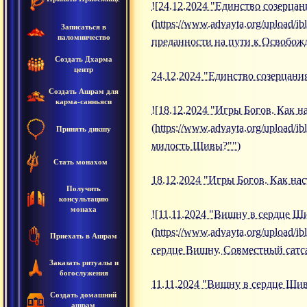
![24.12.2024 "Единство созерца
(https://www.advayta.org/upload
Записаться в
паломничество
преданности на пути к Освобож
Создать Дхарма
центр
24.12.2024 "Единство созерцани
Создать Ашрам для
карма-санньяси
![18.12.2024 "Игры Богов. Как 
(https://www.advayta.org/upload
Принять дикшу
милость Шивы?"")
Стать монахом
18.12.2024 "Игры Богов. Как на
Получить
консультацию
монаха
![11.11.2024 "Вишну в сердце 
(https://www.advayta.org/upload
Приехать в Ашрам
сердце Вишну. Совместный сат
Заказать ритуалы и
богослужения
11.11.2024 "Вишну в сердце Ши
Создать домашний
ашрам