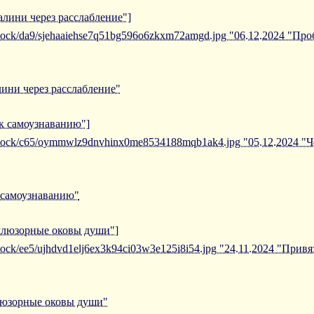
алини через расслабление"]
/iblock/da9/sjehaaiehse7q51bg596o6zkxm72amgd.jpg "06.12.2024 "П
ини через расслабление"
 к самоузнаванию"]
/iblock/c65/oymmwlz9dnvhinx0me8534188mqb1ak4.jpg "05.12.2024 "Ч
к самоузнаванию"
иллюзорные оковы души"]
iblock/ee5/ujhdvd1elj6ex3k94ci03w3e125i8i54.jpg "24.11.2024 "Пр
ллюзорные оковы души"