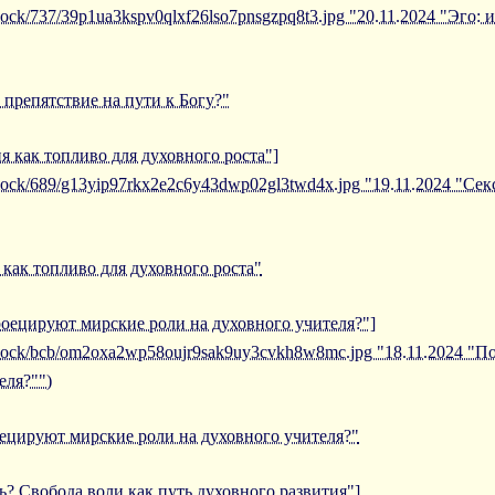
iblock/737/39p1ua3kspv0qlxf26lso7pnsgzpq8t3.jpg "20.11.2024 "Эго
 препятствие на пути к Богу?"
ия как топливо для духовного роста"]
iblock/689/g13yip97rkx2e2c6y43dwp02gl3twd4x.jpg "19.11.2024 "Се
 как топливо для духовного роста"
роецируют мирские роли на духовного учителя?"]
/iblock/bcb/om2oxa2wp58oujr9sak9uy3cvkh8w8mc.jpg "18.11.2024 
еля?"")
ецируют мирские роли на духовного учителя?"
ть? Свобода воли как путь духовного развития"]