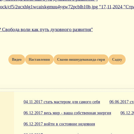
/iblock/cf5/2ucxhlg1wcaixkgmuu4ygw72pcblh10h.jpg "17.11.2024 "Ст
? Свобода воли как путь духовного развития"
Видео
Наставления
Свами-вишнудевананда-гири
Садху
04.11.2017 стать мастером для самого себя
06.06.2017 с
06.12.2017 весь мир - ваша собственная энергия
06.12.2
06.12.2017 войти в состояние недеяния