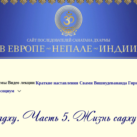
САЙТ ПОСЛЕДОВАТЕЛЕЙ САНАТАНА ДХАРМЫ
/
/
рмы
Видео лекции
Краткие наставления Свами Вишнудевананда Гир
и социум
адху. Часть 5. Жизнь садху 