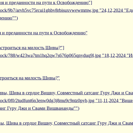
ния и преданности на пути к Освобождению"]
/iblock/9b7/arvh5vc75rcui1ghbv8rbisuxvwewmmw.jpg "24.12.2024 "Е
дению"")
я и преданности на пути к Освобождению"
настроиться на милость Шивы?"]
/iblock/788/w423wa7tm1hq2qw7s676p065qnyduq9l.jpg "18.12.2024 "
строиться на милость Шивы?"
Шивы, Шива в сердце Вишну. Совместный сатсанг Гуру Джи и С
/iblock/0f0/2tudfunt6n3enw0dg3j8mu9c9ntz0pyb.jpg "11.11.2024 "В
санг Гуру Джи и Свами Вишвананды"")
вы, Шива в сердце Вишну. Совместный сатсанг Гуру Джи и Св