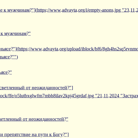
е к мужчинам?"](https://www.advayta.org/i/empty-anons.jpg "23.11
е к мужчинам?"
ньясе?"](https://www.advayta.org/upload/iblock/bf6/8gh4hs2sq5rvn
ньясе?"")
ьясе?"
осветленный от неожиданностей?"]
block/ffe/o5lutbxglwfm7mbh8ilav2kpj45grdaf.jpg "21.11.2024 "Застр
светленный от неожиданностей?"
ли препятствие на пути к Богу?"]