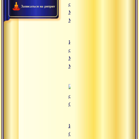
Записаться на ритрит
Интервью
с
Михаилом
Малаховым
Интервью с
Садханандой