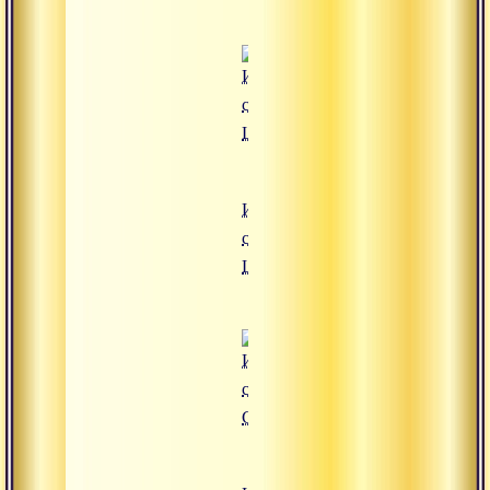
Интервью
с
Шиваиссой