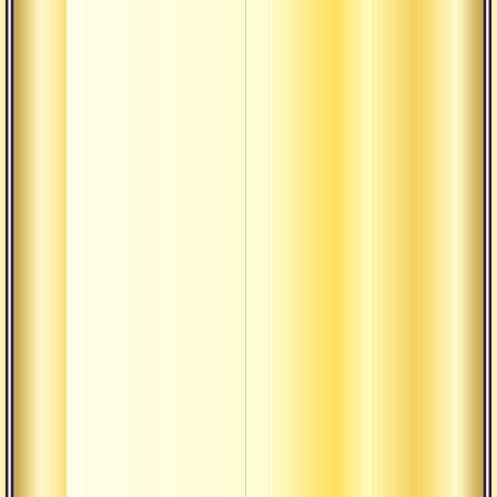
Интервью 
михаилом
Интервью
малаховым
наших
Интервью 
друзей
садхананд
Интервью 
сумираном
Интервью 
шиваиссой
Лекции
санньяси
Распознать
сущность б
Архив