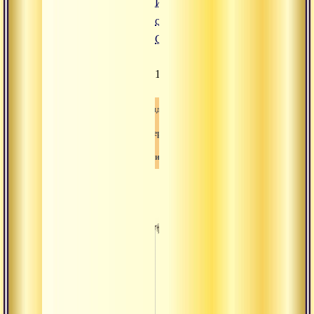
Интервью
с
Сумираном
1761
Видео
Интервью
Шива
Беседа с
монахом. о
максимил
навара.