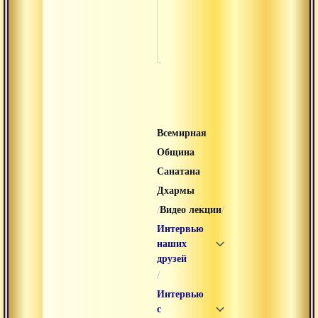
ступы в
боднатхе в
катманду
Всемирная
Община
Санатана
Дхармы
/
/
Видео лекции
Интервью
наших
друзей
/
Интервью
с