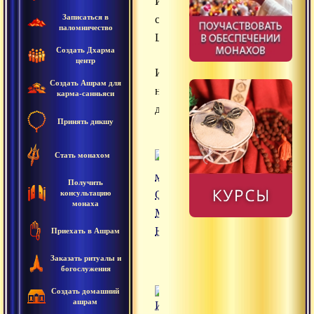
Интервью
Записаться в
с
паломничество
Шиваиссой
Создать Дхарма
центр
Интервью
Создать Ашрам для
наших
карма-санньяси
друзей
Принять дикшу
Стать монахом
Получить
консультацию
монаха
Приехать в Ашрам
Заказать ритуалы и
богослужения
Создать домашний
ашрам