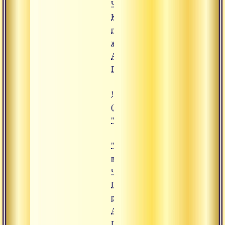
Часть 3.
Кисти,
грудь,
живот",
Адимата
Гири
!["Сукшма-вьяяма. Часть 2. Плеч
(https://www.advayta.org/upload/
""Сукшма-вьяяма. Часть 2. Плеч
"Сукшма-
вьяяма.
Часть 2.
Плечи,
руки",
Адимата
Гири