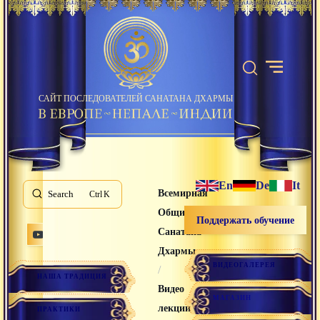
САЙТ ПОСЛЕДОВАТЕЛЕЙ САНАТАНА ДХАРМЫ
En
De
It
Всемирная
Search
K
Община
Поддержать обучение
Санатана
Дхармы
ВИДЕОГАЛЕРЕЯ
/
НАША ТРАДИЦИЯ
Видео
МАГАЗИН
лекции
ПРАКТИКИ