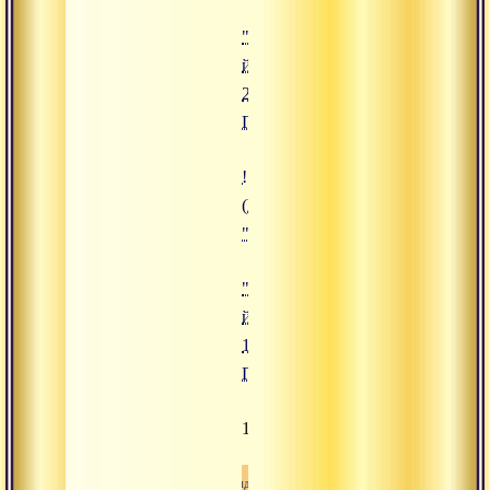
"Кундалини-
йога. Часть
2", Адимата
Гири
!["Кундалини-йога. Часть 1", Ад
(https://www.advayta.org/upload/
""Кундалини-йога. Часть 1", Ад
"Кундалини-
йога. Часть
1", Адимата
Гири
1034
Видео