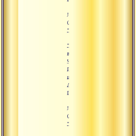
!["Сукшма-вьяяма. Часть 1. Голо
(https://www.advayta.org/upload/
""Сукшма-вьяяма. Часть 1. Голов
"Сукшма-
вьяяма.
Часть 1.
Голова,
шея",
Адимата
Гири
!["Комплекс асан 2", Адимата Ги
(https://www.advayta.org/upload/
""Комплекс асан 2", Адимата Ги