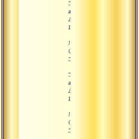
"Комплекс
асан 2",
Адимата
Гири
!["Комплекс асан 1", Адимата Ги
(https://www.advayta.org/upload/
""Комплекс асан 1", Адимата Ги
"Комплекс
асан 1",
Адимата
Гири
!["Три мудры", Адимата Гири]
(https://www.advayta.org/upload/
""Три мудры", Адимата Гири")