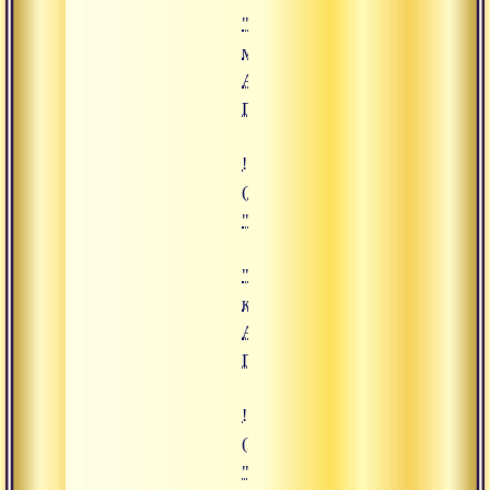
"Три
мудры",
Адимата
Гири
!["Крийя-комплекс", Адимата Ги
(https://www.advayta.org/upload/
""Крийя-комплекс", Адимата Ги
"Крийя-
комплекс",
Адимата
Гири
!["Кундалини-йога. Часть 2", Ад
(https://www.advayta.org/upload/
""Кундалини-йога. Часть 2", Ад