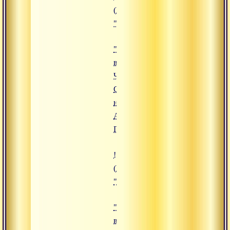
(https://www.advayta.org/upload/
""Сукшма-вьяяма. Часть 4. Спин
"Сукшма-
вьяяма.
Часть 4.
Спина,
ноги",
Адимата
Гири
!["Сукшма-вьяяма. Часть 3. Кист
(https://www.advayta.org/upload/
""Сукшма-вьяяма. Часть 3. Кисти
"Сукшма-
вьяяма.