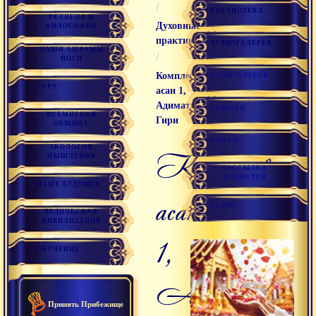
/
БИБЛИОТЕКА
РЕЛИГИЯ И
Духовные
ФИЛОСОФИЯ
практики
АУДИОГАЛЕРЕЯ
НАШИ АШРАМЫ
/
ЙОГИ
Комплекс
ФОТОГАЛЕРЕЯ
ГУРУ
асан 1,
Адимата
ССЫЛКИ
ВСЕМИРНАЯ
Гири
ОБЩИНА
ФОРУМ
ЭКОЛОГИЯ
Комплекс
МЫШЛЕНИЯ
РАССЫЛКА
НОВОСТЕЙ
НАШЕ БУДУЩЕЕ
асан
РАДИО
ВЕДИЧЕСКАЯ
ЦИВИЛИЗАЦИЯ
1,
ОБУЧЕНИЕ
Адимата
Принять Прибежище