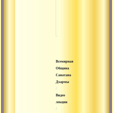
сознанием
Сатсанг ок
ступы в
боднатхе в
катманду
Всемирная
Община
Санатана
Дхармы
/
Видео
лекции
/