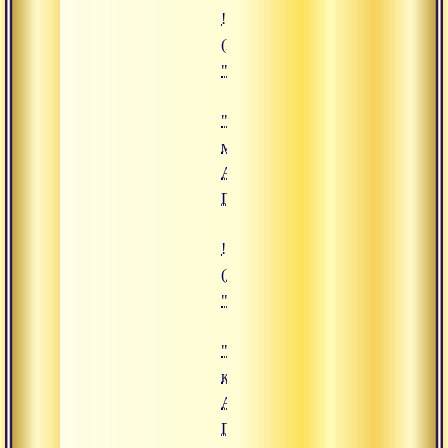
!["Три мудры", Адимата Гири]
(https://www.advayta.org/upload/
""Три мудры", Адимата Гири")
"Три
мудры",
Адимата
Гири
!["Крийя-комплекс", Адимата Ги
(https://www.advayta.org/upload/
""Крийя-комплекс", Адимата Ги
"Крийя-
комплекс",
Адимата
Гири