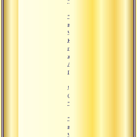
""Сукшма-вьяяма. Часть 3. Кисти
"Сукшма-
вьяяма.
Часть 3.
Кисти,
грудь,
живот",
Адимата
Гири
!["Сукшма-вьяяма. Часть 2. Плеч
(https://www.advayta.org/upload/
""Сукшма-вьяяма. Часть 2. Плеч
"Сукшма-
вьяяма.
Часть 2.