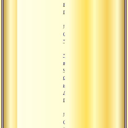
Вишнудевананда
Гири
!["Сукшма-вьяяма. Часть 4. Спин
(https://www.advayta.org/upload/
""Сукшма-вьяяма. Часть 4. Спин
"Сукшма-
вьяяма.
Часть 4.
Спина,
ноги",
Адимата
Гири
!["Сукшма-вьяяма. Часть 3. Кист
(https://www.advayta.org/upload/