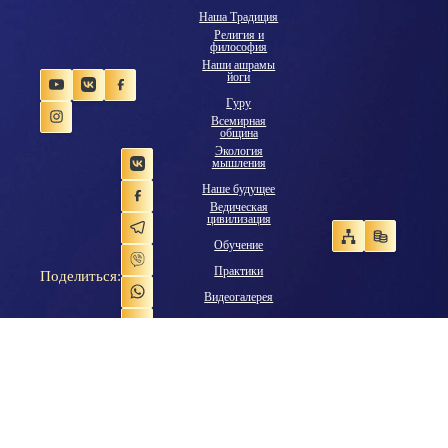
Наша Традиция
Религия и
философия
Наши ашрамы
йоги
Гуру
Всемирная
община
Экология
мышления
Наше будущее
Ведическая
цивилизация
Обучение
Практики
Поделиться:
Видеогалерея
Библиотека
Аудиогалерея
Фотогалерея
Ссылки
Форум
Рассылка
новостей