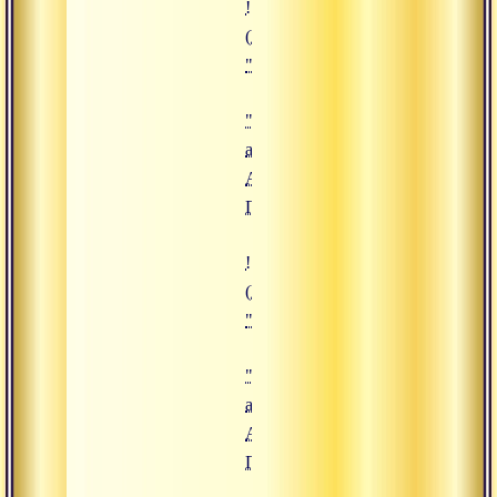
!["Комплекс асан 2", Адимата Ги
(https://www.advayta.org/upload/
""Комплекс асан 2", Адимата Ги
"Комплекс
асан 2",
Адимата
Гири
!["Комплекс асан 1", Адимата Ги
(https://www.advayta.org/upload/
""Комплекс асан 1", Адимата Ги
"Комплекс
асан 1",
Адимата
Гири