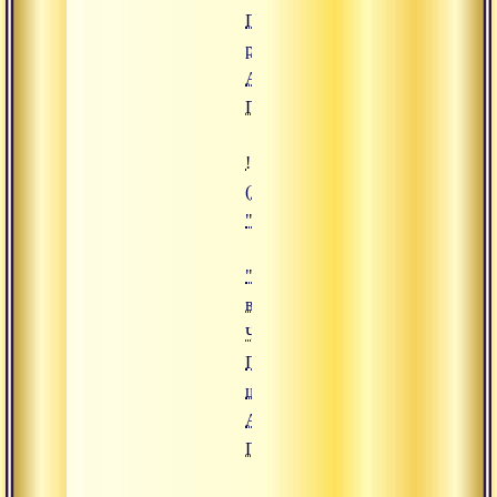
Плечи,
руки",
Адимата
Гири
!["Сукшма-вьяяма. Часть 1. Голо
(https://www.advayta.org/upload/
""Сукшма-вьяяма. Часть 1. Голов
"Сукшма-
вьяяма.
Часть 1.
Голова,
шея",
Адимата
Гири