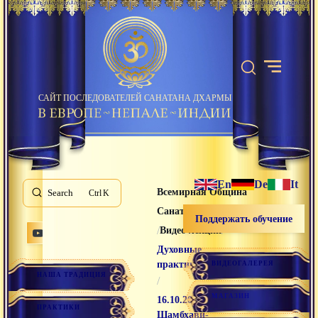
САЙТ ПОСЛЕДОВАТЕЛЕЙ САНАТАНА ДХАРМЫ
En
De
It
Всемирная Община
Search
K
Санатана Дхармы
Поддержать обучение
/
/
Видео лекции
Духовные
практики
ВИДЕОГАЛЕРЕЯ
НАША ТРАДИЦИЯ
/
МАГАЗИН
16.10.2006
ПРАКТИКИ
Шамбхави-