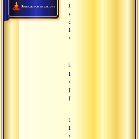
Записаться на ритрит
16.10.2006
Шамбхави-
мудра, Свами