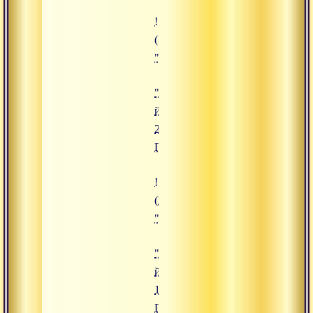
!["Кундалини-йога. Часть 2", Ад
(https://www.advayta.org/upload/
""Кундалини-йога. Часть 2", Ад
"Кундалини-
йога. Часть
2", Адимата
Гири
!["Кундалини-йога. Часть 1", Ад
(https://www.advayta.org/upload/
""Кундалини-йога. Часть 1", Ад
"Кундалини-
йога. Часть
1", Адимата
Гири