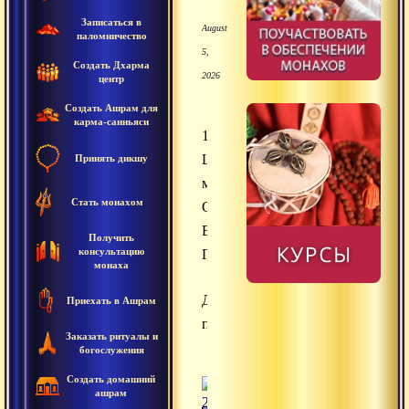
Записаться в
August
паломничество
5,
Создать Дхарма
2026
центр
Создать Ашрам для
карма-санньяси
16.10.2006
Шамбхави-
Принять дикшу
мудра,
Стать монахом
Свами
Вишнудевананда
Получить
консультацию
Гири
монаха
Духовные
Приехать в Ашрам
практики
Заказать ритуалы и
богослужения
Создать домашний
ашрам