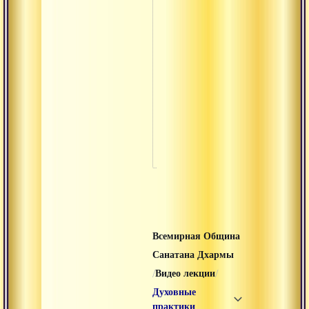
Сатсанг
управлени
реальност
сознанием
Сатсанг ок
ступы в
боднатхе в
катманду
Всемирная Община
Санатана Дхармы
/
/
Видео лекции
Духовные
практики