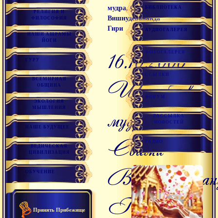
мудра, Свами
БИБЛИОТЕКА
РЕЛИГИЯ И
Вишнудевананда
ФИЛОСОФИЯ
Гири
АУДИОГАЛЕРЕЯ
НАШИ АШРАМЫ
ЙОГИ
16.10.2006
ФОТОГАЛЕРЕЯ
ГУРУ
ССЫЛКИ
ВСЕМИРНАЯ
Шамбхави-
ОБЩИНА
ФОРУМ
ЭКОЛОГИЯ
МЫШЛЕНИЯ
мудра,
РАССЫЛКА
НОВОСТЕЙ
НАШЕ БУДУЩЕЕ
Свами
РАДИО
ВЕДИЧЕСКАЯ
ЦИВИЛИЗАЦИЯ
Вишнудеванан
ОБУЧЕНИЕ
Гири
Принять Прибежище