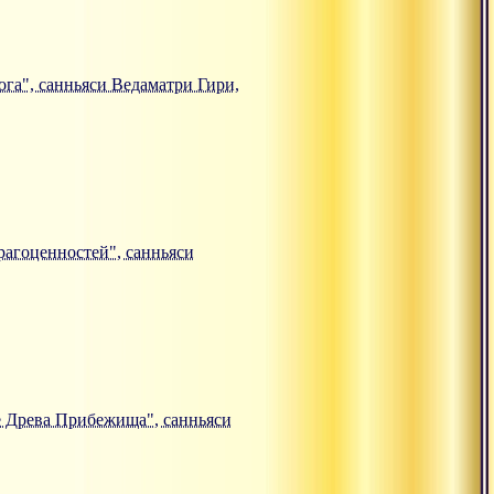
йога", санньяси Ведаматри Гири,
Драгоценностей", санньяси
чие Древа Прибежища", санньяси