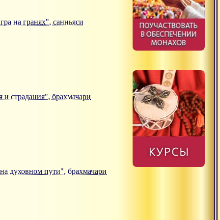
игра на гранях", санньяси
ия и страдания", брахмачари
а на духовном пути", брахмачари