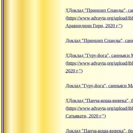
![Доклад "Принцип Спанды", сан
(https://www.advayta.org/upload
Аравиндини Гири, 2020 г.")
Доклад "Принцип Спанды", санн
![Доклад "Гуру-йога", санньяси 
(https://www.advayta.org/upload
2020 г.")
Доклад "Гуру-йога", санньяси М
![Доклад "Панча-коша-вивека", б
(https://www.advayta.org/upload
Сатьявати, 2020 г.")
Доклад "Панча-коша-вивека", бр