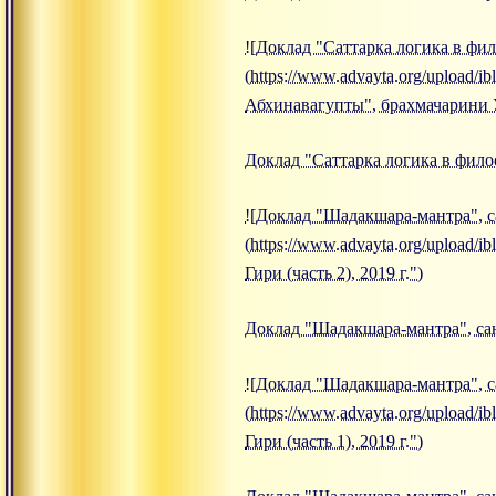
![Доклад "Саттарка логика в фи
(https://www.advayta.org/upload/
Абхинавагупты", брахмачарини У
Доклад "Саттарка логика в фило
![Доклад "Шадакшара-мантра", са
(https://www.advayta.org/upload
Гири (часть 2), 2019 г.")
Доклад "Шадакшара-мантра", санн
![Доклад "Шадакшара-мантра", са
(https://www.advayta.org/upload
Гири (часть 1), 2019 г.")