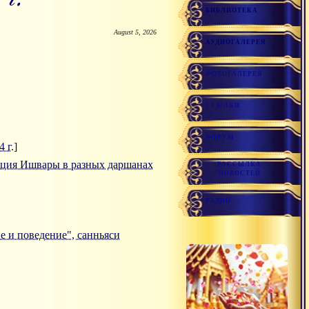
БИБЛИОТЕКА
August 5, 2026
АУДИОГАЛЕРЕЯ
ФОТОГАЛЕРЕЯ
ССЫЛКИ
ФОРУМ
 г.]
цепция Ишвары в разных даршанах
РАССЫЛКА
НОВОСТЕЙ
РАДИО
ие и поведение", санньяси