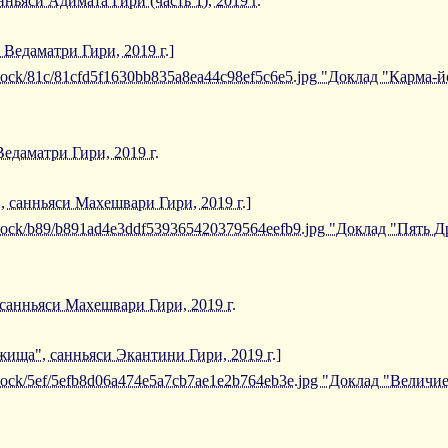
ьяси Адимата Гири (часть 1), 2019 г.
 Ведаматри Гири, 2019 г.]
iblock/81c/81cfd5f1630bb835a8ea44c98ef5c6e5.jpg "Доклад "Карма-
едаматри Гири, 2019 г.
, санньяси Махешвари Гири, 2019 г.]
/iblock/b89/b891ad4e3ddf539365420379564eefb9.jpg "Доклад "Пять 
санньяси Махешвари Гири, 2019 г.
ища", санньяси Экантини Гири, 2019 г.]
/iblock/5ef/5efb8d06a474e5a7cb7ae1e2b764eb3e.jpg "Доклад "Вели