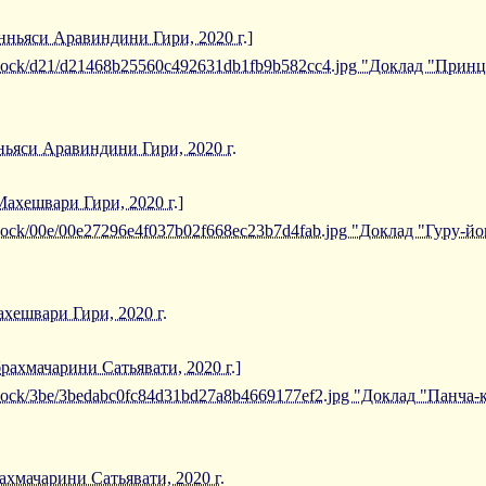
ньяси Аравиндини Гири, 2020 г.]
/iblock/d21/d21468b25560c492631db1fb9b582cc4.jpg "Доклад "При
ьяси Аравиндини Гири, 2020 г.
Махешвари Гири, 2020 г.]
/iblock/00e/00e27296e4f037b02f668ec23b7d4fab.jpg "Доклад "Гуру-
ахешвари Гири, 2020 г.
рахмачарини Сатьявати, 2020 г.]
/iblock/3be/3bedabc0fc84d31bd27a8b4669177ef2.jpg "Доклад "Панча
ахмачарини Сатьявати, 2020 г.