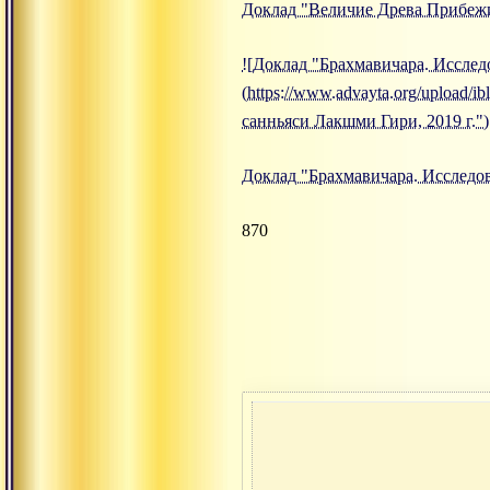
Доклад "Величие Древа Прибежи
![Доклад "Брахмавичара. Исслед
(https://www.advayta.org/upload
санньяси Лакшми Гири, 2019 г.")
Доклад "Брахмавичара. Исследов
870