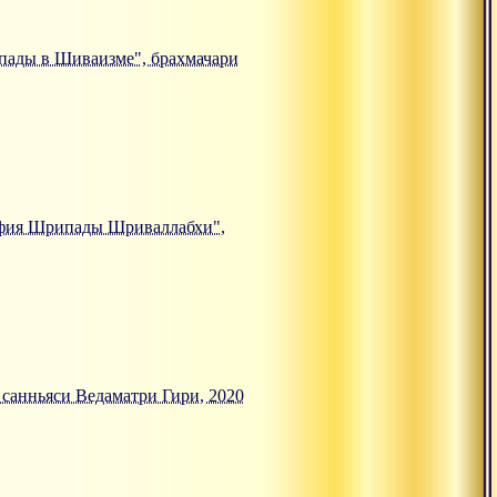
е пады в Шиваизме", брахмачари
ософия Шрипады Шриваллабхи",
, санньяси Ведаматри Гири, 2020