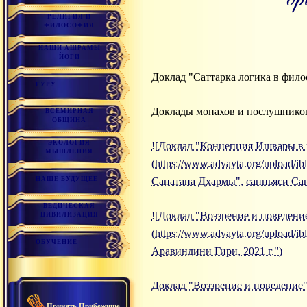
РЕЛИГИЯ И
ФИЛОСОФИЯ
НАШИ АШРАМЫ
ЙОГИ
Доклад "Саттарка логика в фил
ГУРУ
Доклады монахов и послушнико
ВСЕМИРНАЯ
ОБЩИНА
ЭКОЛОГИЯ
![Доклад "Концепция Ишвары в р
МЫШЛЕНИЯ
(https://www.advayta.org/upload
НАШЕ БУДУЩЕЕ
Санатана Дхармы", санньяси Сана
ВЕДИЧЕСКАЯ
![Доклад "Воззрение и поведение
ЦИВИЛИЗАЦИЯ
(https://www.advayta.org/upload/
ОБУЧЕНИЕ
Аравиндини Гири, 2021 г.")
Доклад "Воззрение и поведение"
Принять Прибежище