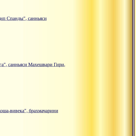
нцип Спанды", санньяси
йога", санньяси Махешвари Гири,
-коша-вивека", брахмачарини