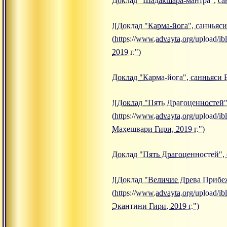
Доклад "Шадакшара-мантра", санн
![Доклад "Карма-йога", санньяси
(https://www.advayta.org/upload/
2019 г.")
Доклад "Карма-йога", санньяси В
![Доклад "Пять Драгоценностей"
(https://www.advayta.org/upload
Махешвари Гири, 2019 г.")
Доклад "Пять Драгоценностей", 
![Доклад "Величие Древа Прибеж
(https://www.advayta.org/upload
Экантини Гири, 2019 г.")