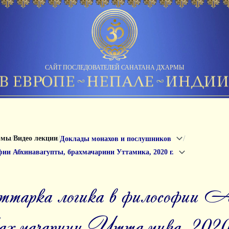
САЙТ ПОСЛЕДОВАТЕЛЕЙ САНАТАНА ДХАРМЫ
/
/
/
рмы
Видео лекции
Доклады монахов и послушников
ии Абхинавагупты, брахмачарини Уттамика, 2020 г.
рахмачарини Уттамика, 2020 