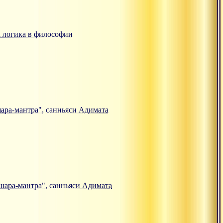
ка логика в философии
кшара-мантра", санньяси Адимата
кшара-мантра", санньяси Адимата