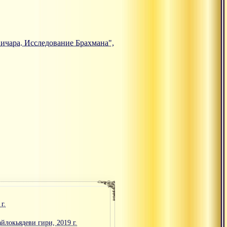
авичара. Исследование Брахмана",
г.
йлокьядеви гири, 2019 г.