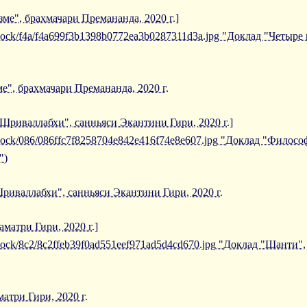
ме", брахмачари Премананда, 2020 г.]
/iblock/f4a/f4a699f3b1398b0772ea3b0287311d3a.jpg "Доклад "Четыр
", брахмачари Премананда, 2020 г.
риваллабхи", санньяси Экантини Гири, 2020 г.]
/iblock/086/086ffc7f8258704e842e416f74e8e607.jpg "Доклад "Фил
")
валлабхи", санньяси Экантини Гири, 2020 г.
матри Гири, 2020 г.]
/iblock/8c2/8c2ffeb39f0ad551eef971ad5d4cd670.jpg "Доклад "Шанти"
атри Гири, 2020 г.