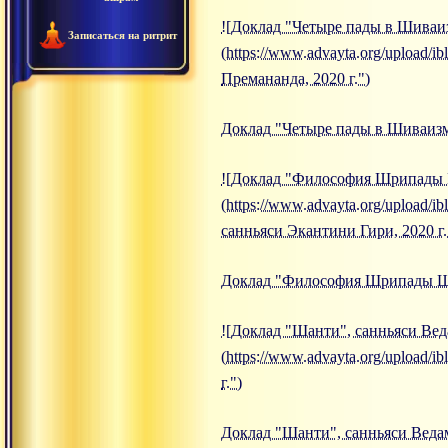
![Доклад "Четыре пады в Шиваиз
Записаться на ритрит
(https://www.advayta.org/upload
Премананда, 2020 г.")
Доклад "Четыре пады в Шиваизме
![Доклад "Философия Шрипады Ш
(https://www.advayta.org/upload
санньяси Экантини Гири, 2020 г.
Доклад "Философия Шрипады Шри
![Доклад "Шанти", санньяси Веда
(https://www.advayta.org/upload
г.")
Доклад "Шанти", санньяси Ведам