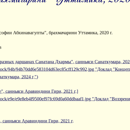
ософии Абхинавагупты", брахмачарини Уттамика, 2020 г.
в
азных даршанах Санатана Дхармы", санньяси Санаткумара, 2024
/iblock/94b/94b70dd6e583104d63ec85cff129c992.jpg "Доклад "Кон
ткумара, 2024 г.")
", санньяси Аравиндини Гири, 2021 г.]
iblock/e9e/e9e8eb4f9500ef97fc69d0a60ddbaaf1.jpg "Доклад "Воззрен
, санньяси Аравиндини Гири, 2021 г.