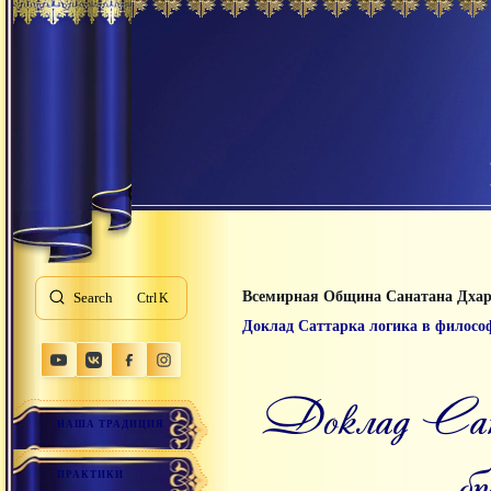
Всемирная Община Санатана Дха
Search
K
Доклад Саттарка логика в философ
Доклад Саттарка логика в философии Абхинавагупты,
НАША ТРАДИЦИЯ
б
ПРАКТИКИ