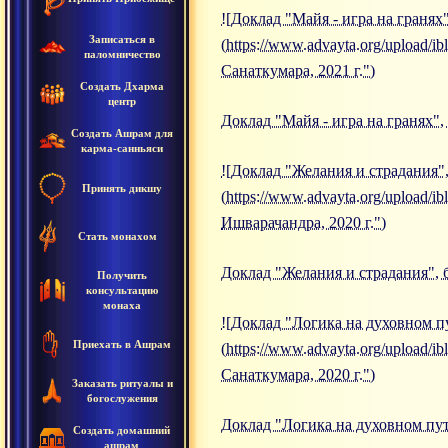
![Доклад "Майя - игра на гранях"
Записаться в
(https://www.advayta.org/upload/
паломничество
Санаткумара, 2021 г.")
Создать Дхарма
центр
Доклад "Майя - игра на гранях",
Создать Ашрам для
карма-санньяси
![Доклад "Желания и страдания",
Принять дикшу
(https://www.advayta.org/upload
Ишварачандра, 2020 г.")
Стать монахом
Доклад "Желания и страдания", 
Получить
консультацию
монаха
![Доклад "Логика на духовном пу
Приехать в Ашрам
(https://www.advayta.org/upload
Санаткумара, 2020 г.")
Заказать ритуалы и
богослужения
Доклад "Логика на духовном пут
Создать домашний
ашрам