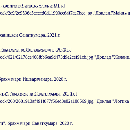
, санньяси Санаткумара, 2021 г.]
iblock/2e9/2e9536e5ccced0d11990ce64f7ca7bce.jpg "Доклад "Майя - 
 санньяси Санаткумара, 2021 г.
 брахмачари Ишварачандра, 2020 г.]
/iblock/621/62178ce468fbb6ea9d473d9e2cef91cb.jpg "Доклад "Желан
брахмачари Ишварачандра, 2020 г.
ти", брахмачари Санаткумара, 2020 г.]
/iblock/268/2681913af491f877f56ed3e82a188569.jpg "Доклад "Логик
и", брахмачари Санаткумара, 2020 г.