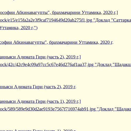
лософии Абхинавагупты", брахмачарини Уттамика, 2020 г.]
iblock/e15/e15fa2a2e3f9caf7194649d20ab275f1.jpg "Доклад "Саттар
ттамика, 2020 г.")
софии Абхинавагупты", брахмачарини Уттамика, 2020 г.
нньяси Адимата Гири (часть 2), 2019 г.]
/iblock/42c/42c9e4c09a97cc5c67e46d276af1aa37.jpg "Доклад "Шада
ьяси Адимата Гири (часть 2), 2019 г.
нньяси Адимата Гири (часть 1), 2019 г.]
/iblock/589/589e9d30d2ae9193e7567f716974ab91.jpg "Доклад "Шада