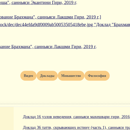
ща", санньяси Экантини Гири, 2019 г.
ование Брахмана", санньяси Лакшми Гири, 2019 г.]
/iblock/dec/dec44efda9df0009ab50053505418ebe.jpg "Доклад "Брахм
ание Брахмана", санньяси Лакшми Гири, 2019 г.
Видео
Доклады
Монашество
Философия
Доклад 16 узлов неведения, санньяси махешвари гири, 2016 
Доклад 36 таттв, скрывающих истину (часть 1), санньяси тра