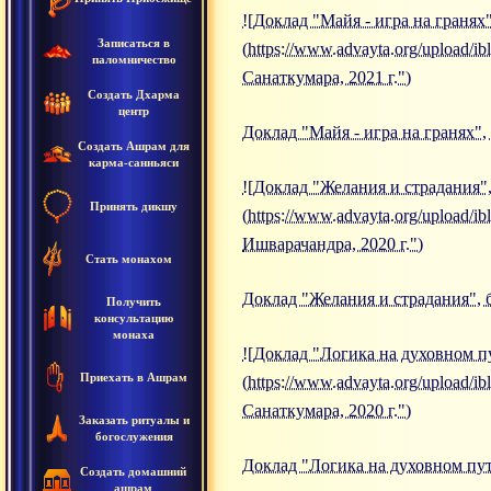
![Доклад "Майя - игра на гранях"
Записаться в
(https://www.advayta.org/upload/
паломничество
Санаткумара, 2021 г.")
Создать Дхарма
центр
Доклад "Майя - игра на гранях",
Создать Ашрам для
карма-санньяси
![Доклад "Желания и страдания",
Принять дикшу
(https://www.advayta.org/upload
Ишварачандра, 2020 г.")
Стать монахом
Доклад "Желания и страдания", 
Получить
консультацию
монаха
![Доклад "Логика на духовном пу
Приехать в Ашрам
(https://www.advayta.org/upload
Санаткумара, 2020 г.")
Заказать ритуалы и
богослужения
Доклад "Логика на духовном пут
Создать домашний
ашрам