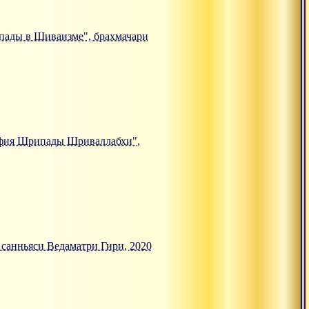
е пады в Шиваизме", брахмачари
ософия Шрипады Шриваллабхи",
, санньяси Ведаматри Гири, 2020