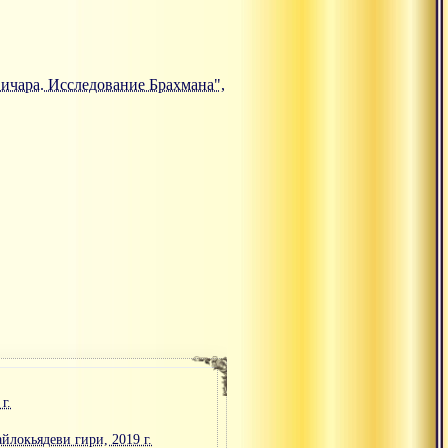
авичара. Исследование Брахмана",
г.
йлокьядеви гири, 2019 г.