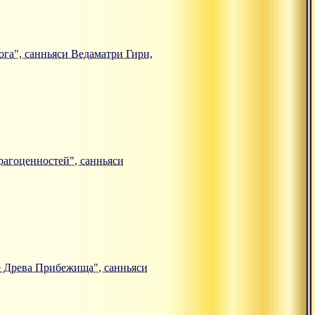
йога", санньяси Ведаматри Гири,
Драгоценностей", санньяси
чие Древа Прибежища", санньяси