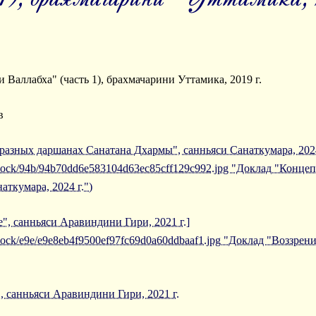
 Валлабха" (часть 1), брахмачарини Уттамика, 2019 г.
в
азных даршанах Санатана Дхармы", санньяси Санаткумара, 2024
/iblock/94b/94b70dd6e583104d63ec85cff129c992.jpg "Доклад "Кон
ткумара, 2024 г.")
", санньяси Аравиндини Гири, 2021 г.]
iblock/e9e/e9e8eb4f9500ef97fc69d0a60ddbaaf1.jpg "Доклад "Воззрен
, санньяси Аравиндини Гири, 2021 г.