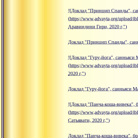
![Доклад "Принцип Спанды", сан
(https://www.advayta.org/upload
Аравиндини Гири, 2020 г.")
Доклад "Принцип Спанды", санн
![Доклад "Гуру-йога", санньяси 
(https://www.advayta.org/upload
2020 г.")
Доклад "Гуру-йога", санньяси М
![Доклад "Панча-коша-вивека", б
(https://www.advayta.org/upload
Сатьявати, 2020 г.")
Доклад "Панча-коша-вивека", бр