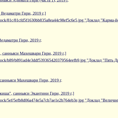
ьяси Адимата Гири (часть 1), 2019 г.
 Ведаматри Гири, 2019 г.]
iblock/81c/81cfd5f1630bb835a8ea44c98ef5c6e5.jpg "Доклад "Карма-
едаматри Гири, 2019 г.
, санньяси Махешвари Гири, 2019 г.]
/iblock/b89/b891ad4e3ddf539365420379564eefb9.jpg "Доклад "Пять 
санньяси Махешвари Гири, 2019 г.
ища", санньяси Экантини Гири, 2019 г.]
/iblock/5ef/5efb8d06a474e5a7cb7ae1e2b764eb3e.jpg "Доклад "Вели