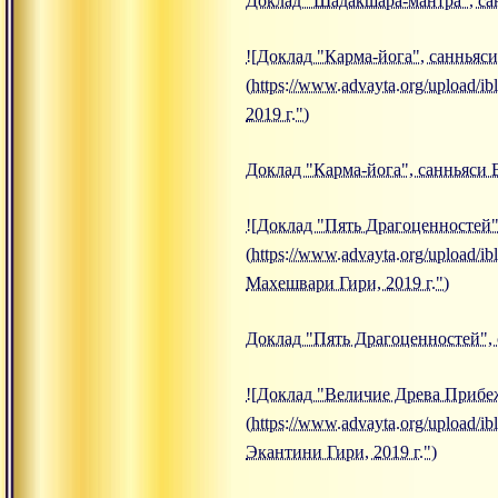
Доклад "Шадакшара-мантра", санн
![Доклад "Карма-йога", санньяси
(https://www.advayta.org/upload/
2019 г.")
Доклад "Карма-йога", санньяси В
![Доклад "Пять Драгоценностей"
(https://www.advayta.org/upload
Махешвари Гири, 2019 г.")
Доклад "Пять Драгоценностей", 
![Доклад "Величие Древа Прибеж
(https://www.advayta.org/upload
Экантини Гири, 2019 г.")