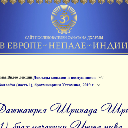
САЙТ ПОСЛЕДОВАТЕЛЕЙ САНАТАНА ДХАРМЫ
/
/
/
рмы
Видео лекции
Доклады монахов и послушников
лабха (часть 1), брахмачарини Уттамика, 2019 г.
 1), брахмачарини Уттамика, 