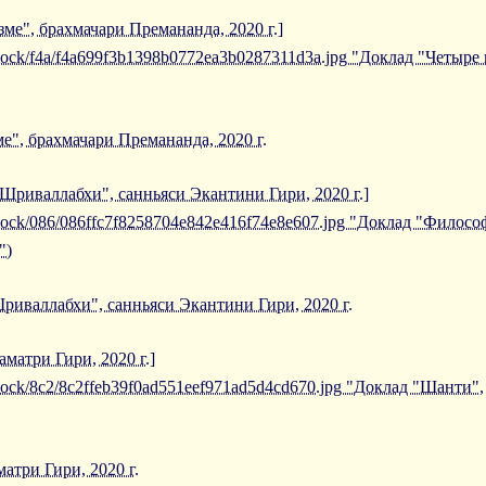
ме", брахмачари Премананда, 2020 г.]
/iblock/f4a/f4a699f3b1398b0772ea3b0287311d3a.jpg "Доклад "Четыр
", брахмачари Премананда, 2020 г.
риваллабхи", санньяси Экантини Гири, 2020 г.]
/iblock/086/086ffc7f8258704e842e416f74e8e607.jpg "Доклад "Фил
")
валлабхи", санньяси Экантини Гири, 2020 г.
матри Гири, 2020 г.]
/iblock/8c2/8c2ffeb39f0ad551eef971ad5d4cd670.jpg "Доклад "Шанти"
атри Гири, 2020 г.