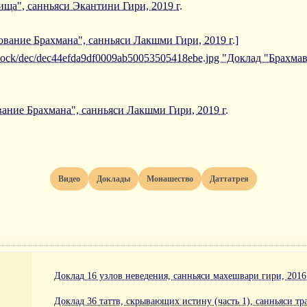
ща", санньяси Экантини Гири, 2019 г.
ование Брахмана", санньяси Лакшми Гири, 2019 г.]
/iblock/dec/dec44efda9df0009ab50053505418ebe.jpg "Доклад "Брахм
ание Брахмана", санньяси Лакшми Гири, 2019 г.
Видео
Доклады
Монашество
Даттатрея
Доклад 16 узлов неведения, санньяси махешвари гири, 2016 
Доклад 36 таттв, скрывающих истину (часть 1), санньяси тра