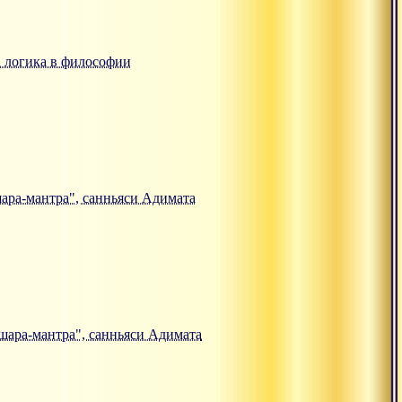
ка логика в философии
кшара-мантра", санньяси Адимата
кшара-мантра", санньяси Адимата