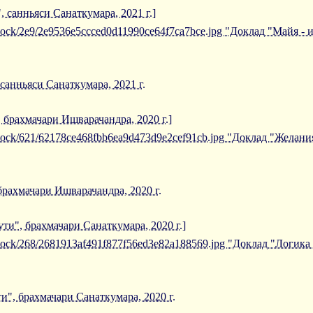
, санньяси Санаткумара, 2021 г.]
iblock/2e9/2e9536e5ccced0d11990ce64f7ca7bce.jpg "Доклад "Майя - 
 санньяси Санаткумара, 2021 г.
 брахмачари Ишварачандра, 2020 г.]
/iblock/621/62178ce468fbb6ea9d473d9e2cef91cb.jpg "Доклад "Желан
брахмачари Ишварачандра, 2020 г.
ти", брахмачари Санаткумара, 2020 г.]
/iblock/268/2681913af491f877f56ed3e82a188569.jpg "Доклад "Логик
и", брахмачари Санаткумара, 2020 г.