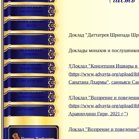
РЕЛИГИЯ И
ФИЛОСОФИЯ
НАШИ АШРАМЫ
ЙОГИ
Доклад "Даттатрея Шрипада Шри
ГУРУ
Доклады монахов и послушнико
ВСЕМИРНАЯ
ОБЩИНА
ЭКОЛОГИЯ
![Доклад "Концепция Ишвары в р
МЫШЛЕНИЯ
(https://www.advayta.org/upload
НАШЕ БУДУЩЕЕ
Санатана Дхармы", санньяси Сана
ВЕДИЧЕСКАЯ
![Доклад "Воззрение и поведение
ЦИВИЛИЗАЦИЯ
(https://www.advayta.org/upload/
ОБУЧЕНИЕ
Аравиндини Гири, 2021 г.")
Доклад "Воззрение и поведение"
Принять Прибежище