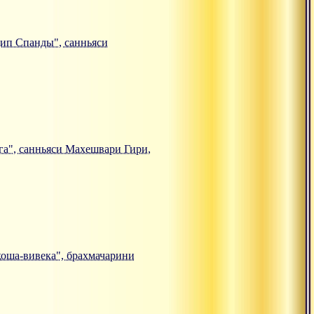
нцип Спанды", санньяси
йога", санньяси Махешвари Гири,
-коша-вивека", брахмачарини