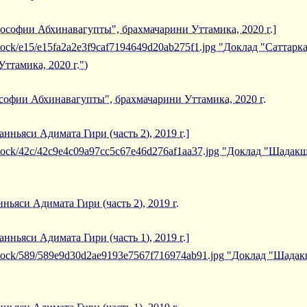
лософии Абхинавагупты", брахмачарини Уттамика, 2020 г.]
iblock/e15/e15fa2a2e3f9caf7194649d20ab275f1.jpg "Доклад "Саттар
ттамика, 2020 г.")
софии Абхинавагупты", брахмачарини Уттамика, 2020 г.
нньяси Адимата Гири (часть 2), 2019 г.]
/iblock/42c/42c9e4c09a97cc5c67e46d276af1aa37.jpg "Доклад "Шада
ьяси Адимата Гири (часть 2), 2019 г.
нньяси Адимата Гири (часть 1), 2019 г.]
/iblock/589/589e9d30d2ae9193e7567f716974ab91.jpg "Доклад "Шада