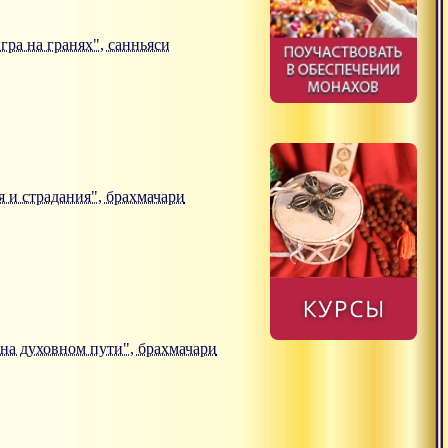
игра на гранях", санньяси
ия и страдания", брахмачари
а на духовном пути", брахмачари