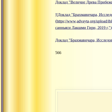
Доклад "Величие Древа Прибежи
![Доклад "Брахмавичара. Исслед
(https://www.advayta.org/upload
санньяси Лакшми Гири, 2019 г.")
Доклад "Брахмавичара. Исследов
566