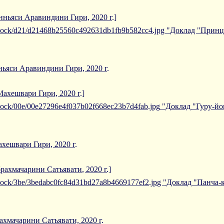
ньяси Аравиндини Гири, 2020 г.]
/iblock/d21/d21468b25560c492631db1fb9b582cc4.jpg "Доклад "При
ьяси Аравиндини Гири, 2020 г.
Махешвари Гири, 2020 г.]
/iblock/00e/00e27296e4f037b02f668ec23b7d4fab.jpg "Доклад "Гуру-
ахешвари Гири, 2020 г.
рахмачарини Сатьявати, 2020 г.]
/iblock/3be/3bedabc0fc84d31bd27a8b4669177ef2.jpg "Доклад "Панча
ахмачарини Сатьявати, 2020 г.