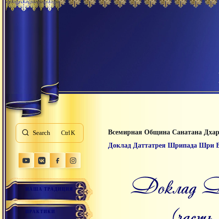
Всемирная Община Санатана Дха
Search
K
Доклад Даттатрея Шрипада Шри Вал
Доклад Даттатрея Шрипада Шри Валлабха
НАША ТРАДИЦИЯ
(часть
ПРАКТИКИ