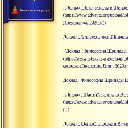
![Доклад "Четыре пады в Шиваиз
Записаться на ритрит
(https://www.advayta.org/upload
Премананда, 2020 г.")
Доклад "Четыре пады в Шиваизме
![Доклад "Философия Шрипады Ш
(https://www.advayta.org/upload
санньяси Экантини Гири, 2020 г.
Доклад "Философия Шрипады Шри
![Доклад "Шанти", санньяси Веда
(https://www.advayta.org/upload
г.")
Доклад "Шанти", санньяси Ведам