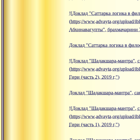
![Доклад "Саттарка логика в фи
(https://www.advayta.org/upload/
Абхинавагупты", брахмачарини У
Доклад "Саттарка логика в фило
![Доклад "Шадакшара-мантра", са
(https://www.advayta.org/upload
Гири (часть 2), 2019 г.")
Доклад "Шадакшара-мантра", санн
![Доклад "Шадакшара-мантра", са
(https://www.advayta.org/upload
Гири (часть 1), 2019 г.")