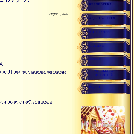
БИБЛИОТЕКА
August 5, 2026
АУДИОГАЛЕРЕЯ
ФОТОГАЛЕРЕЯ
ССЫЛКИ
ФОРУМ
 г.]
цепция Ишвары в разных даршанах
РАССЫЛКА
НОВОСТЕЙ
РАДИО
ие и поведение", санньяси