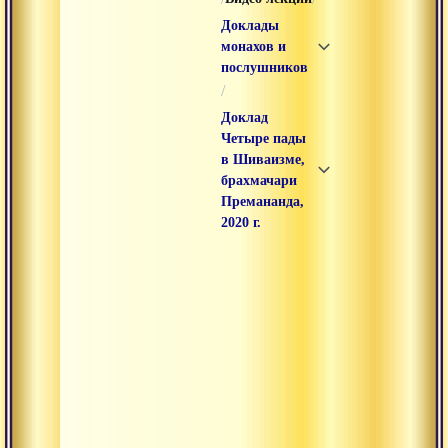
Доклады
монахов и
послушников
/
Доклад
Четыре пады
в Шиваизме,
брахмачари
Премананда,
2020 г.