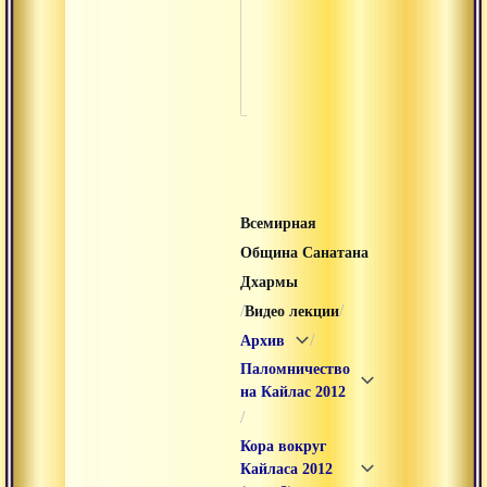
Фи
ко
20
Всемирная
Община Санатана
Дхармы
/
/
Видео лекции
/
Архив
Паломничество
на Кайлас 2012
/
Кора вокруг
Кайласа 2012