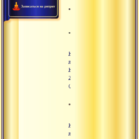
Записаться на ритрит
Кора
вокруг
Кайласа
2012
(день 2)
Кора
вокруг