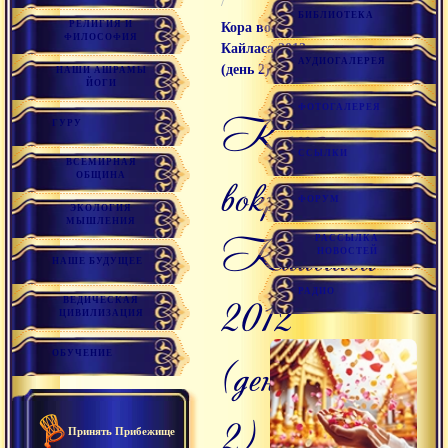
/
БИБЛИОТЕКА
РЕЛИГИЯ И
Кора вокруг
ФИЛОСОФИЯ
Кайласа 2012
АУДИОГАЛЕРЕЯ
(день 2)
НАШИ АШРАМЫ
ЙОГИ
ФОТОГАЛЕРЕЯ
Кора
ГУРУ
ССЫЛКИ
ВСЕМИРНАЯ
вокруг
ОБЩИНА
ФОРУМ
ЭКОЛОГИЯ
МЫШЛЕНИЯ
Кайласа
РАССЫЛКА
НОВОСТЕЙ
НАШЕ БУДУЩЕЕ
РАДИО
2012
ВЕДИЧЕСКАЯ
ЦИВИЛИЗАЦИЯ
ОБУЧЕНИЕ
(день
2)
Принять Прибежище