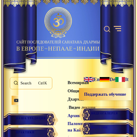
САЙТ ПОСЛЕДОВАТЕЛЕЙ САНАТАНА ДХАРМЫ
En
De
It
Всемирная
Search
K
Община Санатана
Поддержать обучение
Дхармы
/
/
Видео лекции
ВИДЕОГАЛЕРЕЯ
/
Архив
НАША ТРАДИЦИЯ
Паломничество
МАГАЗИН
на Кайлас 2012
ПРАКТИКИ