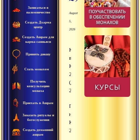
Записаться в
паломничество
August
5,
Создать Дхарма
центр
2026
Создать Ашрам для
карма-санньяси
Кора
Принять дикшу
вокруг
Кайласа
Стать монахом
2012
Получить
(день
консультацию
2)
монаха
Приехать в Ашрам
Паломничество
на
Заказать ритуалы и
богослужения
Кайлас
Создать домашний
2012
ашрам