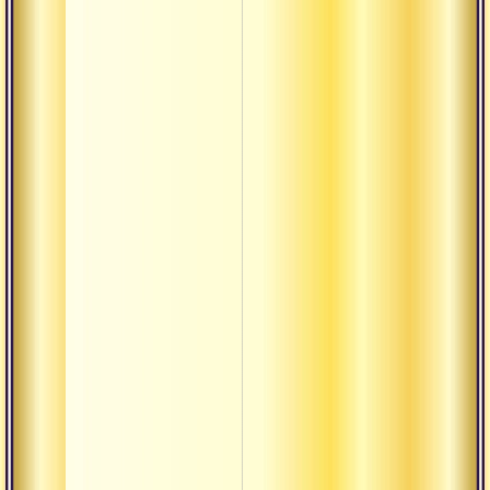
дхарма. эпи
1
Санатана
дхарма. эпи
2
Санатана
дхарма. эпи
3
Санатана
дхарма. эпи
4
Сатчитананд
гуру ом
Сфера дхарм
«мы арии»
Танец околи
(говинда рад