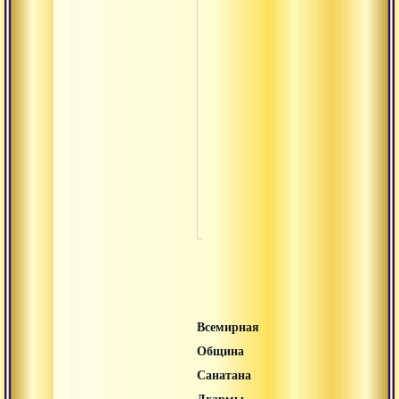
2013
Паломничес
Архив
на кайлас 2
Философска
конференци
2012
Философска
конференци
2013
Всемирная
Община
Санатана