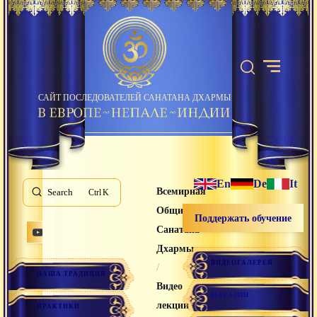
САЙТ ПОСЛЕДОВАТЕЛЕЙ САНАТАНА ДХАРМЫ
En
De
It
Всемирная
Search
K
Община
Поддержать обучение
Санатана
Дхармы
ВИДЕОГАЛЕРЕЯ
/
НАША ТРАДИЦИЯ
Видео
МАГАЗИН
лекции
ПРАКТИКИ