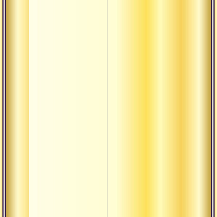
русскоязычн
индуистов
линии свам
вишнудеван
гири
Индия 2016.
храмы и
монастыри
севера инди
Медитация 
святых
парампары
лайя-йоги
Мы арии
Намо гуру д
|| бхаджан в
исполнении
русскоязычн
индуистов