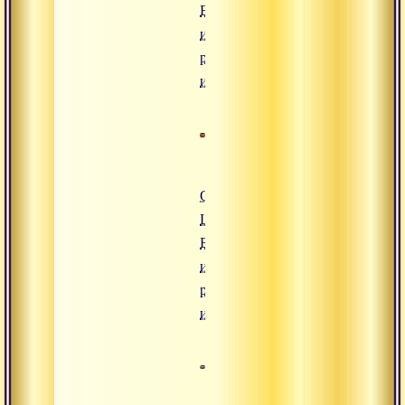
Бхаджан в
исполнении
русскоязычных
индуистов
Ом Намах
Шивая ||
Бхаджан в
исполнении
русскоязычных
индуистов