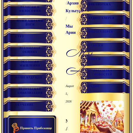
/
/
Архив
БИБЛИОТЕКА
РЕЛИГИЯ И
Культура
ФИЛОСОФИЯ
/
АУДИОГАЛЕРЕЯ
НАШИ АШРАМЫ
ЙОГИ
Мы
ФОТОГАЛЕРЕЯ
Арии
ГУРУ
ССЫЛКИ
Мы
ВСЕМИРНАЯ
ОБЩИНА
ФОРУМ
ЭКОЛОГИЯ
Арии
МЫШЛЕНИЯ
РАССЫЛКА
НОВОСТЕЙ
НАШЕ БУДУЩЕЕ
August
РАДИО
ВЕДИЧЕСКАЯ
ЦИВИЛИЗАЦИЯ
5,
2026
ОБУЧЕНИЕ
Мы
Принять Прибежище
Арии