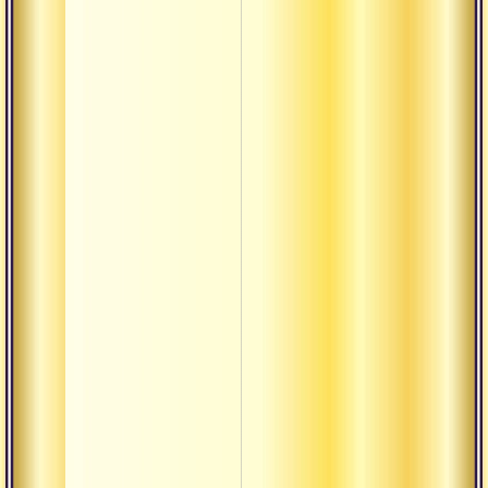
Бхаджан в
исполнении
русскоязычн
индуистов ||
боленатх
Бхаджан в
исполнении
русскоязычн
индуистов ||
гуре наме
Бхаджан
даттатрейе
Бхаджан шр
датта
Гуру ом ||
бхаджан в
исполнении