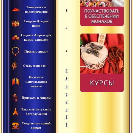
Записаться в
Культура
паломничество
Создать Дхарма
центр
Создать Ашрам для
карма-санньяси
Принять дикшу
Стать монахом
Ом Шакти Ом ||
Получить
Бхаджан в
консультацию
исполнении
монаха
русскоязычных
Приехать в Ашрам
индуистов
линии Свами
Заказать ритуалы и
богослужения
Вишнудевананда
Создать домашний
Гири
ашрам