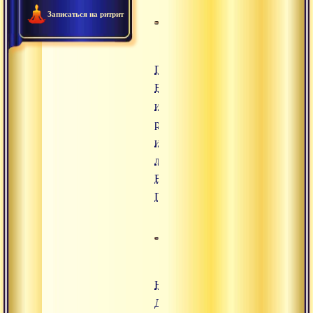
Записаться на ритрит
Гуру Ом ||
Бхаджан в
исполнении
русскоязычных
индуистов
линии Свами
Вишнудевананда
Гири
Намо Гуру
Датта ||