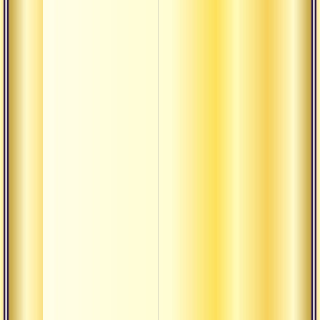
Танец шива
Хара хара
махадева
Шива ом ||
бхаджан в
исполнении
русскоязычн
индуистов
линии свам
вишнудеван
гири
Конгрессы и
форумы адв
Культура
Кумбха мела