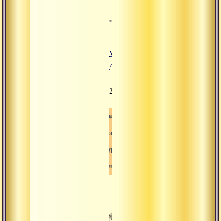
Мы
Арии
2185
Видео
Шива
Гуру
Шакти