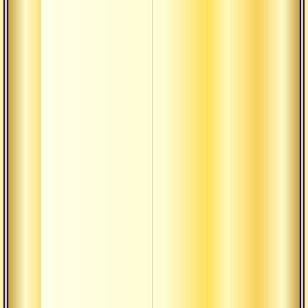
Ом намах ш
|| бхаджан в
исполнении
русскоязычн
индуистов
Культура
Ом шакти ом
бхаджан в
исполнении
русскоязычн
индуистов
линии свам
вишнудеван
гири
Опера ахам
брахмасми
Пьеса адвай
Санатана