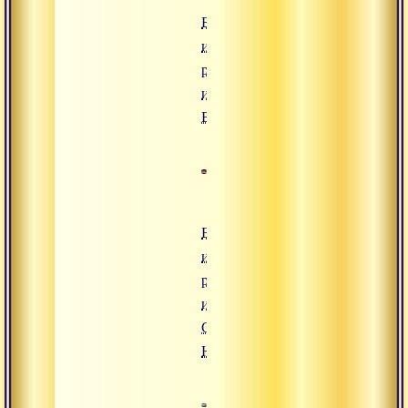
Бхаджан в
исполнении
русскоязычных
индуистов ||
БОЛЕНАТХ
Бхаджан в
исполнении
русскоязычных
индуистов ||
САТ ГУРЕ
НАМЕ