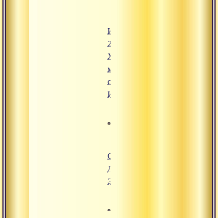
Индия
2016.
Храмы и
монастыри
севера
Индии
Санатана
Дхарма.
Эпизод 4