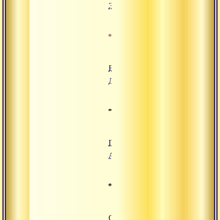
Эпизод 1
Бхаджан
Даттатрейе
Пьеса
Адвайта
Опера