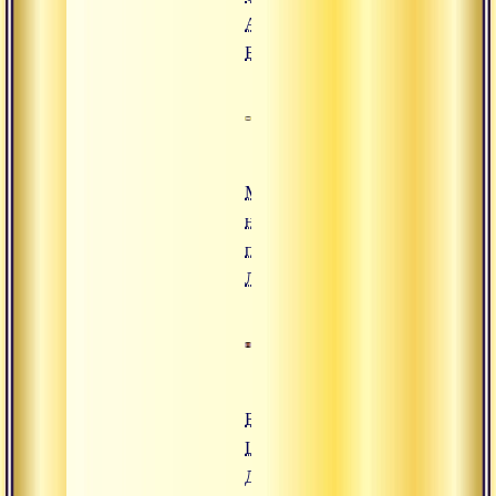
Ахам
Брахмасми
Медитация
на святых
парампары
Лайя-йоги
Бхаджан
Шри
Датта