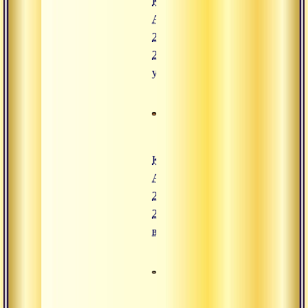
Конгресс
Адвайты.
24 июля
2008,
утро
Конгресс
Адвайты.
23 июля
2008,
вечер