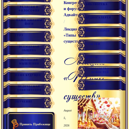
Конгрессы
БИБЛИОТЕКА
РЕЛИГИЯ И
и форумы
ФИЛОСОФИЯ
Адвайты
АУДИОГАЛЕРЕЯ
НАШИ АШРАМЫ
/
ЙОГИ
Лекция
ФОТОГАЛЕРЕЯ
«Типы
ГУРУ
существ»
ССЫЛКИ
ВСЕМИРНАЯ
ОБЩИНА
Лекция
ФОРУМ
ЭКОЛОГИЯ
МЫШЛЕНИЯ
РАССЫЛКА
«Типы
НОВОСТЕЙ
НАШЕ БУДУЩЕЕ
РАДИО
ВЕДИЧЕСКАЯ
существ»
ЦИВИЛИЗАЦИЯ
ОБУЧЕНИЕ
August
5,
Принять Прибежище
2026