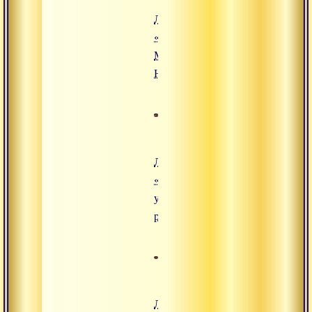
Лекция
«Шравана,
Манана,
Нидидхьясана»
Лекция
«Четыре
уровня
реальности»
Лекция