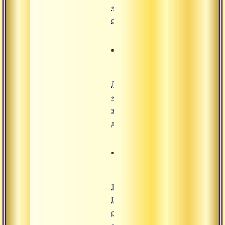
«Типы
существ»
Лекция
«Путь
эволюции
души»
17.07.2010
Практиковать в
соответствии с