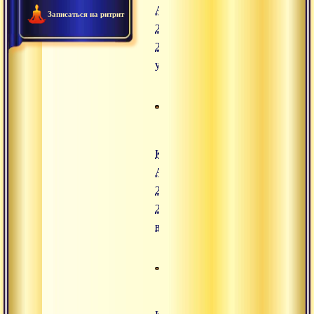
Адвайты.
Записаться на ритрит
25 июля
2008,
утро
Конгресс
Адвайты.
24 июля
2008,
вечер