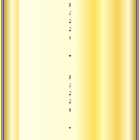
Конгресс
Адвайты.
23 июля
2008,
утро
Конгресс
Адвайты.
22 июля
2008,
вечер