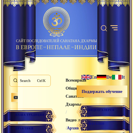
САЙТ ПОСЛЕДОВАТЕЛЕЙ САНАТАНА ДХАРМЫ
En
De
It
Всемирная
Search
K
Община
Поддержать обучение
Санатана
Дхармы
ВИДЕОГАЛЕРЕЯ
/
НАША ТРАДИЦИЯ
Видео лекции
МАГАЗИН
/
/
Архив
ПРАКТИКИ