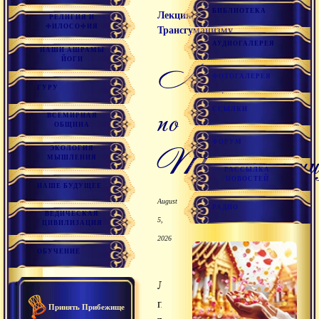
БИБЛИОТЕКА
Лекция по
РЕЛИГИЯ И
ФИЛОСОФИЯ
Трансгуманизму
АУДИОГАЛЕРЕЯ
НАШИ АШРАМЫ
ЙОГИ
Лекция
ФОТОГАЛЕРЕЯ
ГУРУ
по
ССЫЛКИ
ВСЕМИРНАЯ
ОБЩИНА
ФОРУМ
Трансгумани
ЭКОЛОГИЯ
МЫШЛЕНИЯ
РАССЫЛКА
НОВОСТЕЙ
НАШЕ БУДУЩЕЕ
August
РАДИО
ВЕДИЧЕСКАЯ
5,
ЦИВИЛИЗАЦИЯ
2026
ОБУЧЕНИЕ
Лекция
по
Принять Прибежище