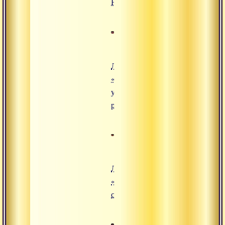
Нидидхьясана»
Лекция
«Четыре
уровня
реальности»
Лекция
«Типы
существ»