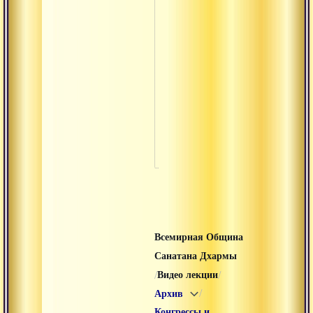
Паломнич
Архив
на кайлас
Философс
конферен
2012
Философс
конферен
2013
Всемирная Община
Санатана Дхармы
/
/
Видео лекции
/
Архив
Конгрессы и