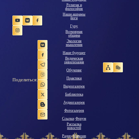
Религия и
философия
Наши ашрамы
йоги
Гуру
Всемирная
община
Экология
мышления
Наше будущее
Ведическая
цивилизация
Обучение
Практики
Поделиться:
Видеогалерея
Библиотека
Аудиогалерея
Фотогалерея
Ссылки
Форум
Рассылка
новостей
Радио
Магазин