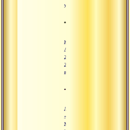
утро
Конгресс
Адвайты.
22 июля
2008,
вечер
Лекция
«Шравана,
Манана,