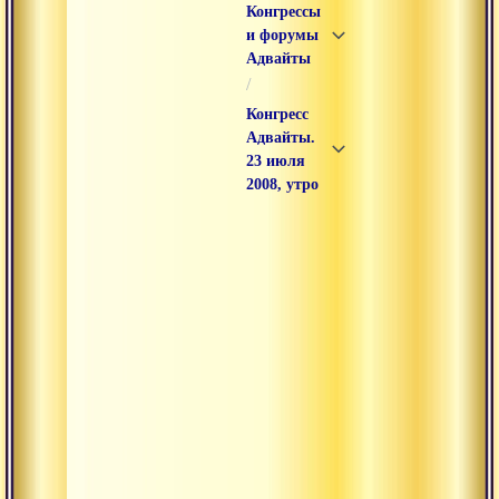
Конгрессы
и форумы
Адвайты
/
Конгресс
Адвайты.
23 июля
2008, утро