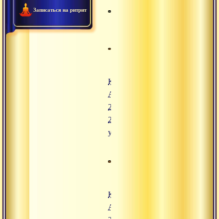
Записаться на ритрит
Конгресс
Адвайты.
25 июля
2008,
утро
Конгресс
Адвайты.