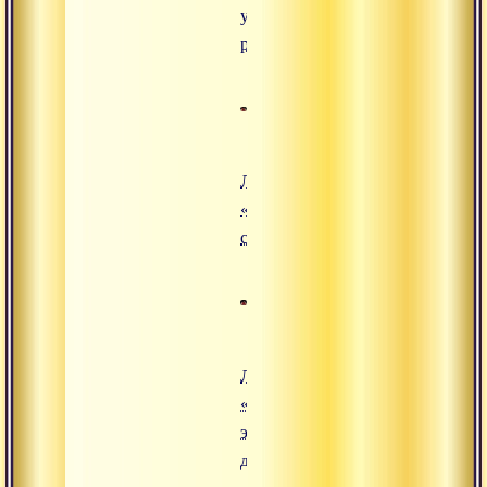
уровня
реальности»
Лекция
«Типы
существ»
Лекция
«Путь
эволюции
души»