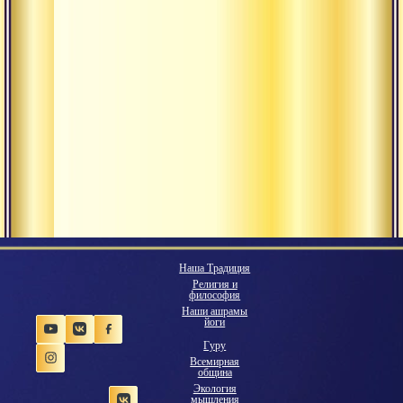
Наша Традиция
Религия и
философия
Наши ашрамы
йоги
Гуру
Всемирная
община
Экология
мышления