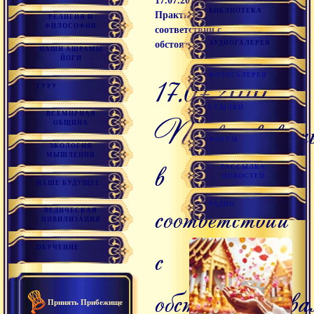
17.07.2010
БИБЛИОТЕКА
Практиковать в
РЕЛИГИЯ И
ФИЛОСОФИЯ
соответствии с
АУДИОГАЛЕРЕЯ
обстоятельствами
НАШИ АШРАМЫ
ЙОГИ
ФОТОГАЛЕРЕЯ
17.07.2010
ГУРУ
ССЫЛКИ
ВСЕМИРНАЯ
Практиковат
ОБЩИНА
ФОРУМ
ЭКОЛОГИЯ
МЫШЛЕНИЯ
в
РАССЫЛКА
НОВОСТЕЙ
НАШЕ БУДУЩЕЕ
соответствии
РАДИО
ВЕДИЧЕСКАЯ
ЦИВИЛИЗАЦИЯ
с
ОБУЧЕНИЕ
обстоятельств
Принять Прибежище