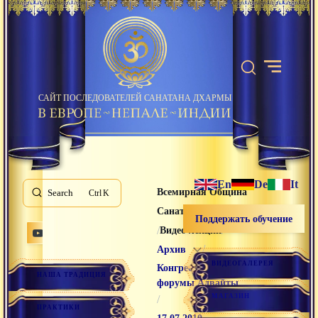
САЙТ ПОСЛЕДОВАТЕЛЕЙ САНАТАНА ДХАРМЫ
En
De
It
Всемирная Община
Search
K
Санатана Дхармы
Поддержать обучение
/
/
Видео лекции
/
Архив
ВИДЕОГАЛЕРЕЯ
Конгрессы и
НАША ТРАДИЦИЯ
форумы Адвайты
МАГАЗИН
/
ПРАКТИКИ