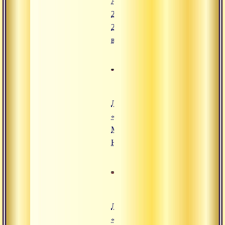
Адвайты.
22 июля
2008,
вечер
Лекция
«Шравана,
Манана,
Нидидхьясана»
Лекция
«Четыре