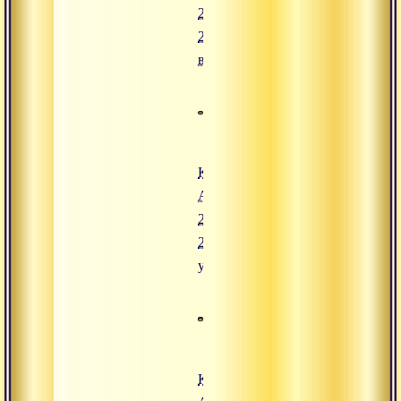
23 июля
2008,
вечер
Конгресс
Адвайты.
23 июля
2008,
утро
Конгресс