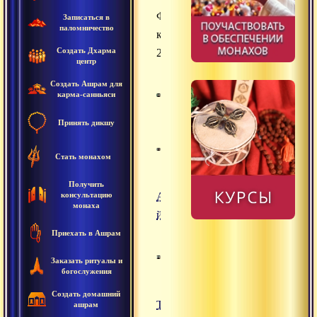
Философская
Записаться в
паломничество
конференция
Создать Дхарма
2012
центр
Создать Ашрам для
карма-санньяси
Принять дикшу
Стать монахом
Получить
консультацию
Анава-
монаха
йога
Приехать в Ашрам
Заказать ритуалы и
богослужения
Создать домашний
Тройной
ашрам