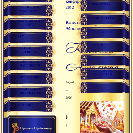
конференция
БИБЛИОТЕКА
2012
РЕЛИГИЯ И
ФИЛОСОФИЯ
/
АУДИОГАЛЕРЕЯ
НАШИ АШРАМЫ
Качества
ЙОГИ
Абсолюта
ФОТОГАЛЕРЕЯ
ГУРУ
Качества
ССЫЛКИ
ВСЕМИРНАЯ
ОБЩИНА
ФОРУМ
Абсолюта
ЭКОЛОГИЯ
МЫШЛЕНИЯ
РАССЫЛКА
НОВОСТЕЙ
НАШЕ БУДУЩЕЕ
August
РАДИО
ВЕДИЧЕСКАЯ
5,
ЦИВИЛИЗАЦИЯ
2026
ОБУЧЕНИЕ
Качества
Абсолюта
Принять Прибежище