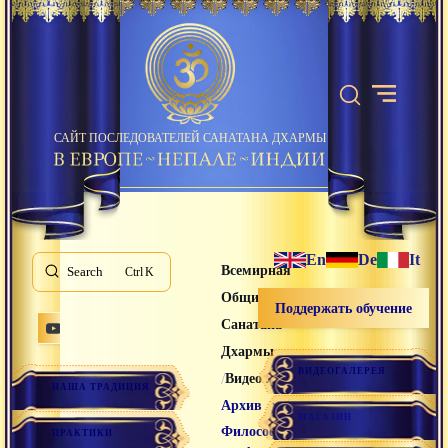
САЙТ ПОСЛЕДОВАТЕЛЕЙ САНАТАНА ДХАРМЫ
En
De
It
Всемирная
Search
K
Община
Поддержать обучение
Санатана
Дхармы
ВИДЕОГАЛЕРЕЯ
/
/
Видео лекции
НАША ТРАДИЦИЯ
/
Архив
МАГАЗИН
Философская
ПРАКТИКИ