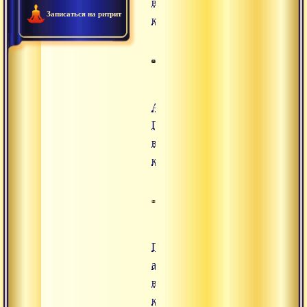
ведической
Записаться на ритрит
культуре
Арья Дев
Гири о
ведической
культуре
Гуру об
арийско-
ведической
культуре