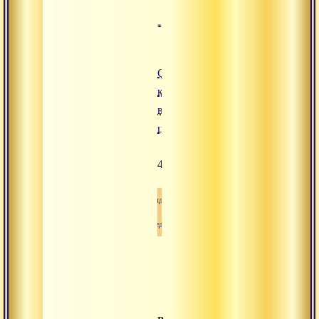
Северные
корни
ведической
цивилизации
4008
Видео
Веды