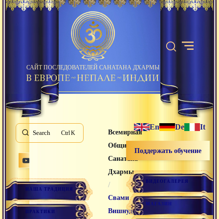
САЙТ ПОСЛЕДОВАТЕЛЕЙ САНАТАНА ДХАРМЫ
En
De
It
Всемирная
Search
K
Община
Поддержать обучение
Санатана
Дхармы
ВИДЕОГАЛЕРЕЯ
/
НАША ТРАДИЦИЯ
Свами
МАГАЗИН
Вишнудевананда
ПРАКТИКИ