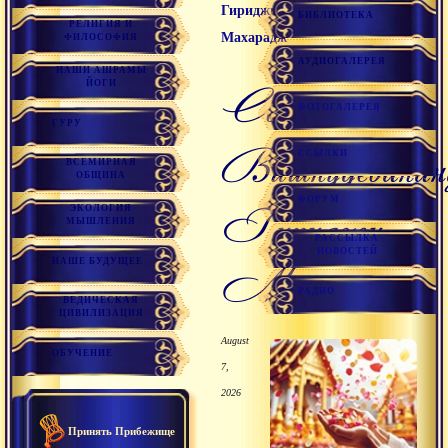
Гириджи
БИБЛИОТЕКА
РЕЛИГИЯ И
Махарадж
ФИЛОСОФИЯ
АУДИОГАЛЕРЕЯ
НАШИ АШРАМЫ
ЙОГИ
Свами
ФОТОГАЛЕРЕЯ
ГУРУ
Вишнудеванан
ССЫЛКИ
ВСЕМИРНАЯ
ОБЩИНА
ФОРУМ
Гириджи
ЭКОЛОГИЯ
МЫШЛЕНИЯ
РАССЫЛКА
НОВОСТЕЙ
НАШЕ БУДУЩЕЕ
Махарадж
РАДИО
ВЕДИЧЕСКАЯ
ЦИВИЛИЗАЦИЯ
August
ОБУЧЕНИЕ
7,
2026
Принять Прибежище