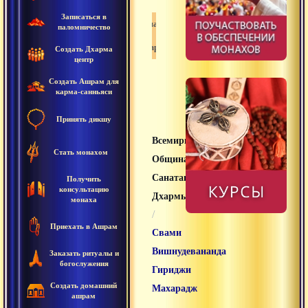
Записаться в
Санатана дхарма
паломничество
Дхарма
Создать Дхарма
центр
Создать Ашрам для
карма-санньяси
Принять дикшу
Всемирная
Стать монахом
Община
Санатана
Получить
консультацию
Дхармы
монаха
/
Приехать в Ашрам
Свами
Вишнудевананда
Заказать ритуалы и
богослужения
Гириджи
Создать домашний
Махарадж
ашрам