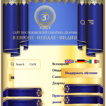
САЙТ ПОСЛЕДОВАТЕЛЕЙ САНАТАНА ДХАРМЫ
En
De
It
Всемирная
Search
K
Община
Поддержать обучение
Санатана
Дхармы
ВИДЕОГАЛЕРЕЯ
/
НАША ТРАДИЦИЯ
Пригласить
МАГАЗИН
домой
ПРАКТИКИ