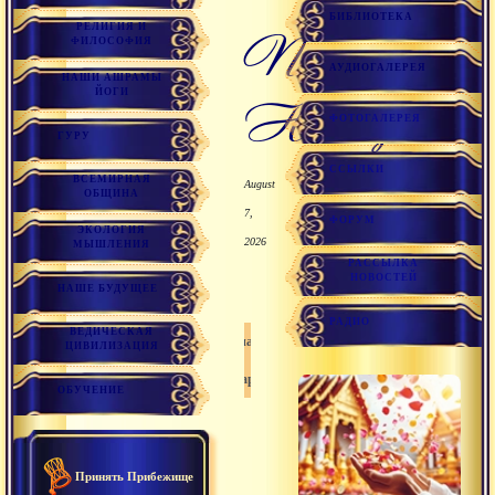
БИБЛИОТЕКА
РЕЛИГИЯ И
Помощь
ФИЛОСОФИЯ
АУДИОГАЛЕРЕЯ
НАШИ АШРАМЫ
ЙОГИ
Непалу
ФОТОГАЛЕРЕЯ
ГУРУ
ССЫЛКИ
ВСЕМИРНАЯ
August
ОБЩИНА
7,
ФОРУМ
ЭКОЛОГИЯ
2026
МЫШЛЕНИЯ
РАССЫЛКА
НОВОСТЕЙ
НАШЕ БУДУЩЕЕ
РАДИО
ВЕДИЧЕСКАЯ
Санатана дхарма
ЦИВИЛИЗАЦИЯ
Дхарма
ОБУЧЕНИЕ
Принять Прибежище