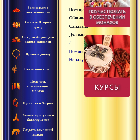
Записаться в
Всемирная
паломничество
Община
Создать Дхарма
Санатана
центр
Дхармы
Создать Ашрам для
карма-санньяси
/
Помощь
Принять дикшу
Непалу
Стать монахом
Получить
консультацию
монаха
Приехать в Ашрам
Заказать ритуалы и
богослужения
Создать домашний
ашрам