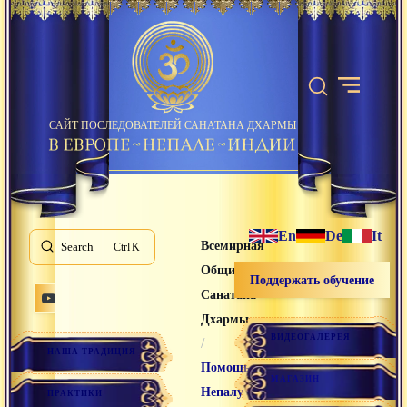
САЙТ ПОСЛЕДОВАТЕЛЕЙ САНАТАНА ДХАРМЫ
En
De
It
Всемирная
Search
K
Община
Поддержать обучение
Санатана
Дхармы
ВИДЕОГАЛЕРЕЯ
/
НАША ТРАДИЦИЯ
Помощь
МАГАЗИН
Непалу
ПРАКТИКИ