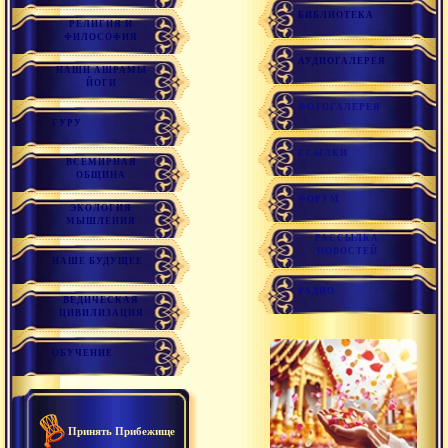
БИБЛИОТЕКА
РЕЛИГИЯ И
ФИЛОСОФИЯ
АУДИОГАЛЕРЕЯ
НАШИ АШРАМЫ
ЙОГИ
ФОТОГАЛЕРЕЯ
ГУРУ
ССЫЛКИ
ВСЕМИРНАЯ
ОБЩИНА
ФОРУМ
ЭКОЛОГИЯ
МЫШЛЕНИЯ
РАССЫЛКА
НОВОСТЕЙ
НАШЕ БУДУЩЕЕ
РАДИО
ВЕДИЧЕСКАЯ
ЦИВИЛИЗАЦИЯ
ОБУЧЕНИЕ
Принять Прибежище