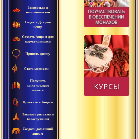
Записаться в
паломничество
Создать Дхарма
центр
Создать Ашрам для
карма-санньяси
Принять дикшу
Стать монахом
Получить
консультацию
монаха
Приехать в Ашрам
Заказать ритуалы и
богослужения
Создать домашний
ашрам