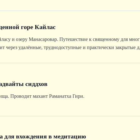
щенной горе Кайлас
йласу и озеру Манасаровар. Путешествие к священному для мно
ит через удалённые, труднодоступные и практически закрытые д
сокогорного Тибетского плато.
адвайты сиддхов
ща. Проводит махант Раманатха Гири.
а для вхождения в медитацию