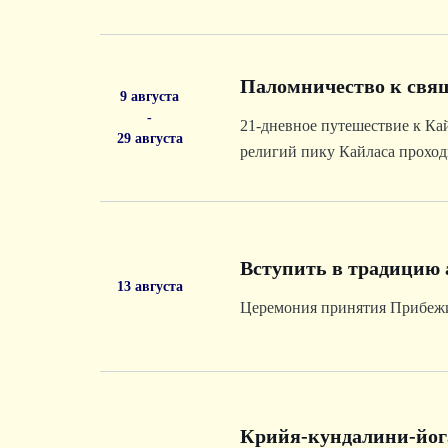
Паломничество к свя
9 августа
-
21-дневное путешествие к Ка
29 августа
религий пику Кайласа проход
туристов-одиночек районы вы
Вступить в традицию 
13 августа
Церемония принятия Прибежи
Крийя-кундалини-йог