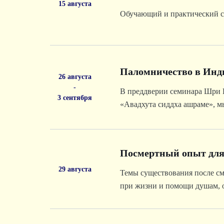
15 августа
Обучающий и практический се
Паломничество в Ин
26 августа
-
В преддверии семинара Шри Г
3 сентября
«Авадхута сиддха ашраме», мы
благословения Даттатреи, Р
Посмертный опыт дл
29 августа
Темы существования после см
при жизни и помощи душам, 