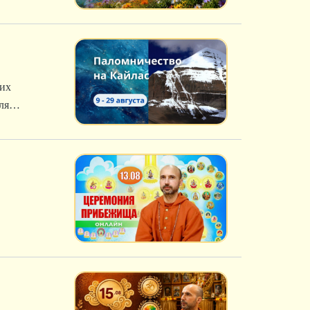
гих
ля