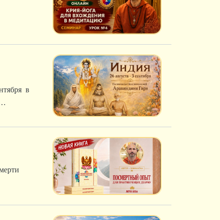
нтября в
смерти