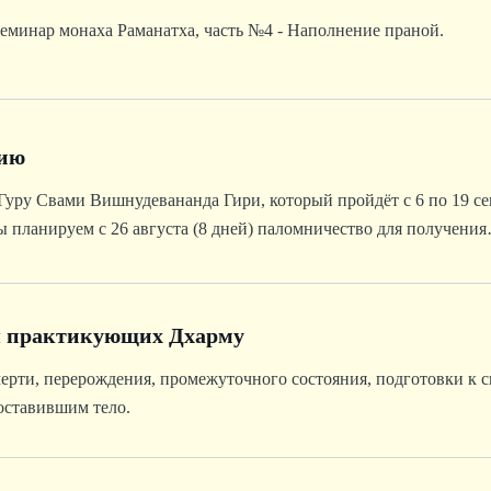
минар монаха Раманатха, часть №4 - Наполнение праной.
дию
уру Свами Вишнудевананда Гири, который пройдёт с 6 по 19 се
 планируем с 26 августа (8 дней) паломничество для получения
амалинги и Рамана Махарши.
я практикующих Дхарму
ерти, перерождения, промежуточного состояния, подготовки к 
оставившим тело.