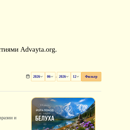
тиями Advayta.org.
-
2026
06
2026
12
Фильтр
вразии и