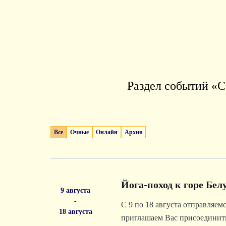
Раздел событий «С
Все
Очные
Онлайн
Архив
Йога-поход к горе Бел
9 августа
-
С 9 по 18 августа отправляем
18 августа
приглашаем Вас присоединит