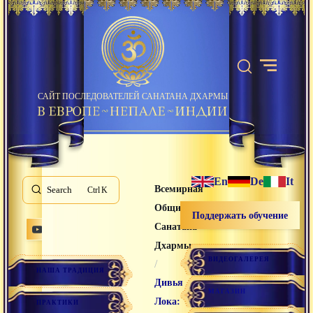
САЙТ ПОСЛЕДОВАТЕЛЕЙ САНАТАНА ДХАРМЫ
En
De
It
Всемирная
Search
K
Община
Поддержать обучение
Санатана
Дхармы
ВИДЕОГАЛЕРЕЯ
/
НАША ТРАДИЦИЯ
Дивья
МАГАЗИН
Лока:
ПРАКТИКИ