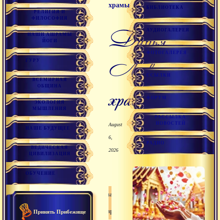
храмы
БИБЛИОТЕКА
РЕЛИГИЯ И
ФИЛОСОФИЯ
Дивья
АУДИОГАЛЕРЕЯ
НАШИ АШРАМЫ
ЙОГИ
ФОТОГАЛЕРЕЯ
Лока:
ГУРУ
ССЫЛКИ
ВСЕМИРНАЯ
ОБЩИНА
храмы
ФОРУМ
ЭКОЛОГИЯ
МЫШЛЕНИЯ
РАССЫЛКА
НОВОСТЕЙ
August
НАШЕ БУДУЩЕЕ
6,
РАДИО
ВЕДИЧЕСКАЯ
2026
ЦИВИЛИЗАЦИЯ
ОБУЧЕНИЕ
Санатана дхарма
Дхарма
Принять Прибежище