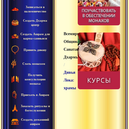
Записаться в
паломничество
Создать Дхарма
центр
Всемирная
Создать Ашрам для
карма-санньяси
Община
Санатана
Принять дикшу
Дхармы
Стать монахом
/
Дивья
Получить
консультацию
Лока:
монаха
храмы
Приехать в Ашрам
Заказать ритуалы и
богослужения
Создать домашний
ашрам