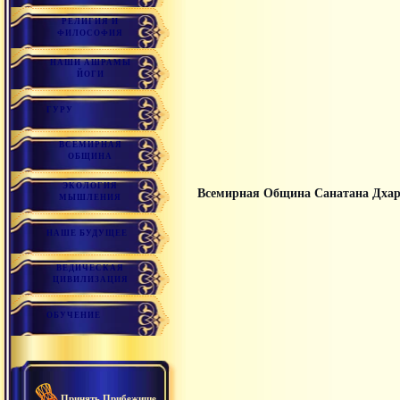
РЕЛИГИЯ И
ФИЛОСОФИЯ
НАШИ АШРАМЫ
ЙОГИ
ГУРУ
ВСЕМИРНАЯ
ОБЩИНА
ЭКОЛОГИЯ
Всемирная Община Санатана Дха
МЫШЛЕНИЯ
НАШЕ БУДУЩЕЕ
ВЕДИЧЕСКАЯ
ЦИВИЛИЗАЦИЯ
ОБУЧЕНИЕ
Принять Прибежище