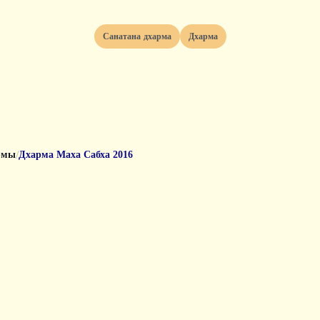
Санатана дхарма
Дхарма
/
рмы
Дхарма Маха Сабха 2016