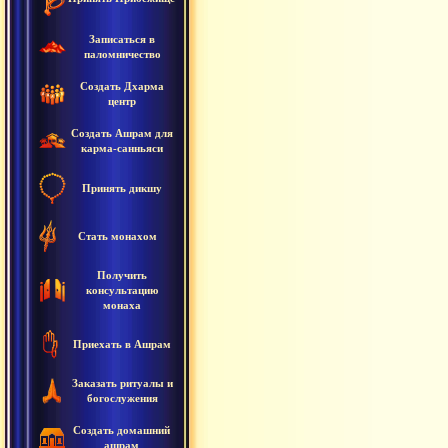
Записаться в
паломничество
Создать Дхарма
центр
Создать Ашрам для
карма-санньяси
Принять дикшу
Стать монахом
Получить
консультацию
монаха
Приехать в Ашрам
Заказать ритуалы и
богослужения
Создать домашний
ашрам