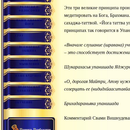
Эти три великие принципа пронизывают всю джняна и лайя-йогу. Вся ведическая Дхарма содержится в них. Это принципы как
РЕЛИГИЯ И
ФИЛОСОФИЯ
медитировать на Бога, Брахмана
НАШИ АШРАМЫ
сахаджа-таттвой. «Йога таттва у
ЙОГИ
принципах так говорится в Упа
ГУРУ
«Вначале слушание (шравана) уч
ВСЕМИРНАЯ
ОБЩИНА
– это способствует достижени
ЭКОЛОГИЯ
МЫШЛЕНИЯ
Шукарахасья упанишада Яджурв
НАШЕ БУДУЩЕЕ
«О, дорогая Майтри, Атму нужн
ВЕДИЧЕСКАЯ
созерцать ее (нидидхйааситавйа
ЦИВИЛИЗАЦИЯ
ОБУЧЕНИЕ
Брихадараньяка упанишада
Комментарий Свами Вишнудеван
Принять Прибежище