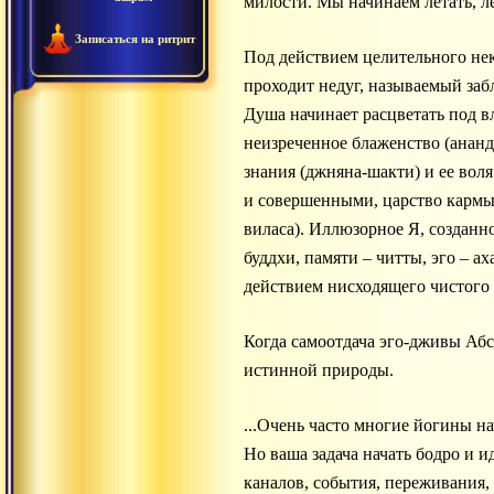
милости. Мы начинаем летать, л
Записаться на ритрит
Под действием целительного нек
проходит недуг, называемый заб
Душа начинает расцветать под в
неизреченное блаженство (ананду
знания (джняна-шакти) и ее вол
и совершенными, царство кармы 
виласа). Иллюзорное Я, созданно
буддхи, памяти – читты, эго – а
действием нисходящего чистого 
Когда самоотдача эго-дживы Абс
истинной природы.
...Очень часто многие йогины н
Но ваша задача начать бодро и и
каналов, события, переживания, 