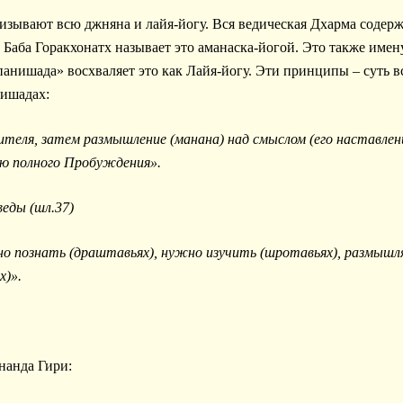
. Баба Горакхонатх называет это аманаска-йогой. Это также име
панишада» восхваляет это как Лайя-йогу. Эти принципы – суть в
нишадах:
ителя, затем размышление (манана) над смыслом (его наставлен
ю полного Пробуждения».
еды (шл.37)
о познать (драштавьях), нужно изучить (шротавьях), размышля
х)».
анда Гири: