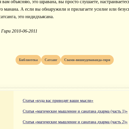
 вам объясняю, это шравана, вы просто слушаете, настраиваетес
то манана. А если вы обнаружили и прилагаете усилие или безус
атсанга, это нидидхьясана.
Гири 2010-06-2011
Библиотека
Сатсанг
Свами-вишнудевананда-гири
Статья «куда вас приводят ваши мысли»
Статья «магические мышление и санатана дхарма (часть 1)»
Статья «магические мышление и санатана дхарма (часть 2)»