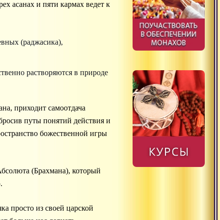
ех асанах и пяти кармах ведет к
евных (раджасика),
ественно растворяются в природе
ана, приходит самоотдача
тбросив путы понятий действия и
пространство божественной игры
бсолюта (Брахмана), который
.
яка просто из своей царской