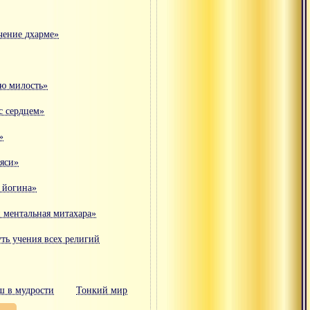
чение дхарме»
ую милость»
 с сердцем»
»
ьяси»
 йогина»
и ментальная митахара»
ть учения всех религий
ш в мудрости
Тонкий мир