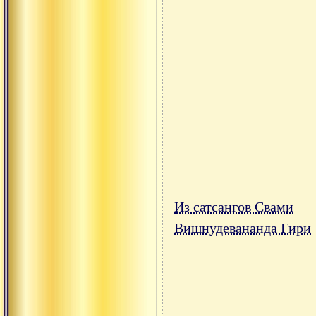
Из сатсангов Свами
Вишнудевананда Гири