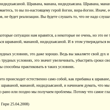
нидидхьясаной. Шравана, манана, нидидхьясана. Шравана, манан
аетесь, то вы по-настоящему герой йогин, вира-йогин. Иначе, ес
ов, не будет реализации. Вы будете слушать то, что не надо слуша
оторые ситуации нам нравятся, а некоторые не очень, но это не 
ься шраваной, мананой, нидидхьясаной. И в этом утверждаться в
рудных условиях, это даже хорошо. Ведь вы закаляете свой дух и
 трудных условиях, это значит увеличивать, убыстрять сроки сво
вы способны практиковать в таких условиях.
 это происходит естественно само собой, как прибавка к шраване
шраваной, мананой, нидидхьясаной, и начинаем думать, что мы ч
то рано или поздно мы получаем проблемы. Потому что самое гла
Гири 25.04.2008)