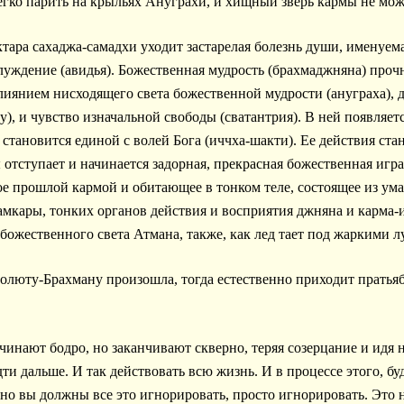
егко парить на крыльях Ануграхи, и хищный зверь кармы не мож
тара сахаджа-самадхи уходит застарелая болезнь души, именуема
луждение (авидья). Божественная мудрость (брахмаджняна) проч
лиянием нисходящего света божественной мудрости (ануграха), 
), и чувство изначальной свободы (сватантрия). В ней появляет
я становится единой с волей Бога (иччха-шакти). Ее действия с
отступает и начинается задорная, прекрасная божественная игра
е прошлой кармой и обитающее в тонком теле, состоящее из ума 
хамкары, тонких органов действия и восприятия джняна и карма-
божественного света Атмана, также, как лед тает под жаркими л
олюту-Брахману произошла, тогда естественно приходит пратья
ачинают бодро, но заканчивают скверно, теряя созерцание и идя
дти дальше. И так действовать всю жизнь. И в процессе этого, б
но вы должны все это игнорировать, просто игнорировать. Это н