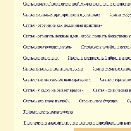
Статья «настрой просветленной мудрости и эго-активности»
Статья «о знаках при принятии в ученики»
Статья «обу
Статья «отречение как подлинная практика»
Статья «отринуть ложные идеи, чтобы принять божественн
Статья «подходящее время»
Статья «сахридайя - вместе
Статья «сила слова»
Статья «совершенный образ жизни
Статья «стать светильником духа»
Статья «счастье санн
Статья «тайны текстов шанкарачарьи»
Статья «терпение
Статья «у садху не бывает врагов»
Статья «физическая 
Статья «что такое пуджа?»
Строить свое будущее
Су
Тайные заветы махасиддхов
Тантрическая алхимия сиддхов. таинство преображения кле