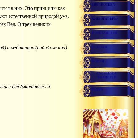
БИБЛИОТЕКА
нуют естественной природой ума,
АУДИОГАЛЕРЕЯ
сех Вед. О трех великих
ФОТОГАЛЕРЕЯ
ий) и медитация (нидидхьясана)
ССЫЛКИ
ФОРУМ
РАССЫЛКА
НОВОСТЕЙ
ть о ней (мантавьях) и
РАДИО