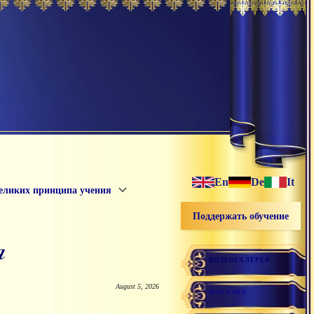
En
De
It
еликих принципа учения
Поддержать обучение
я
ВИДЕОГАЛЕРЕЯ
August 5, 2026
МАГАЗИН