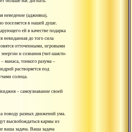
ет больше нас догнать.
я неведение (аджняна),
но поселяется в нашей душе.
дарующего ей в качестве подарка
ся невиданная до того сила
тановятся отточенными, игровыми
 энергии и сознания (чит-шакти-
– манаса, тонкого разума –
индрий растворяется под
учами солнца.
бхиджня – самоузнавание своей
 на поводу разных движений ума.
удут высвобождаться кармы из
е ваша задача. Ваша задача