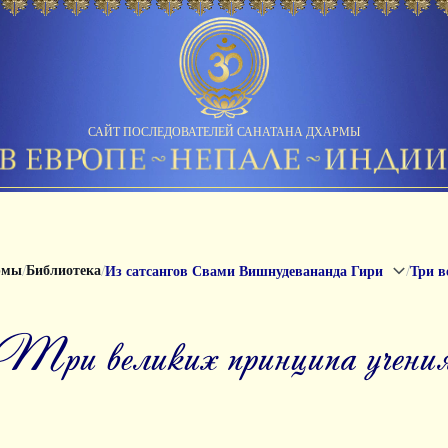
САЙТ ПОСЛЕДОВАТЕЛЕЙ САНАТАНА ДХАРМЫ
/
/
/
рмы
Библиотека
Из сатсангов Свами Вишнудевананда Гири
Три в
Три великих принципа учени