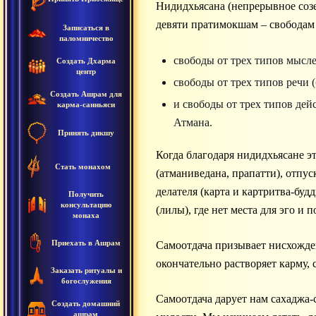
Нидидхьясана (непрерывное созе
девяти пратимокшам – свободам
Записаться в
паломничество
свободы от трех типов мысле
Создать Дхарма
центр
свободы от трех типов речи 
Создать Ашрам для
и свободы от трех типов дей
карма-санньяси
Атмана.
Принять дикшу
Когда благодаря нидидхьясане э
Стать монахом
(атманиведана, прапатти), отпус
делателя (карта и картритва-буд
Получить
консультацию
(лилы), где нет места для эго и
монаха
Приехать в Ашрам
Самоотдача призывает нисхожде
окончательно растворяет карму, 
Заказать ритуалы и
богослужения
Самоотдача дарует нам сахаджа-с
Создать домашний
ашрам