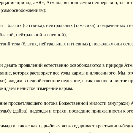
рцание природы «Я», Атмана, выполняемая непрерывно, т.е. в тр
 (самоосвобождениям):
й – благих (саттвика), нейтральных (тамасика) и омраченных-гн
(благой, нейтральной и гневной),
ствий тела (благих, нейтральных и гневных), поскольку они ест
ти девять проявлений естественно освобождаются в природе Атм
кание, которая растворяет все узлы кармы и иллюзии эго. Мы, о
дхи) входим в недвойственное недеяние, в сакральное и чистое 
 покидаем нечистое измерение кармы.
ние просветляющего потока Божественной милости (ануграхи) А
судьбу (дайва), надежды и страхи, последние привязанности к эго
амадхи, также как царь-богач легко одаривает крестьянина-бедн