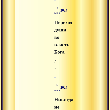
с
7
Богом»
2024
мая
из
Переход
раздела
«аудиолекции»
души
на
во
Advayta.org.
власть
Бога
Аудиолекция
«Переход
души
во
6
власть
2024
мая
Бога»
Никогда
из
раздела
не