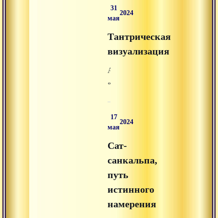
31
раздела
2024
мая
«аудиолекции»
Тантрическая
на
Advayta.org.
визуализация
Аудиолекция
«Тантрическая
визуализация»
из
17
раздела
2024
мая
«аудиолекции»
Сат-
на
Advayta.org.
санкальпа,
путь
истинного
намерения