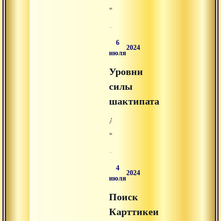
на
«Восхваление
Advayta.org.
Карттикеи»
из
6
раздела
2024
июля
«аудиолекции»
Уровни
на
Advayta.org.
силы
шактипата
Аудиолекция
«Уровни
силы
шактипата»
4
из
2024
июля
раздела
Поиск
«аудиолекции»
на
Карттикеи