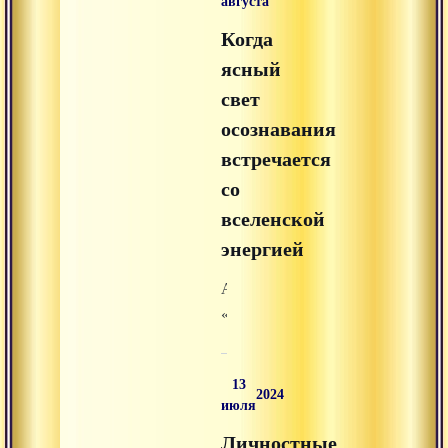
августа
раздела
Когда
«аудиолекции»
на
ясный
Advayta.org.
свет
осознавания
встречается
со
вселенской
энергией
Аудиолекция
«Когда
ясный
свет
13
осознавания
2024
июля
встречается
Личностные
со