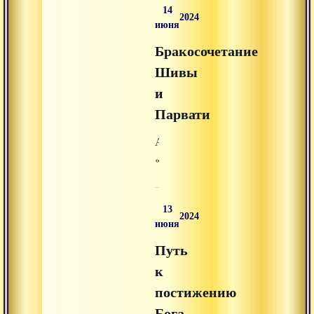
14
из
2024
июня
раздела
Бракосочетание
«аудиолекции»
на
Шивы
Advayta.org.
и
Парвати
Аудиолекция
«Бракосочетание
Шивы
и
13
Парвати»
2024
июня
из
Путь
раздела
«аудиолекции»
к
на
постижению
Advayta.org.
Бога