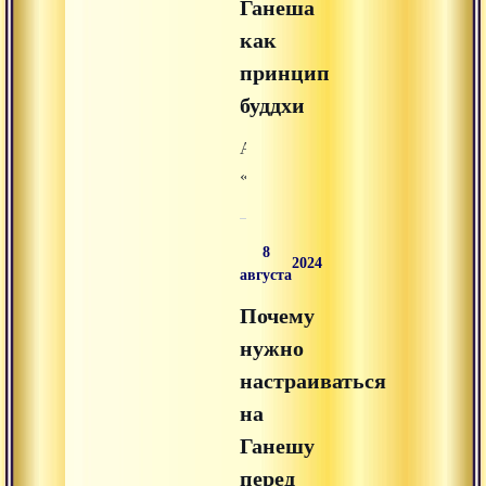
Ганеша
«аудиолекции»
на
как
Advayta.org.
принцип
буддхи
Аудиолекция
«Ганеша
как
принцип
8
буддхи»
2024
августа
из
Почему
раздела
«аудиолекции»
нужно
на
настраиваться
Advayta.org.
на
Ганешу
перед