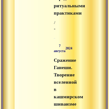
ритуальными
практиками
Аудиолекция
«Почему
нужно
настраиваться
7
на
2024
августа
Ганешу
Сражение
перед
ритуальными
Ганеши.
практиками»
Творение
из
вселенной
раздела
в
«аудиолекции»
кашмирском
на
шиваизме
Advayta.org.