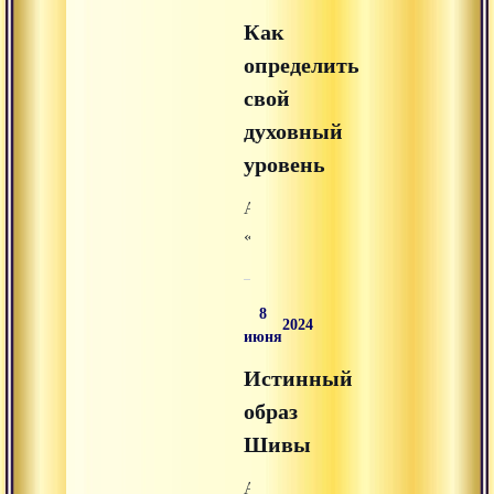
из
Как
раздела
«аудиолекции»
определить
на
свой
Advayta.org.
духовный
уровень
Аудиолекция
«Как
определить
свой
8
духовный
2024
июня
уровень»
Истинный
из
раздела
образ
«аудиолекции»
Шивы
на
Аудиолекция