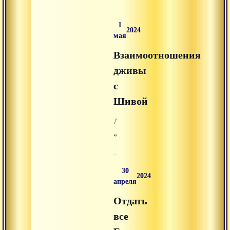
узнавать
танец
1
Шивы»
2024
мая
из
Взаимоотношения
раздела
«аудиолекции»
дживы
на
с
Advayta.org.
Шивой
Аудиолекция
«Взаимоотношения
дживы
с
30
Шивой»
2024
апреля
из
Отдать
раздела
«аудиолекции»
все
на