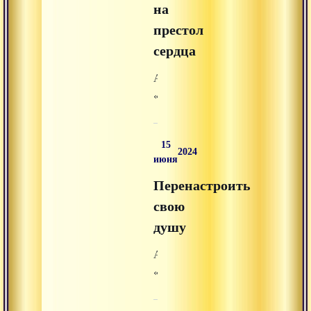
на
престол
сердца
Аудиолекция
«Возвести
Шиву
на
15
престол
2024
июня
сердца»
Перенастроить
из
раздела
свою
«аудиолекции»
душу
на
Аудиолекция
Advayta.org.
«Перенастроить
свою
душу»