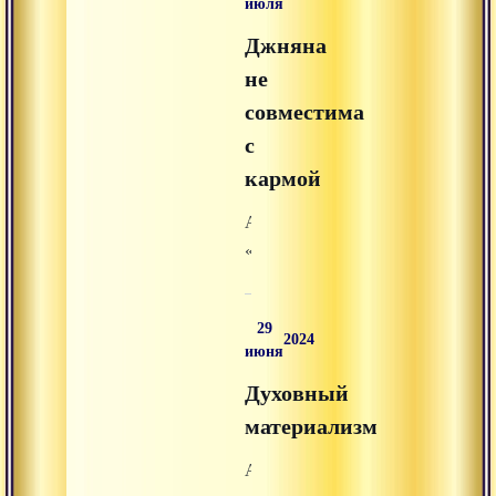
июля
Карттикеи»
Джняна
из
раздела
не
«аудиолекции»
совместима
на
с
Advayta.org.
кармой
Аудиолекция
«Джняна
не
совместима
29
с
2024
июня
кармой»
Духовный
из
раздела
материализм
«аудиолекции»
Аудиолекция
на