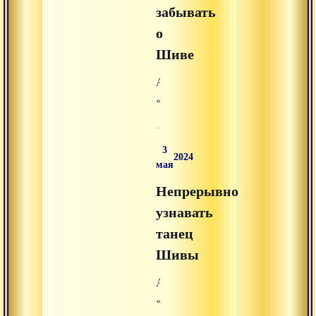
«аудиолекции»
забывать
на
о
Advayta.org.
Шиве
Аудиолекция
«Никогда
не
забывать
3
о
2024
мая
Шиве»
Непрерывно
из
раздела
узнавать
«аудиолекции»
танец
на
Шивы
Advayta.org.
Аудиолекция
«Непрерывно