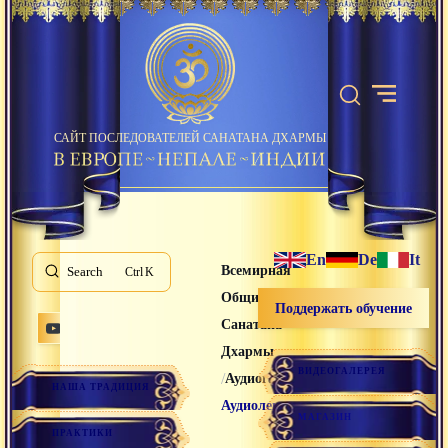
САЙТ ПОСЛЕДОВАТЕЛЕЙ САНАТАНА ДХАРМЫ
En
De
It
Всемирная
Search
K
Община
Поддержать обучение
Санатана
Дхармы
ВИДЕОГАЛЕРЕЯ
/
/
Аудиогалерея
НАША ТРАДИЦИЯ
Аудиолекции
МАГАЗИН
ПРАКТИКИ