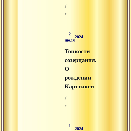
Advayta.org.
Аудиолекция
«Поиск
Карттикеи»
из
2
раздела
2024
июля
«аудиолекции»
Тонкости
на
Advayta.org.
созерцания.
О
рождении
Карттикеи
Аудиолекция
«Тонкости
созерцания.
О
1
рождении
2024