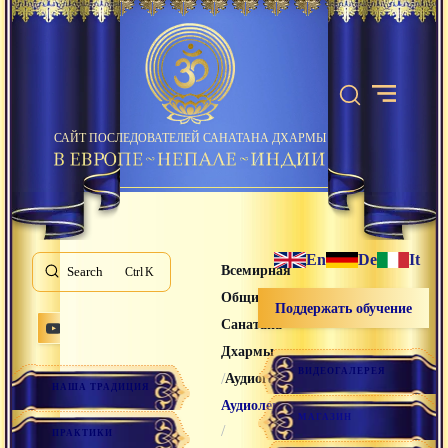
САЙТ ПОСЛЕДОВАТЕЛЕЙ САНАТАНА ДХАРМЫ
En
De
It
Всемирная
Search
K
Община
Поддержать обучение
Санатана
Дхармы
ВИДЕОГАЛЕРЕЯ
/
/
Аудиогалерея
НАША ТРАДИЦИЯ
Аудиолекции
МАГАЗИН
/
ПРАКТИКИ