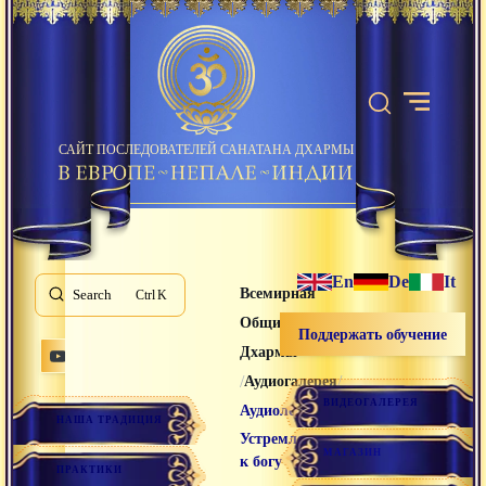
САЙТ ПОСЛЕДОВАТЕЛЕЙ САНАТАНА ДХАРМЫ
En
De
It
Всемирная
Search
K
Община Санатана
Поддержать обучение
Дхармы
/
/
Аудиогалерея
ВИДЕОГАЛЕРЕЯ
/
Аудиолекции
НАША ТРАДИЦИЯ
Устремленность
МАГАЗИН
к богу
ПРАКТИКИ