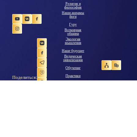
Религия и
философия
Наши ашрамы
йоги
Гуру
Всемирная
община
Экология
мышления
Наше будущее
Ведическая
цивилизация
Обучение
Практики
Поделиться:
Видеогалерея
Библиотека
Аудиогалерея
Фотогалерея
Ссылки
Форум
Рассылка
новостей
Радио
Магазин