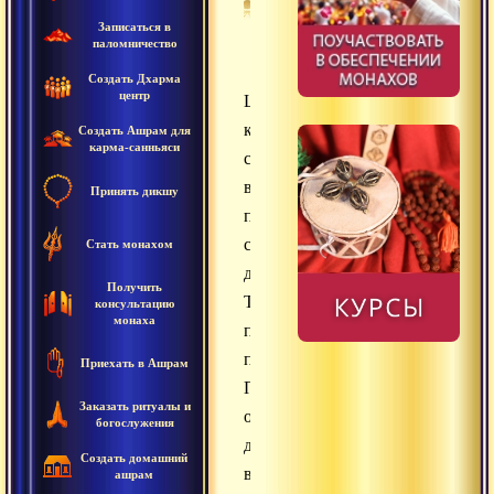
Записаться в
паломничество
Создать Дхарма
центр
Шравана,
киртана,
Создать Ашрам для
карма-санньяси
смарана,
вандана,
Принять дикшу
падана,
севана,
Стать монахом
дасья.
Получить
Тантрийское
консультацию
монаха
преображение
прасада.
Приехать в Ашрам
Преображение
Заказать ритуалы и
обыденных
богослужения
дел
Создать домашний
в
ашрам