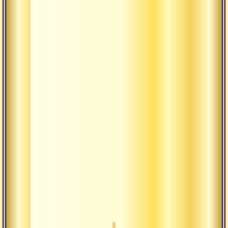
Свара-
йога.
Нимитта
шастра.
Управление
временем.
Кала-
канчука.
Что
такое
грех.
Созерцание
и
чистое
видение.