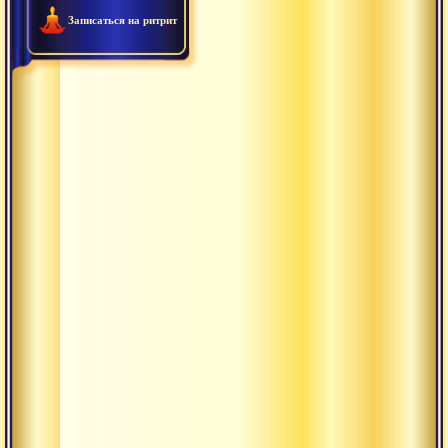
ахам-
Записаться на ритрит
бхава,
дивья-
бхава,
мукти-
бхава.
Чистое
видение.
Препятствия
для
дивья-
бхавы.
Течение
времени
как
движение
праны.