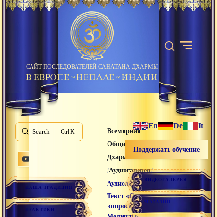
САЙТ ПОСЛЕДОВАТЕЛЕЙ САНАТАНА ДХАРМЫ
En
De
It
Всемирная
Search
K
Община Санатана
Поддержать обучение
Дхармы
/
/
Аудиогалерея
ВИДЕОГАЛЕРЕЯ
/
Аудиолекции
НАША ТРАДИЦИЯ
Текст «Сутра
МАГАЗИН
вопросы
ПРАКТИКИ
Мелинды».