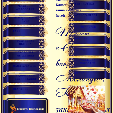
БИБЛИОТЕКА
Качества
РЕЛИГИЯ И
ФИЛОСОФИЯ
занимающегося
йогой
АУДИОГАЛЕРЕЯ
НАШИ АШРАМЫ
ЙОГИ
Текст
ФОТОГАЛЕРЕЯ
ГУРУ
ССЫЛКИ
ВСЕМИРНАЯ
«Сутра
ОБЩИНА
ФОРУМ
ЭКОЛОГИЯ
МЫШЛЕНИЯ
вопросы
РАССЫЛКА
НОВОСТЕЙ
НАШЕ БУДУЩЕЕ
Мелинды».
РАДИО
ВЕДИЧЕСКАЯ
ЦИВИЛИЗАЦИЯ
Качества
ОБУЧЕНИЕ
занимающегося
Принять Прибежище