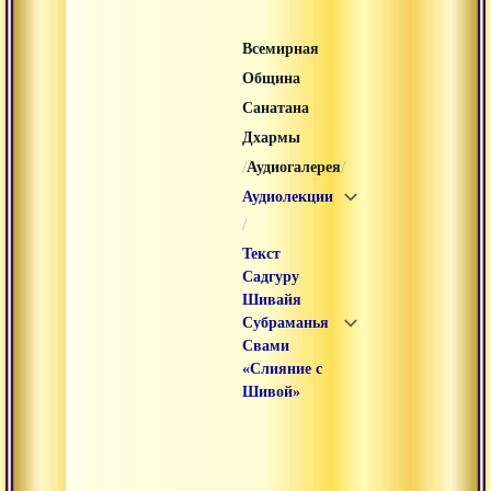
Всемирная
Община
Санатана
Дхармы
/
/
Аудиогалерея
Аудиолекции
/
Текст
Садгуру
Шивайя
Субраманья
Свами
«Слияние с
Шивой»