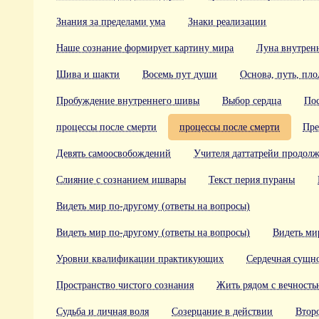
Знания за пределами ума
Знаки реализации
Наше сознание формирует картину мира
Луна внутрен
Шива и шакти
Восемь пут души
Основа, путь, пло
Пробуждение внутреннего шивы
Выбор сердца
По
процессы после смерти
процессы после смерти
Пре
Девять самоосвобождений
Учителя даттатрейи продол
Слияние с сознанием ишвары
Текст перия пураны
Видеть мир по-другому (ответы на вопросы)
Видеть мир по-другому (ответы на вопросы)
Видеть ми
Уровни квалификации практикующих
Сердечная сущн
Пространство чистого сознания
Жить рядом с вечность
Судьба и личная воля
Созерцание в действии
Второ