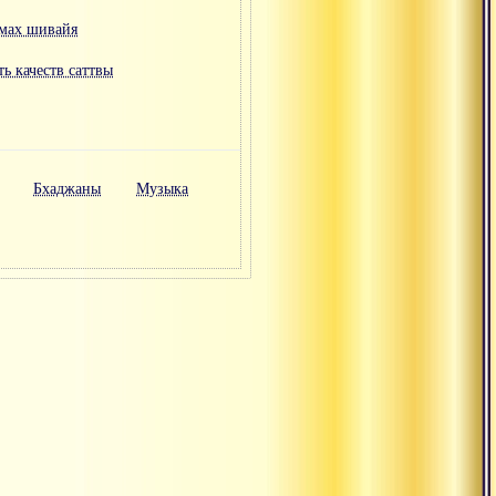
мах шивайя
ть качеств саттвы
Бхаджаны
Музыка