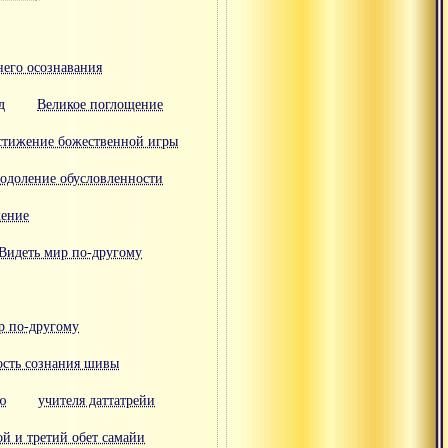
него осознавания
д
Великое поглощение
стижение божественной игры
одоление обусловленности
жение
Видеть мир по-другому
р по-другому
ость сознания шивы
ю
учителя даттатрейи
й и третий обет самайи