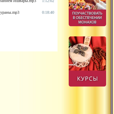
ознанием Ишвары.mp3
1:12:02
 Пураны.mp3
0:18:40