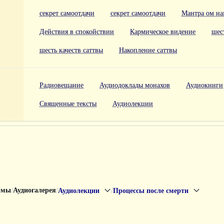
секрет самоотдачи
секрет самоотдачи
Мантра ом на
Действия в спокойствии
Кармическое видение
шес
шесть качеств саттвы
Накопление саттвы
Радиовещание
Аудиодоклады монахов
Аудиокниги
Священные тексты
Аудиолекции
/
/
/
рмы
Аудиогалерея
Аудиолекции
Процессы после смерти