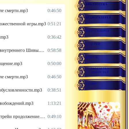
БИБЛИОТЕКА
сле смерти.mp3
0:46:50
АУДИОГАЛЕРЕЯ
божественной игры.mp3
0:51:21
ФОТОГАЛЕРЕЯ
.mp3
0:36:42
ССЫЛКИ
2019.03.23 - Пробуждение внутреннего Шивы.mp3
0:58:58
ФОРУМ
лощение.mp3
0:50:00
РАССЫЛКА
НОВОСТЕЙ
сле смерти.mp3
0:46:50
РАДИО
 обусловленности.mp3
0:38:51
освобождений.mp3
1:13:21
2019.03.14 - Учителя Даттатрейи продолжение.mp3
0:49:10