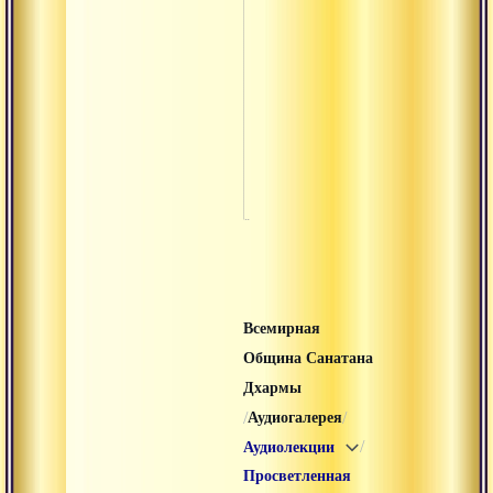
Аудиогалерея
Бхад
Музы
Свящ
текст
Ауди
Всемирная
Община Санатана
Дхармы
/
/
Аудиогалерея
/
Аудиолекции
Просветленная