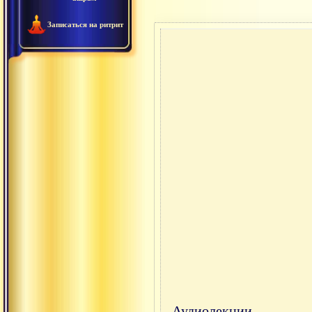
Записаться на ритрит
Аудиолекции