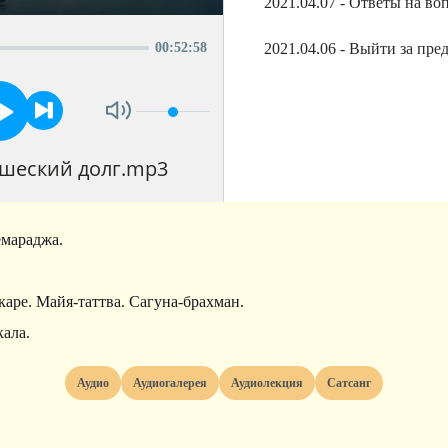
00
:
52
:
58
2021.04.06 - Выйти за пр
ашеский долг.mp3
емараджа.
аре. Майя-таттва. Сагуна-брахман.
кала.
Аудио
Аудиогалерея
Аудиолекция
Сатсанг