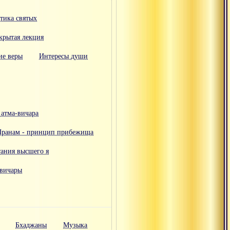
этика святых
крытая лекция
ие веры
Интересы души
 атма-вичара
Пранам - принцип прибежища
тания высшего я
-вичары
Бхаджаны
Музыка