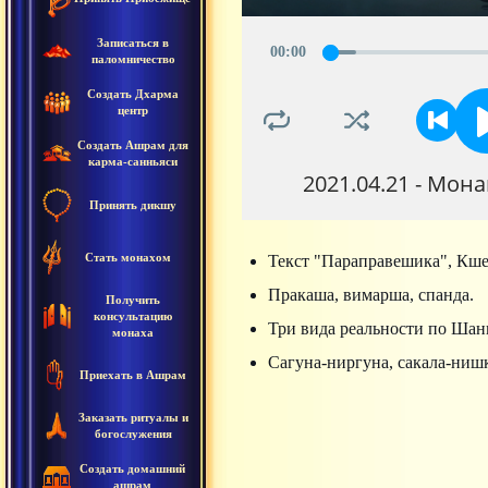
Записаться в
00
:
00
паломничество
Создать Дхарма
центр
Создать Ашрам для
карма-санньяси
2021.04.21 - Мон
Принять дикшу
Стать монахом
Текст "Параправешика", Кш
Пракаша, вимарша, спанда.
Получить
консультацию
Три вида реальности по Шанк
монаха
Сагуна-ниргуна, сакала-ниш
Приехать в Ашрам
Заказать ритуалы и
богослужения
Создать домашний
ашрам