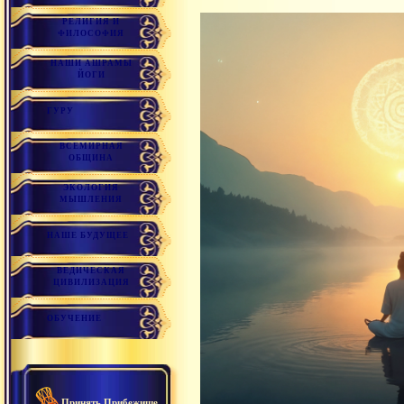
РЕЛИГИЯ И
ФИЛОСОФИЯ
НАШИ АШРАМЫ
ЙОГИ
ГУРУ
ВСЕМИРНАЯ
ОБЩИНА
ЭКОЛОГИЯ
МЫШЛЕНИЯ
НАШЕ БУДУЩЕЕ
ВЕДИЧЕСКАЯ
ЦИВИЛИЗАЦИЯ
ОБУЧЕНИЕ
Принять Прибежище