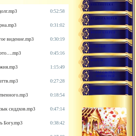
БИБЛИОТЕКА
долг.mp3
0:52:58
АУДИОГАЛЕРЕЯ
урна.mp3
0:31:02
ФОТОГАЛЕРЕЯ
стое видение.mp3
0:30:19
ССЫЛКИ
ё это….mp3
0:45:16
ФОРУМ
джня.mp3
1:15:49
РАССЫЛКА
НОВОСТЕЙ
таттв.mp3
0:27:28
РАДИО
ственного.mp3
0:18:54
язык сиддхов.mp3
0:47:14
ть Богу.mp3
0:38:42