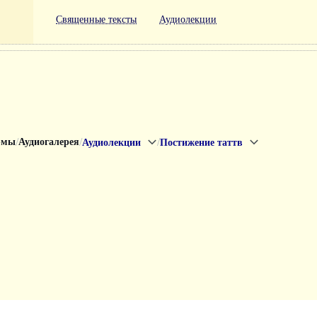
Священные тексты
Аудиолекции
/
/
/
рмы
Аудиогалерея
Аудиолекции
Постижение таттв