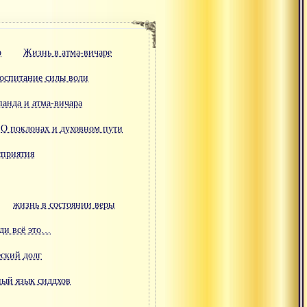
о
Жизнь в атма-вичаре
оспитание силы воли
панда и атма-вичара
О поклонах и духовном пути
сприятия
жизнь в состоянии веры
ади всё это…
ский долг
ый язык сиддхов