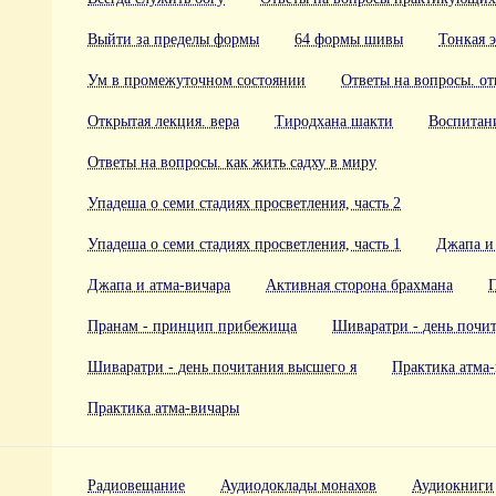
Выйти за пределы формы
64 формы шивы
Тонкая 
Ум в промежуточном состоянии
Ответы на вопросы. от
Открытая лекция. вера
Тиродхана шакти
Воспитан
Ответы на вопросы. как жить садху в миру
Упадеша о семи стадиях просветления, часть 2
Упадеша о семи стадиях просветления, часть 1
Джапа и
Джапа и атма-вичара
Активная сторона брахмана
Пранам - принцип прибежища
Шиваратри - день почи
Шиваратри - день почитания высшего я
Практика атма
Практика атма-вичары
Радиовещание
Аудиодоклады монахов
Аудиокниги