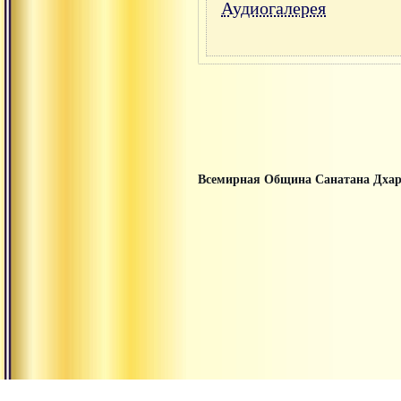
Аудиогалерея
Всемирная Община Санатана Дха