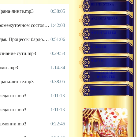
БИБЛИОТЕКА
Прана-линге.mp3
0:38:05
АУДИОГАЛЕРЕЯ
2021.02.09 - Процессы в промежуточном состоянии (умирании).mp3
1:42:03
ФОТОГАЛЕРЕЯ
2021.02.10 - Антарбхававидья. Процессы бардо.mp3
0:51:06
ССЫЛКИ
познание сути.mp3
0:29:53
ФОРУМ
шами .mp3
1:14:34
РАССЫЛКА
НОВОСТЕЙ
Прана-линге.mp3
0:38:05
РАДИО
-веданты.mp3
1:11:13
-веданты.mp3
1:11:13
 гармонии.mp3
0:22:45