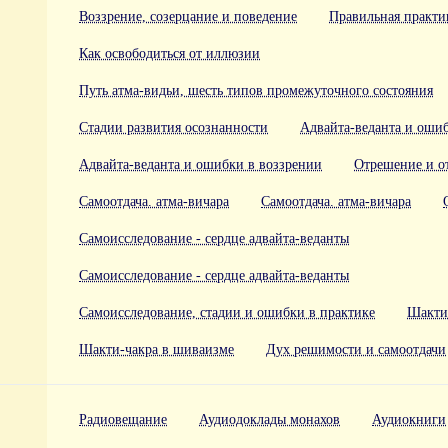
Воззрение, созерцание и поведение
Правильная практик
Как освободиться от иллюзии
Путь атма-видьи, шесть типов промежуточного состояния
Стадии развития осознанности
Адвайта-веданта и оши
Адвайта-веданта и ошибки в воззрении
Отрешение и от
Самоотдача. атма-вичара
Самоотдача. атма-вичара
Самоисследование - сердце адвайта-веданты
Самоисследование - сердце адвайта-веданты
Самоисследование, стадии и ошибки в практике
Шакти
Шакти-чакра в шиваизме
Дух решимости и самоотдачи
Радиовещание
Аудиодоклады монахов
Аудиокниги