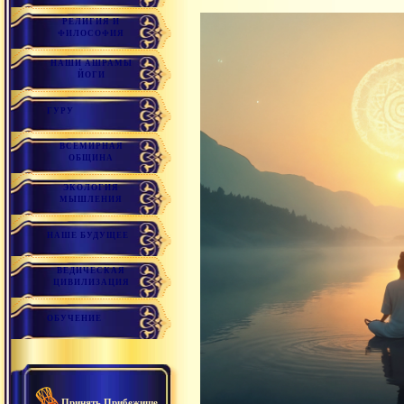
РЕЛИГИЯ И
ФИЛОСОФИЯ
НАШИ АШРАМЫ
ЙОГИ
ГУРУ
ВСЕМИРНАЯ
ОБЩИНА
ЭКОЛОГИЯ
МЫШЛЕНИЯ
НАШЕ БУДУЩЕЕ
ВЕДИЧЕСКАЯ
ЦИВИЛИЗАЦИЯ
ОБУЧЕНИЕ
Принять Прибежище