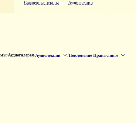
Священные тексты
Аудиолекции
/
/
/
рмы
Аудиогалерея
Аудиолекции
Поклонение Прана-линге