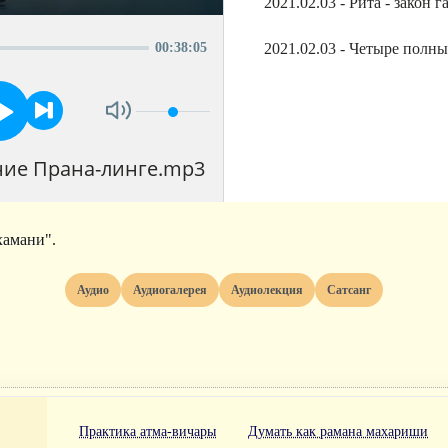
2021.02.03 - Рита - закон
00
:
38
:
05
2021.02.03 - Четыре полн
ение Прана-линге.mp3
амани".
Аудио
Аудиогалерея
Аудиолекция
Сатсанг
Практика атма-вичары
Думать как рамана махариши