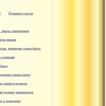
?
Духовное счастье
а
. бардо становления
тая лекция
дья. четвертая стадия бардо
 с клешами
бардо
лонение прана-линге
ть адвайта-веданты
ре полные уверенности
ие и поведение