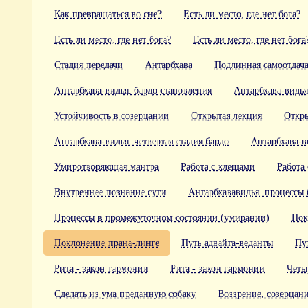
Как превращаться во сне?
Есть ли место, где нет бога?
Есть ли место, где нет бога?
Есть ли место, где нет бога
Стадия передачи
Антарбхава
Подлинная самоотдач
Антарбхава-видья. бардо становления
Антарбхава-видья
Устойчивость в созерцании
Открытая лекция
Откры
Антарбхава-видья. четвертая стадия бардо
Антарбхава-ви
Умиротворяющая мантра
Работа с клешами
Работа
Внутреннее познание сути
Антарбхававидья. процессы 
Процессы в промежуточном состоянии (умирании)
Пок
Поклонение прана-линге
Путь адвайта-веданты
Пу
Рита - закон гармонии
Рита - закон гармонии
Четы
Сделать из ума преданную собаку
Воззрение, созерцан