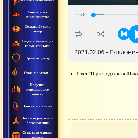
Записаться в
00
:
00
паломничество
Создать Дхарма
центр
Создать Ашрам для
карма-санньяси
2021.02.06 - Поклон
Принять дикшу
Стать монахом
Текст "Шри Сиддханта Шикх
Получить
консультацию
монаха
Приехать в Ашрам
Заказать ритуалы и
богослужения
Создать домашний
ашрам