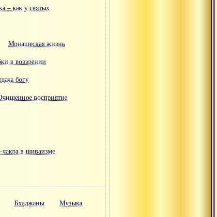
а – как у святых
Монашеская жизнь
бки в воззрении
дача богу
Очищенное восприятие
-чакра в шиваизме
Бхаджаны
Музыка