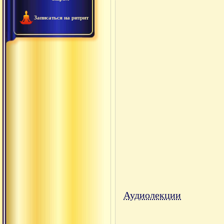
Записаться на ритрит
Аудиолекции